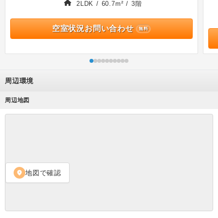
2LDK / 60.7m² / 3階
空室状況お問い合わせ
無料
周辺環境
周辺地図
地図で確認
location_on