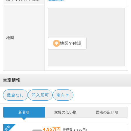
地図
地図で確認
location_on
空室情報
敷金なし
即入居可
南向き
新着順
家賃の低い順
面積の広い順
新着
4.95万円
(管理費
1,800円
)