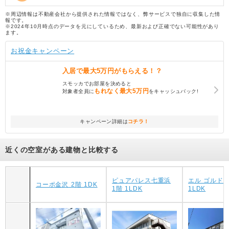
※周辺情報は不動産会社から提供された情報ではなく、弊サービスで独自に収集した情
報です。
※2024年10月時点のデータを元にしているため、最新および正確でない可能性があり
ます。
お祝金キャンペーン
入居で
最大5万円
がもらえる！？
スモッカでお部屋を決めると
もれなく
最大5万円
対象者全員に
をキャッシュバック!
キャンペーン詳細は
コチラ！
近くの空室がある建物と比較する
ピュアパレス七重浜
エル ゴルド 
コーポ金沢 2階 1DK
1階 1LDK
1LDK