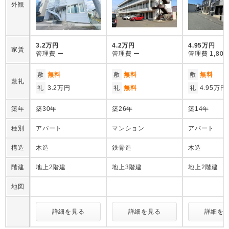
外観
3.2万円
4.2万円
4.95万円
家賃
管理費
ー
管理費
ー
管理費
1,80
敷
無料
敷
無料
敷
無料
敷礼
礼
3.2万円
礼
無料
礼
4.95万円
築年
築30年
築26年
築14年
種別
アパート
マンション
アパート
構造
木造
鉄骨造
木造
階建
地上2階建
地上3階建
地上2階建
地図
詳細を見る
詳細を見る
詳細を