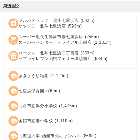
周辺施設
ツルハドラッグ 北斗七重浜店
(
542
m)
local_pharmacy
サツドラ 北斗七重浜店
(
593
m)
スーパー魚長生鮮夢市場七重浜店
(
255
m)
shopping_cart
スーパーセンター トライアル上磯店
(
1,181
m)
ローソン 北斗七重浜二丁目店
(
263
m)
local_convenience_store
セブンイレブン函館フェリー埠頭前店
(
584
m)
school
ききょう幼稚園
(
1,129
m)
school
七重浜保育園
(
769
m)
school
北斗市立浜分小学校
(
1,476
m)
school
函館市立港中学校
(
1,110
m)
school
北海道大学 函館市のキャンパス
(
866
m)