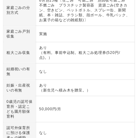
6分別15種〔生ごみ 可燃ごみ 別回収可燃ごみ
不燃ごみ プラスチック製容器 資源ごみ(空きカ
家庭ごみの分
ン、空きビン、ペットボトル、スプレー缶、新聞
別方式
紙、本・雑誌、チラシ類、段ボール、牛乳パック、
お菓子の箱などの雑紙類)〕
家庭ごみ戸別
実施
収集
あり
粗大ごみ収集
（
有料。事前申込制。粗大ごみ処理券(520円/
点)。
）
結婚祝いの有
なし
無
妊娠・出産祝
あり
いの有無
（
新生児へ積み木を贈呈。
）
0歳児の認可保
育所・認定こ
50,000円/月
ども園月額保
育料
認可外保育所
に預ける保護
なし
者への補助