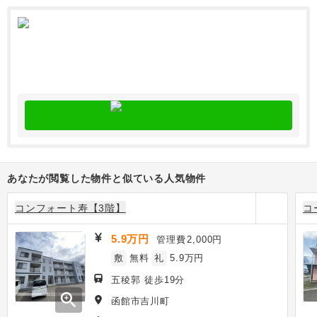
あなたが閲覧した物件と似ている人気物件
コンフォート寿【3階】
コ
5.9万円
管理費
2,000円
敷
無料
礼
5.9万円
五稜郭 徒歩19分
zoom_in
函館市吉川町