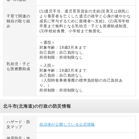
(1)遺児手当、遺児育英資金の支給(災害又は病気に
子育て関連の
より養育者を亡くした遺児の就学と心身の健やかな
独自の取り組
成長に寄与するために親権者へ支給)。(2)高等学校
み
卒業まで無料となる乳幼児・子ども医療助成制度。
(3)学校給食費、小学校まで無償化。
＜通院＞
対象年齢：
18歳3月末まで
自己負担：
自己負担なし
所得制限：
所得制限なし
乳幼児・子ど
＜入院＞
も医療費助成
対象年齢：
18歳3月末まで
自己負担：
自己負担なし
（
入院時食事療養費の標準負担額の自己負担あ
り。
）
所得制限：
所得制限なし
北斗市(北海道)の行政の防災情報
ハザード・防
自治体が公開している公式情報
災マップ
地震防災・地