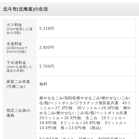
北斗市(北海道)の生活
ガス料金
5,118円
(22m³使用した場
合の月額)
水道料金
2,830円
(口径20mmで
20m³の月額)
下水道料金
2,750円
(20m³を使用した
場合の月額)
家庭ごみ収集
無料
(可燃ごみ)
燃やせるごみ/別回収燃やせるごみ/燃やせないごみ/
缶/瓶/ペットボトル/プラスチック製容器共通 45リ
ットル＝27.3円/枚 30リットル＝20.4円/枚 燃や
指定ごみ袋の
せるごみ/燃やせないごみ/缶/瓶/ペットボトル共通
価格
20リットル＝16.3円/枚 生ごみ 10リットル＝
19.9円/枚 6リットル＝16.8円/枚 3リットル＝
14.3円/枚 瓶＝13.9円/枚 (税込)