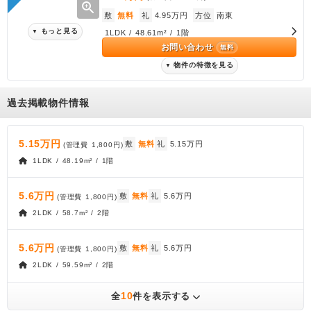
zoom_in
敷
無料
礼
4.95万円
方位
南東
もっと見る
▼
1LDK / 48.61m² / 1階
お問い合わせ
無料
物件の特徴を見る
▼
過去掲載物件情報
5.15万円
敷
無料
礼
5.15万円
(管理費
1,800円
)
1LDK / 48.19m² / 1階
5.6万円
敷
無料
礼
5.6万円
(管理費
1,800円
)
2LDK / 58.7m² / 2階
5.6万円
敷
無料
礼
5.6万円
(管理費
1,800円
)
2LDK / 59.59m² / 2階
10
全
件を表示する