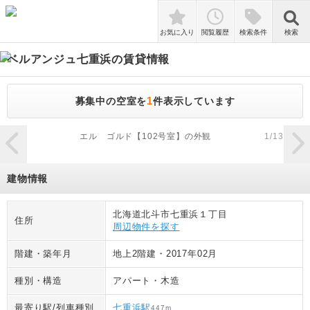
検索
お気に入り
閲覧履歴
検索条件
検索
ベルアンジュ七重浜
の賃貸情報
1
募集中の空室を
件表示しています
zoom_in
エル ゴルド【102号室】の外観
1
/
13
建物情報
北海道北斗市七重浜１丁目
住所
周辺物件を探す
階建・築年月
地上2階建
・
2017年02月
種別・構造
アパート
・
木造
最寄り駅/列車種別
七重浜駅
447
m