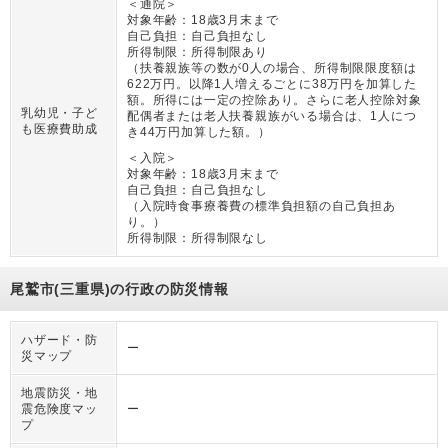
＜通院＞
対象年齢：
18歳3月末まで
自己負担：
自己負担なし
所得制限：
所得制限あり
（
扶養親族等の数が0人の場合、所得制限限度額は
622万円。以降1人増えるごとに38万円を加算した
額。所得には一定の控除あり。さらに老人控除対象
乳幼児・子ど
配偶者または老人扶養親族がいる場合は、1人につ
も医療費助成
き44万円加算した額。
）
＜入院＞
対象年齢：
18歳3月末まで
自己負担：
自己負担なし
（
入院時食事療養費の標準負担額の自己負担あ
り。
）
所得制限：
所得制限なし
尾鷲市(三重県)の行政の防災情報
ハザード・防
ー
災マップ
地震防災・地
震危険度マッ
ー
プ