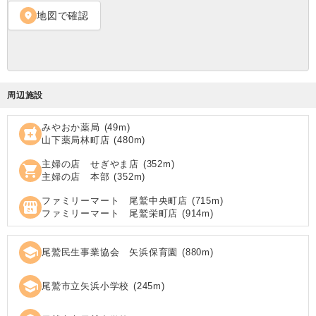
地図で確認
location_on
周辺施設
みやおか薬局
(
49
m)
local_pharmacy
山下薬局林町店
(
480
m)
主婦の店 せぎやま店
(
352
m)
shopping_cart
主婦の店 本部
(
352
m)
ファミリーマート 尾鷲中央町店
(
715
m)
local_convenience_store
ファミリーマート 尾鷲栄町店
(
914
m)
school
尾鷲民生事業協会 矢浜保育園
(
880
m)
school
尾鷲市立矢浜小学校
(
245
m)