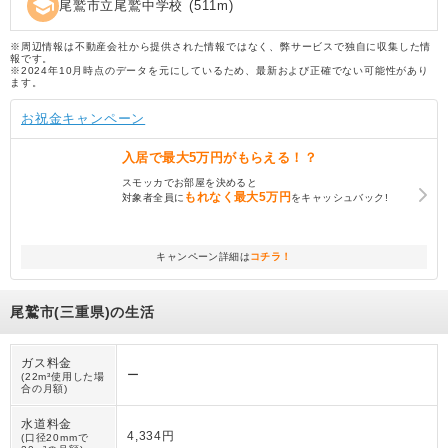
school
尾鷲市立尾鷲中学校
(
511
m)
※周辺情報は不動産会社から提供された情報ではなく、弊サービスで独自に収集した情
報です。
※2024年10月時点のデータを元にしているため、最新および正確でない可能性があり
ます。
お祝金キャンペーン
入居で
最大5万円
がもらえる！？
スモッカでお部屋を決めると
もれなく
最大5万円
対象者全員に
をキャッシュバック!
キャンペーン詳細は
コチラ！
尾鷲市(三重県)の生活
ガス料金
ー
(22m³使用した場
合の月額)
水道料金
4,334円
(口径20mmで