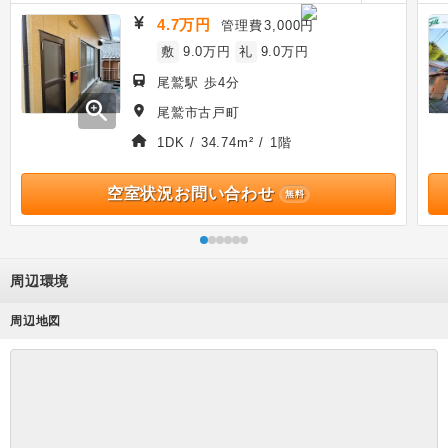
4.7万円
管理費
3,000円
敷
9.0万円
礼
9.0万円
尾鷲駅 歩4分
zoom_in
尾鷲市古戸町
1DK / 34.74m² / 1階
空室状況お問い合わせ
無料
周辺環境
周辺地図