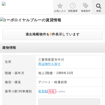
検索
お気に入り
閲覧履歴
検索条件
検索
コーポロイヤルブルー
の賃貸情報
3
過去掲載物件を
件表示しています
建物情報
三重県尾鷲市中川
住所
周辺物件を探す
階建・築年月
地上2階建
・
1988年10月
種別・構造
アパート
・
軽量鉄骨
最寄り駅/列車種別
尾鷲駅
特急
1,140
m