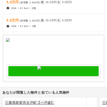
5.0万円
敷
15.0万円
礼
5.0万円
(管理費
2,500円
)
3DK / 47.6m² / 2階
5.0万円
敷
15.0万円
礼
5.0万円
(管理費
2,500円
)
3DK / 47.6m² / 1階
あなたが閲覧した物件と似ている人気物件
三重県尾鷲市古戸町【一戸建】
三