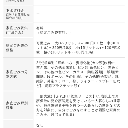
20m³の月額)
下水道料金
ー
(20m³を使用した
場合の月額)
家庭ごみ収集
有料
(可燃ごみ)
（
指定ごみ袋有料。
）
可燃ごみ 大(45リットル)＝380円/10枚 中(30リ
指定ごみ袋の
ットル)＝250円/10枚 小(15リットル)＝120円/10
価格
枚 極小(10リットル)＝80円/10枚
2分別16種〔可燃ごみ 資源化物(カン類[飲料缶、
空き缶、その他金属類]、ビン類[茶色ビン、無色ビ
家庭ごみの分
ン、その他の色ビン、ガラス・陶磁器類]、紙類[新
別方式
聞紙、段ボール、その他紙]、その他[複合製品、繊
維類、発泡スチロール類、ライター・スプレー缶な
ど]、資源プラスチック類)〕
一部実施(【ふれあい収集サービス】65歳以上で介
護保険の要介護認定を受けている一人暮らしの世帯
家庭ごみ戸別
や、身体障害者手帳を持つ一人暮らしの世帯などの
収集
方を対象に、自分でごみを出すことが困難な家庭の
ごみを、居宅まで収集)
なし