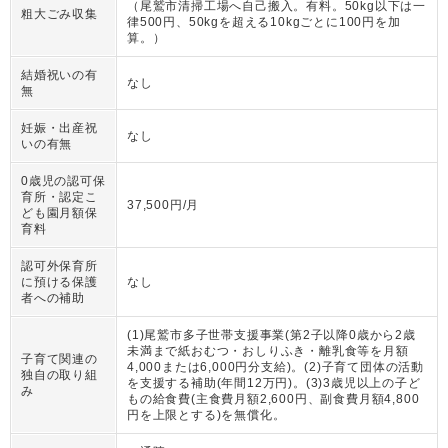
（
尾鷲市清掃工場へ自己搬入。有料。50kg以下は一
粗大ごみ収集
律500円、50kgを超える10kgごとに100円を加
算。
）
結婚祝いの有
なし
無
妊娠・出産祝
なし
いの有無
0歳児の認可保
育所・認定こ
37,500円/月
ども園月額保
育料
認可外保育所
に預ける保護
なし
者への補助
(1)尾鷲市多子世帯支援事業(第2子以降0歳から2歳
未満まで紙おむつ・おしりふき・離乳食等を月額
子育て関連の
4,000または6,000円分支給)。(2)子育て団体の活動
独自の取り組
を支援する補助(年間12万円)。(3)3歳児以上の子ど
み
もの給食費(主食費月額2,600円、副食費月額4,800
円を上限とする)を無償化。