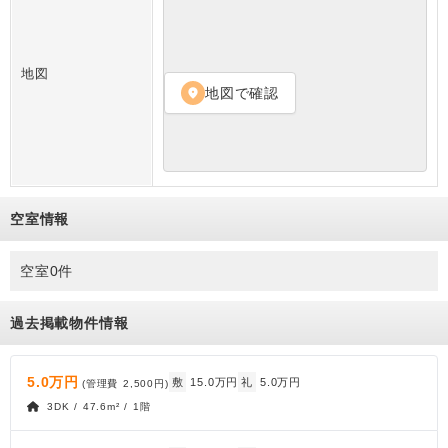
地図
地図で確認
location_on
空室情報
空室0件
過去掲載物件情報
5.0万円
敷
15.0万円
礼
5.0万円
(管理費
2,500円
)
3DK / 47.6m² / 1階