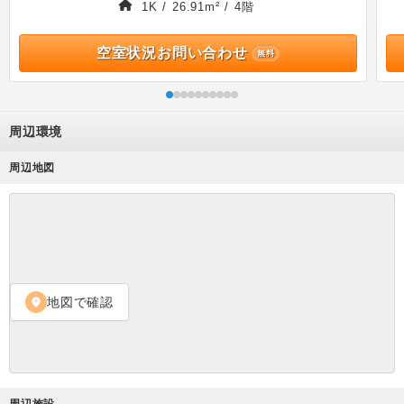
1K / 26.91m² / 4階
空室状況お問い合わせ
無料
周辺環境
周辺地図
地図で確認
location_on
周辺施設