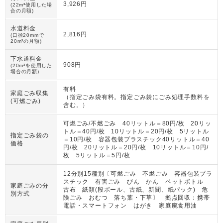
3,926円
(22m³使用した場
合の月額)
水道料金
2,816円
(口径20mmで
20m³の月額)
下水道料金
908円
(20m³を使用した
場合の月額)
有料
家庭ごみ収集
（
指定ごみ袋有料。指定ごみ袋にごみ処理手数料を
(可燃ごみ)
含む。
）
可燃ごみ/不燃ごみ 40リットル＝80円/枚 20リッ
トル＝40円/枚 10リットル＝20円/枚 5リットル
指定ごみ袋の
＝10円/枚 容器包装プラスチック40リットル＝40
価格
円/枚 20リットル＝20円/枚 10リットル＝10円/
枚 5リットル＝5円/枚
12分別15種別〔可燃ごみ 不燃ごみ 容器包装プラ
スチック 有害ごみ びん かん ペットボトル
家庭ごみの分
古布 紙類(段ボール、古紙、新聞、紙パック) 危
別方式
険ごみ おむつ 落ち葉・下草〕 拠点回収：携帯
電話・スマートフォン はがき 家庭廃食用油