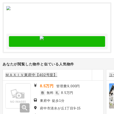
あなたが閲覧した物件と似ている人気物件
ＭＡＸＩＶ東府中【402号室】
コ
8.5万円
管理費
9,000円
敷
無料
礼
8.5万円
東府中 徒歩1分
zoom_in
府中市清水が丘1丁目9-15