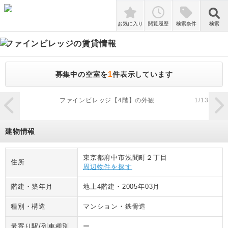
検索
お気に入り
閲覧履歴
検索条件
検索
ファインビレッジ
の賃貸情報
1
募集中の空室を
件表示しています
zoom_in
ファインビレッジ【4階】の外観
1
/
13
建物情報
東京都府中市浅間町２丁目
住所
周辺物件を探す
階建・築年月
地上4階建
・
2005年03月
種別・構造
マンション
・
鉄骨造
最寄り駅/列車種別
ー