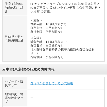
子育て関連の
(1)ヤングケアラープロジェクトの実施(日本財団と
独自の取り組
の協定事業)。(2)オンライン子育て相談(産婦人科・
み
小児科)の実施。
＜通院＞
対象年齢：
18歳3月末まで
自己負担：
自己負担なし
所得制限：
所得制限なし
乳幼児・子ど
＜入院＞
も医療費助成
対象年齢：
18歳3月末まで
自己負担：
自己負担なし
（
入院時食事療養費の標準負担額の自己負担あ
り。
）
所得制限：
所得制限なし
府中市(東京都)の行政の防災情報
ハザード・防
自治体が公開している公式情報
災マップ
地震防災・地
震危険度マッ
ー
プ