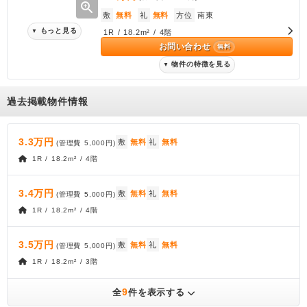
zoom_in
敷
無料
礼
無料
方位
南東
もっと見る
▼
1R / 18.2m² / 4階
お問い合わせ
無料
物件の特徴を見る
▼
過去掲載物件情報
3.3万円
敷
無料
礼
無料
(管理費
5,000円
)
1R / 18.2m² / 4階
3.4万円
敷
無料
礼
無料
(管理費
5,000円
)
1R / 18.2m² / 4階
3.5万円
敷
無料
礼
無料
(管理費
5,000円
)
1R / 18.2m² / 3階
9
全
件を表示する