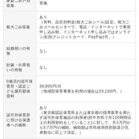
家庭ごみ戸別
実施
収集
あり
（
有料。品目別料金(粗大ごみシール)設定。粗大ご
粗大ごみ収集
みコールセンターで、電話・インターネットで事前
申し込み制。インターネット申し込みではオンライ
ン決済(クレジットカード、PayPay)可。
）
結婚祝いの有
なし
無
妊娠・出産祝
なし
いの有無
0歳児の認可保
育所・認定こ
36,800円/月
ども園月額保
（
地域型保育事業を利用の場合は33,100円。
）
育料
あり
（
東京都認証保育所または東京都の指導基準を満た
認可外保育所
す認可外保育施設の利用者(府中市民で月120時間以
に預ける保護
上の利用契約をしていること)に対して、月1万円か
者への補助
ら5.7万円の補助。補助額は市民税所得割額及び兄
弟順位に応じて決定。
）