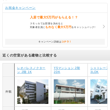
お祝金キャンペーン
入居で
最大5万円
がもらえる！？
スモッカでお部屋を決めると
もれなく
最大5万円
対象者全員に
をキャッシュバック!
キャンペーン詳細は
コチラ！
近くの空室がある建物と比較する
レオパレスノクター
YSマンション 2階
シャトレーア
ン 2階 1K
2DK
3LDK
外観