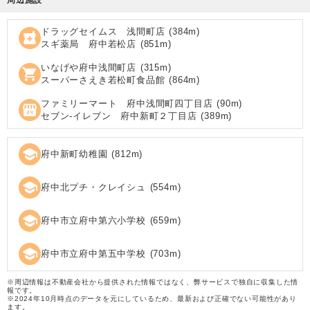
ドラッグセイムス 浅間町店
(
384
m)
local_pharmacy
スギ薬局 府中若松店
(
851
m)
いなげや府中浅間町店
(
315
m)
shopping_cart
スーパーさえき若松町食品館
(
864
m)
ファミリーマート 府中浅間町四丁目店
(
90
m)
local_convenience_store
セブン‐イレブン 府中新町２丁目店
(
389
m)
school
府中新町幼稚園
(
812
m)
school
府中北プチ・クレイシュ
(
554
m)
school
府中市立府中第六小学校
(
659
m)
school
府中市立府中第五中学校
(
703
m)
※周辺情報は不動産会社から提供された情報ではなく、弊サービスで独自に収集した情
報です。
※2024年10月時点のデータを元にしているため、最新および正確でない可能性があり
ます。