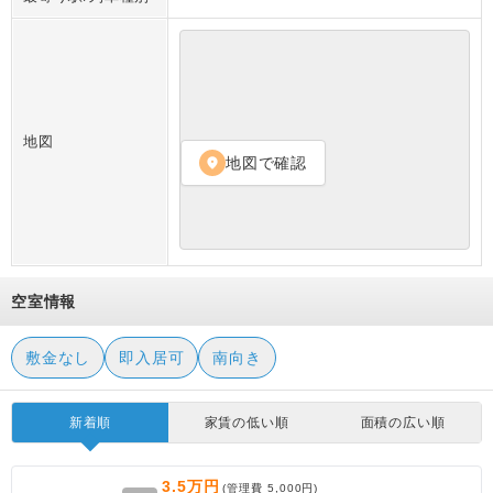
地図
地図で確認
location_on
空室情報
敷金なし
即入居可
南向き
新着順
家賃の低い順
面積の広い順
3.5万円
(管理費
5,000円
)