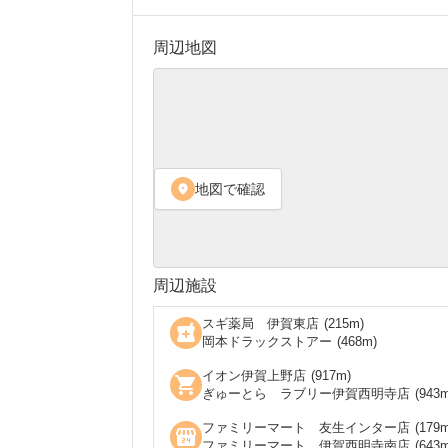
周辺地図
地図で確認
location_on
周辺施設
スギ薬局 伊賀東店
(
215
m)
local_pharmacy
岡本ドラックストアー
(
468
m)
イオン伊賀上野店
(
917
m)
shopping_cart
ぎゅーとら ラブリー伊賀西明寺店
(
943
m
ファミリーマート 友生インター店
(
179
m
local_convenience_store
ファミリーマート 伊賀西明寺南店
(
643
m