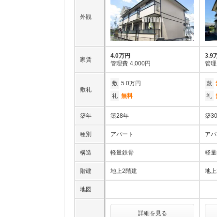
外観
4.0万円
3.9
家賃
管理費
4,000円
管理
敷
5.0万円
敷
敷礼
礼
無料
礼
築年
築28年
築3
種別
アパート
アパ
構造
軽量鉄骨
軽量
階建
地上2階建
地上
地図
詳細を見る