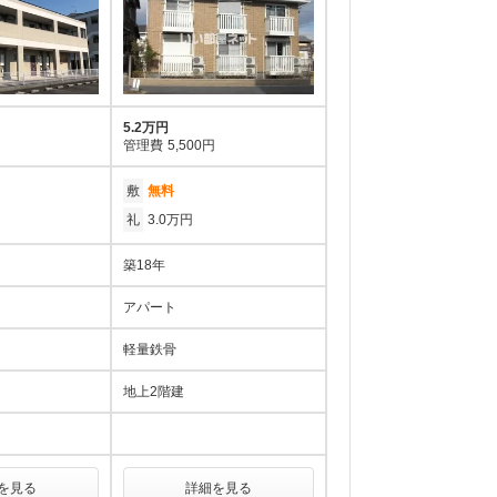
5.2万円
管理費
5,500円
敷
無料
礼
3.0万円
築18年
アパート
軽量鉄骨
地上2階建
を見る
詳細を見る