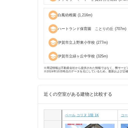
school
白鳳幼稚園
(
1,216
m)
school
ハートランド保育園 ことりの丘
(
707
m)
school
伊賀市立上野東小学校
(
277
m)
school
伊賀市立緑ヶ丘中学校
(
325
m)
※周辺情報は不動産会社から提供された情報ではなく、弊サービ
※2024年10月時点のデータを元にしているため、最新および正
近くの空室がある建物と比較する
ベール コリヌ 1階 1K
コー