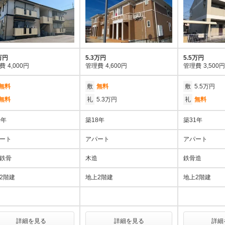
万円
5.3万円
5.5万円
費
4,000円
管理費
4,600円
管理費
3,500円
無料
敷
無料
敷
5.5万円
無料
礼
5.3万円
礼
無料
0年
築18年
築31年
ート
アパート
アパート
鉄骨
木造
鉄骨造
2階建
地上2階建
地上2階建
詳細を見る
詳細を見る
詳細