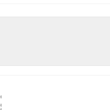
)
)
)