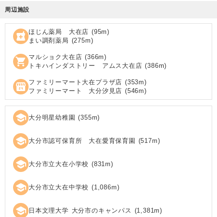
周辺施設
ほじん薬局 大在店
(
95
m)
local_pharmacy
まい調剤薬局
(
275
m)
マルショク大在店
(
366
m)
shopping_cart
トキハインダストリー アムス大在店
(
386
m)
ファミリーマート大在プラザ店
(
353
m)
local_convenience_store
ファミリーマート 大分汐見店
(
546
m)
school
大分明星幼稚園
(
355
m)
school
大分市認可保育所 大在愛育保育園
(
517
m)
school
大分市立大在小学校
(
831
m)
school
大分市立大在中学校
(
1,086
m)
school
日本文理大学 大分市のキャンパス
(
1,381
m)