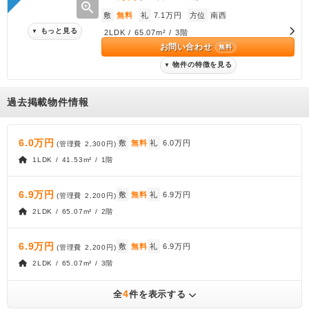
zoom_in
敷
無料
礼
7.1万円
方位
南西
もっと見る
▼
2LDK / 65.07m² / 3階
お問い合わせ
無料
物件の特徴を見る
▼
過去掲載物件情報
6.0万円
敷
無料
礼
6.0万円
(管理費
2,300円
)
1LDK / 41.53m² / 1階
6.9万円
敷
無料
礼
6.9万円
(管理費
2,200円
)
2LDK / 65.07m² / 2階
6.9万円
敷
無料
礼
6.9万円
(管理費
2,200円
)
2LDK / 65.07m² / 3階
4
全
件を表示する