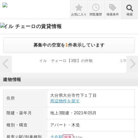
検索
お気に入り
閲覧履歴
検索条件
検索
イル チェーロ
の賃貸情報
1
募集中の空室を
件表示しています
zoom_in
イル チェーロ【3階】の外観
1
/
9
建物情報
大分県大分市竹下１丁目
住所
周辺物件を探す
階建・築年月
地上3階建
・
2021年05月
種別・構造
アパート
・
木造
最寄り駅/列車種別
大在駅
特急
532
m