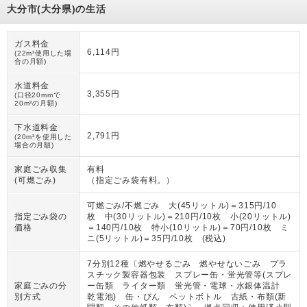
大分市(大分県)の生活
ガス料金
6,114円
(22m³使用した場
合の月額)
水道料金
3,355円
(口径20mmで
20m³の月額)
下水道料金
2,791円
(20m³を使用した
場合の月額)
家庭ごみ収集
有料
(可燃ごみ)
（
指定ごみ袋有料。
）
可燃ごみ/不燃ごみ 大(45リットル)＝315円/10
指定ごみ袋の
枚 中(30リットル)＝210円/10枚 小(20リットル)
価格
＝140円/10枚 特小(10リットル)＝70円/10枚 ミ
ニ(5リットル)＝35円/10枚 (税込)
7分別12種〔燃やせるごみ 燃やせないごみ プラ
スチック製容器包装 スプレー缶・蛍光管等(スプレ
家庭ごみの分
ー缶類 ライター類 蛍光管・電球・水銀体温計
別方式
乾電池) 缶・びん ペットボトル 古紙・布類(新