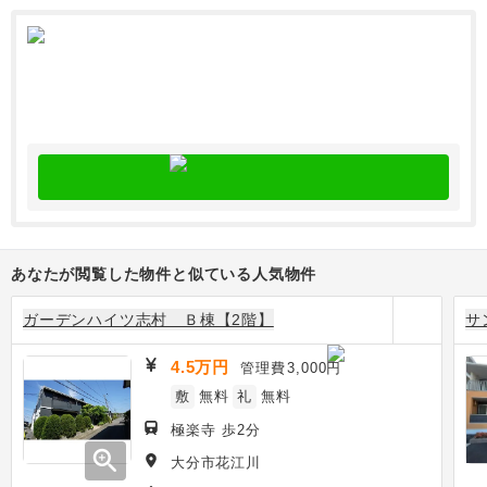
あなたが閲覧した物件と似ている人気物件
ガーデンハイツ志村 Ｂ棟【2階】
サ
4.5万円
管理費
3,000円
敷
無料
礼
無料
極楽寺 歩2分
zoom_in
大分市花江川