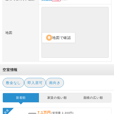
地図
地図で確認
location_on
空室情報
敷金なし
即入居可
南向き
新着順
家賃の低い順
面積の広い順
新着
7.1万円
(管理費
2,300円
)