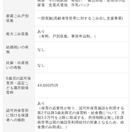
聞類 その他紙類 布類)〕 拠点回収：使用済小型
家電 充電式電池 牛乳パック
家庭ごみ戸別
一部実施(高齢者等世帯に対するごみ出し支援事業)
収集
あり
粗大ごみ収集
（
有料。戸別収集。事前申込制。
）
結婚祝いの有
なし
無
妊娠・出産祝
なし
いの有無
0歳児の認可保
育所・認定こ
44,000円/月
ども園月額保
育料
あり
（
保育の必要性が有り、認可外保育施設を利用する
認可外保育所
第2子以降3歳未満児の保育料・給食費について、月
に預ける保護
額3.5万円を上限に助成する。所得制限は無し(非課
者への補助
税世帯は国の施設等利用給付の対象となるため、給
食費のみ助成)。
）