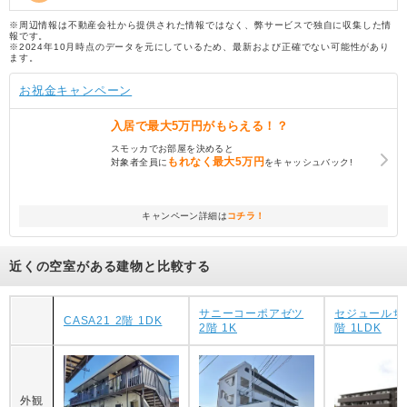
※周辺情報は不動産会社から提供された情報ではなく、弊サービスで独自に収集した情
報です。
※2024年10月時点のデータを元にしているため、最新および正確でない可能性があり
ます。
お祝金キャンペーン
入居で
最大5万円
がもらえる！？
スモッカでお部屋を決めると
もれなく
最大5万円
対象者全員に
をキャッシュバック!
キャンペーン詳細は
コチラ！
近くの空室がある建物と比較する
サニーコーポアゼツ
セジュールち
CASA21 2階 1DK
2階 1K
階 1LDK
外観