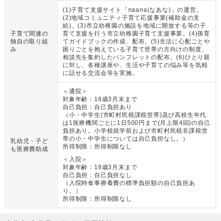
(1)子育て支援サイト「naana(なあな)」の運営。
(2)地域コミュニティ子育て応援事業(補助金の支
給)。(3)市立幼稚園の施設を地域に開放する等の子
子育て関連の
育て支援を行う市立幼稚園子育て支援事業。(4)孫育
独自の取り組
てガイドブックの作成、配布。(5)生活に心配ごとや
み
困りごとを抱えている子育て世帯の方向けの制度、
相談先を集約したパンフレットの配布。(6)ひとり親
に対し、各種講座や、生活や子育ての悩み等を気軽
に話せる交流会等を実施。
＜通院＞
対象年齢：
18歳3月末まで
自己負担：
自己負担あり
（
小・中学生(市町村民税課税世帯)及び高校生年代
は1医療機関ごとに1日500円まで(月上限4回)の自己
負担あり。小学校就学前および市町村民税非課税世
帯の小・中学生については自己負担なし。
）
乳幼児・子ど
所得制限：
所得制限なし
も医療費助成
＜入院＞
対象年齢：
18歳3月末まで
自己負担：
自己負担なし
（
入院時食事療養費の標準負担額の自己負担あ
り。
）
所得制限：
所得制限なし