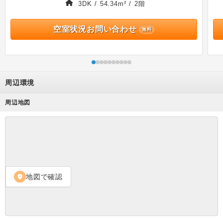
3DK / 54.34m² / 2階
空室状況お問い合わせ
無料
周辺環境
周辺地図
地図で確認
location_on