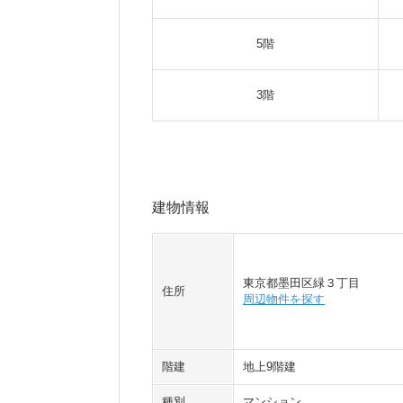
5階
3階
建物情報
東京都墨田区緑３丁目
住所
周辺物件を探す
階建
地上9階建
種別
マンション