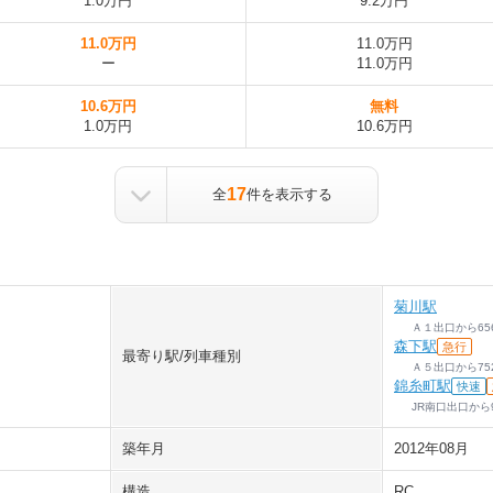
1.0万円
9.2万円
11.0万円
11.0万円
ー
11.0万円
10.6万円
無料
1.0万円
10.6万円
17
全
件を表示する
菊川駅
Ａ１出口
から
65
森下駅
急行
最寄り駅/列車種別
Ａ５出口
から
75
錦糸町駅
快速
JR南口出口
から
築年月
2012年08月
構造
RC