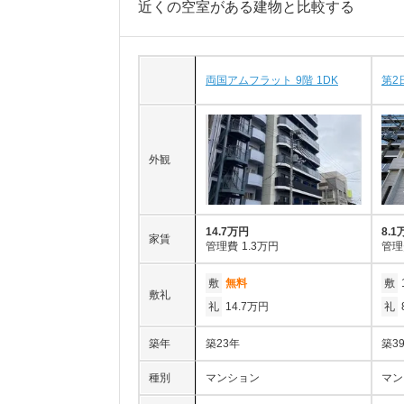
近くの空室がある建物と比較する
両国アムフラット 9階 1DK
第2
外観
14.7万円
8.1
家賃
管理費
1.3万円
管理
敷
無料
敷
敷礼
礼
14.7万円
礼
築年
築23年
築3
種別
マンション
マン