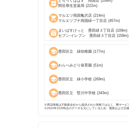
どらっぐぱぱす 両国店
(
208
m)
local_pharmacy
関谷厚生堂薬局
(
222
m)
マルエツ両国亀沢店
(
214
m)
shopping_cart
マルエツプチ両国緑一丁目店
(
457
m)
まいばすけっと 墨田緑３丁目店
(
109
m)
local_convenience_store
セブン‐イレブン 墨田緑３丁目店
(
159
m)
school
墨田区立 緑幼稚園
(
177
m)
school
わらべみどり保育園
(
51
m)
school
墨田区立 緑小学校
(
269
m)
school
墨田区立 竪川中学校
(
343
m)
※周辺情報は不動産会社から提供された情報ではなく、弊サービ
※2024年10月時点のデータを元にしているため、最新および正