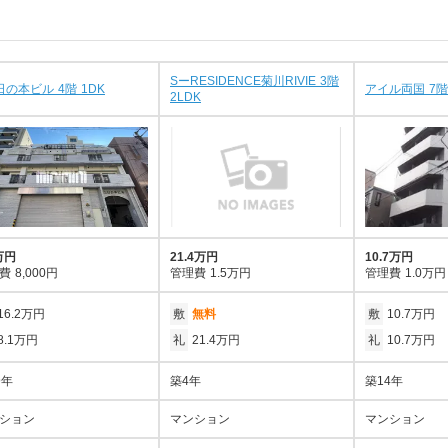
SーRESIDENCE菊川RIVIE 3階
日の本ビル 4階 1DK
アイル両国 7階
2LDK
万円
21.4万円
10.7万円
費
8,000円
管理費
1.5万円
管理費
1.0万円
16.2万円
敷
無料
敷
10.7万円
8.1万円
礼
21.4万円
礼
10.7万円
9年
築4年
築14年
ション
マンション
マンション