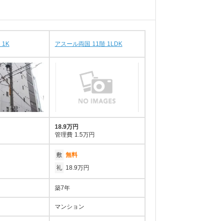
 1K
アスール両国 11階 1LDK
18.9万円
管理費
1.5万円
敷
無料
礼
18.9万円
築7年
マンション