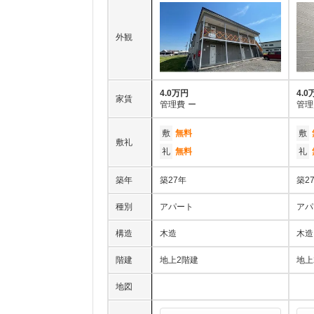
外観
4.0万円
4.0
家賃
管理費
ー
管理
敷
無料
敷
敷礼
礼
無料
礼
築年
築27年
築2
種別
アパート
アパ
構造
木造
木造
階建
地上2階建
地上
地図