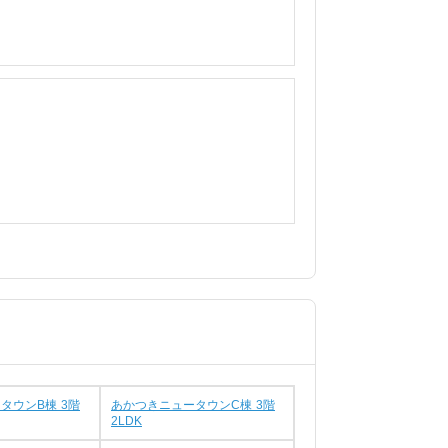
タウンB棟 3階
あかつきニュータウンC棟 3階
2LDK