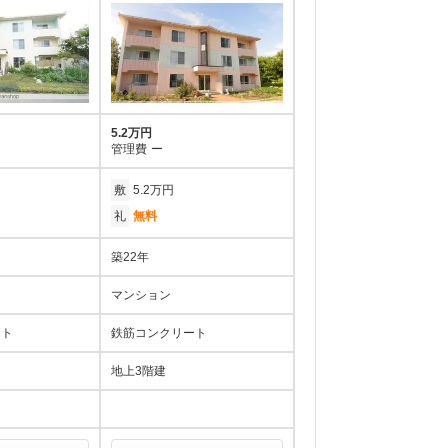
5.2万円
管理費
ー
敷
5.2万円
礼
無料
築22年
マンション
ート
鉄筋コンクリート
地上3階建