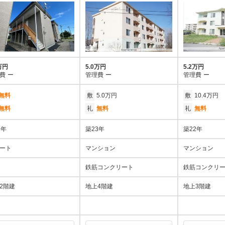
万円
5.0万円
5.2万円
費
ー
管理費
ー
管理費
ー
無料
敷
5.0万円
敷
10.4万円
無料
礼
無料
礼
無料
7年
築23年
築22年
ート
マンション
マンション
鉄筋コンクリート
鉄筋コンクリ
2階建
地上4階建
地上3階建