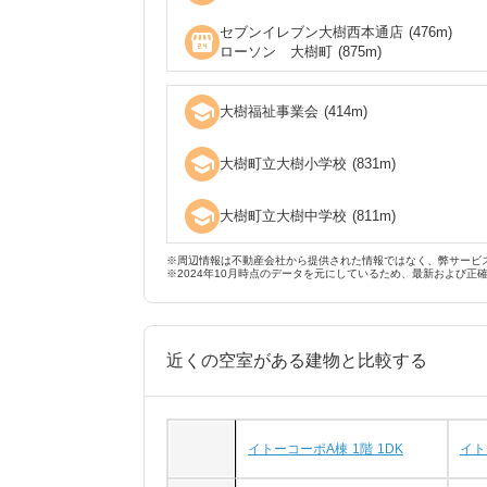
セブンイレブン大樹西本通店
(
476
m)
local_convenience_store
ローソン 大樹町
(
875
m)
school
大樹福祉事業会
(
414
m)
school
大樹町立大樹小学校
(
831
m)
school
大樹町立大樹中学校
(
811
m)
※周辺情報は不動産会社から提供された情報ではなく、弊サービ
※2024年10月時点のデータを元にしているため、最新および正
近くの空室がある建物と比較する
イトーコーポA棟 1階 1DK
イト