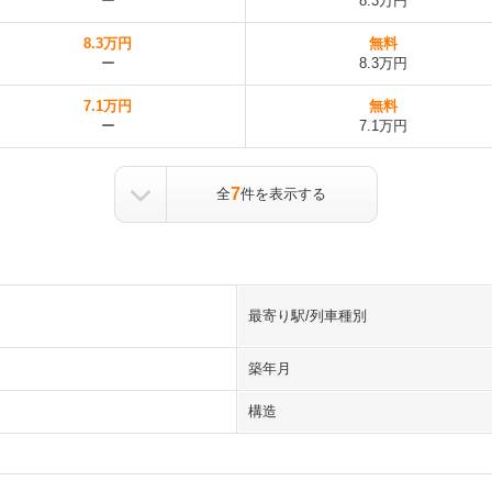
ー
8.3万円
8.3万円
無料
ー
8.3万円
7.1万円
無料
ー
7.1万円
7
全
件を表示する
最寄り駅/列車種別
築年月
構造