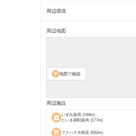
周辺環境
周辺地図
地図で確認
location_on
周辺施設
いずみ薬局
(
149
m)
local_pharmacy
たいき調剤薬局
(
177
m)
shopping_cart
フクハラ大樹店
(
502
m)