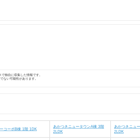
スで独自に収集した情報です。
確でない可能性があります。
あかつきニュータウンA棟 3階
あかつきニュー
ーコーポB棟 1階 1DK
2LDK
2LDK