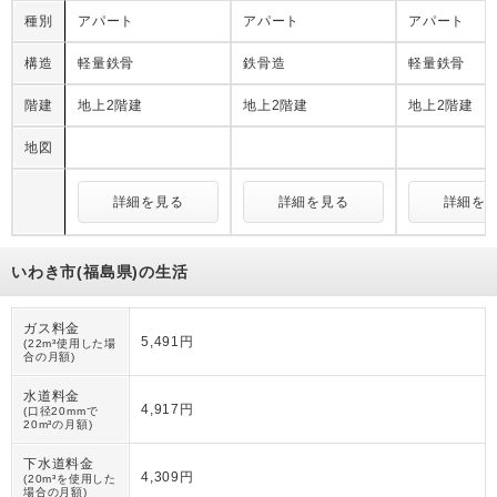
種別
アパート
アパート
アパート
構造
軽量鉄骨
鉄骨造
軽量鉄骨
階建
地上2階建
地上2階建
地上2階建
地図
詳細を見る
詳細を見る
詳細を
いわき市(福島県)の生活
ガス料金
5,491円
(22m³使用した場
合の月額)
水道料金
4,917円
(口径20mmで
20m³の月額)
下水道料金
4,309円
(20m³を使用した
場合の月額)