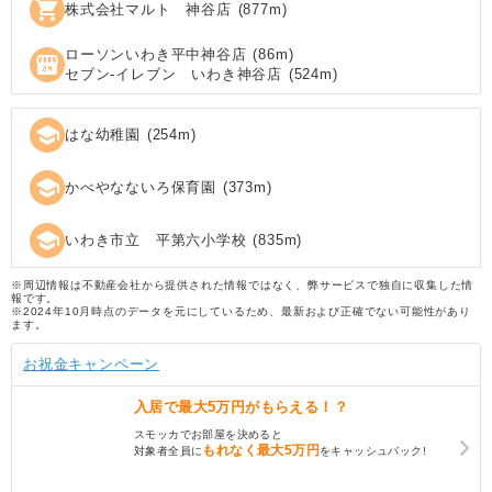
shopping_cart
株式会社マルト 神谷店
(
877
m)
ローソンいわき平中神谷店
(
86
m)
local_convenience_store
セブン‐イレブン いわき神谷店
(
524
m)
school
はな幼稚園
(
254
m)
school
かべやなないろ保育園
(
373
m)
school
いわき市立 平第六小学校
(
835
m)
※周辺情報は不動産会社から提供された情報ではなく、弊サービスで独自に収集した情
報です。
※2024年10月時点のデータを元にしているため、最新および正確でない可能性があり
ます。
お祝金キャンペーン
入居で
最大5万円
がもらえる！？
スモッカでお部屋を決めると
もれなく
最大5万円
対象者全員に
をキャッシュバック!