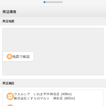
周辺環境
周辺地図
地図で確認
location_on
周辺施設
ウエルシア いわき平中神谷店
(
408
m)
local_pharmacy
株式会社くすりのマルト 神谷店
(
665
m)