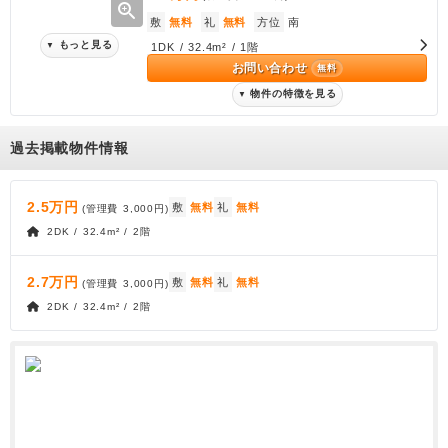
zoom_in
敷
無料
礼
無料
方位
南
もっと見る
▼
1DK / 32.4m² / 1階
お問い合わせ
無料
物件の特徴を見る
▼
過去掲載物件情報
2.5万円
敷
無料
礼
無料
(管理費
3,000円
)
2DK / 32.4m² / 2階
2.7万円
敷
無料
礼
無料
(管理費
3,000円
)
2DK / 32.4m² / 2階