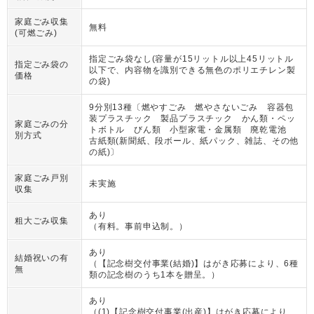
家庭ごみ収集
無料
(可燃ごみ)
指定ごみ袋なし(容量が15リットル以上45リットル
指定ごみ袋の
以下で、内容物を識別できる無色のポリエチレン製
価格
の袋)
9分別13種〔燃やすごみ 燃やさないごみ 容器包
装プラスチック 製品プラスチック かん類・ペッ
家庭ごみの分
トボトル びん類 小型家電・金属類 廃乾電池
別方式
古紙類(新聞紙、段ボール、紙パック、雑誌、その他
の紙)〕
家庭ごみ戸別
未実施
収集
あり
粗大ごみ収集
（
有料。事前申込制。
）
あり
結婚祝いの有
（
【記念樹交付事業(結婚)】はがき応募により、6種
無
類の記念樹のうち1本を贈呈。
）
あり
（
(1)【記念樹交付事業(出産)】はがき応募により、