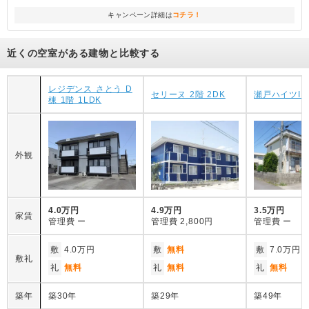
キャンペーン詳細は
コチラ！
近くの空室がある建物と比較する
レジデンス さとう D
セリーヌ 2階 2DK
瀬戸ハイツI 1
棟 1階 1LDK
外観
4.0万円
4.9万円
3.5万円
家賃
管理費
ー
管理費
2,800円
管理費
ー
敷
4.0万円
敷
無料
敷
7.0万円
敷礼
礼
無料
礼
無料
礼
無料
築年
築30年
築29年
築49年