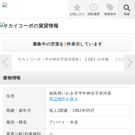
検索
お気に入り
閲覧履歴
検索条件
検索
サカイコーポ
の賃貸情報
1
募集中の空室を
件表示しています
zoom_in
サカイコーポ（平中神谷字前河原町）【1階】の外観
1
/
10
サ
建物情報
福島県いわき市平中神谷字前河原
住所
周辺物件を探す
階建・築年月
地上2階建
・
1982年05月
種別・構造
アパート
・
木造
最寄り駅/列車種別
ー