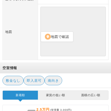
地図
地図で確認
location_on
空室情報
敷金なし
即入居可
南向き
新着順
家賃の低い順
面積の広い順
2.5万円
(管理費
3,000円
)