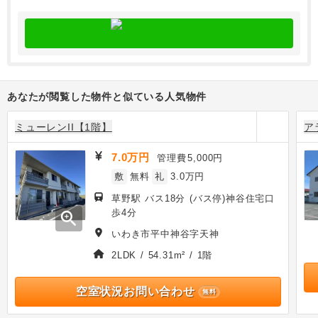
あなたが閲覧した物件と似ている人気物件
ミューレンII【1階】
ア
7.0万円
管理費
5,000円
敷
無料
礼
3.0万円
草野駅 バス18分 (バス停)神谷住宅口
歩4分
zoom_in
いわき市平中神谷字天神
2LDK / 54.31m² / 1階
空室状況お問い合わせ
無料