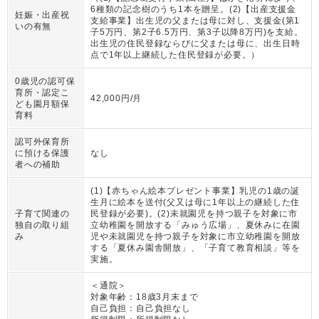
6種類の記念樹のうち1本を贈呈。(2)【出産支援金
妊娠・出産祝
支給事業】出生児の父または母に対し、支援金(第1
いの有無
子5万円、第2子6.5万円、第3子以降8万円)を支給。
出生児の住民登録ならびに父または母に、出生日時
点で1年以上継続した住民登録が必要。
）
0歳児の認可保
育所・認定こ
42,000円/月
ども園月額保
育料
認可外保育所
に預ける保護
なし
者への補助
(1)【赤ちゃん絵本プレゼント事業】乳児の1歳の誕
生月に絵本を送付(父又は母に1年以上の継続した住
子育て関連の
民登録が必要)。(2)未就園児を持つ親子を対象に市
独自の取り組
立幼稚園を開放する「みゅう広場」、夏休みに在園
み
児や未就園児を持つ親子を対象に市立幼稚園を開放
する「夏休み園舎開放」、「子育て教育相談」等を
実施。
＜通院＞
対象年齢：
18歳3月末まで
自己負担：
自己負担なし