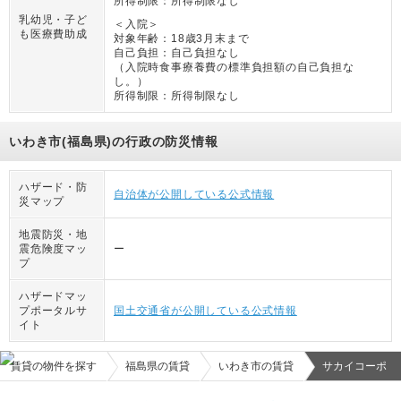
所得制限：
所得制限なし
乳幼児・子ど
＜入院＞
も医療費助成
対象年齢：
18歳3月末まで
自己負担：
自己負担なし
（
入院時食事療養費の標準負担額の自己負担な
し。
）
所得制限：
所得制限なし
いわき市(福島県)の行政の防災情報
ハザード・防
自治体が公開している公式情報
災マップ
地震防災・地
震危険度マッ
ー
プ
ハザードマッ
プポータルサ
国土交通省が公開している公式情報
イト
賃貸の物件を探す
福島県の賃貸
いわき市の賃貸
サカイコーポ