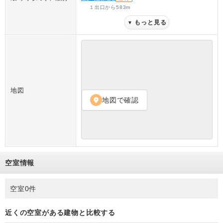
１出口
から
583
m
もっと見る
▼
地図
地図で確認
location_on
空室情報
空室0件
近くの空室がある建物と比較する