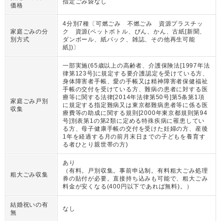
指定ごみ袋なし
価格
4分別7種〔可燃ごみ 不燃ごみ 資源プラスチッ
家庭ごみの分
ク 資源(ペットボトル、びん、かん、古紙[新聞、
別方式
ダンボール、紙パック、雑誌、その他再生可能
紙])〕
一部実施(65歳以上の高齢者、介護保険法[1997年法
律第123号]に規定する要介護認定を受けている方、
身体障害者手帳、愛の手帳又は精神障害者保健福祉
手帳の交付を受けている方、難病の患者に対する医
療等に関する法律[2014年法律第50号]第5条第1項
家庭ごみ戸別
に規定する指定難病又は東京都難病患者等に係る医
収集
療費等の助成に関する規則[2000年東京都規則第94
号]別表第1の第2類に定める特殊疾病に罹患してい
る方、母子健康手帳の交付を受けた妊婦の方、産後
1年を経過する月の前月末日までの子どもを養育す
る者ひとり親世帯の方)
あり
（
有料。戸別収集。事前申込制。有料粗大ごみ処理
粗大ごみ収集
券の貼付が必要。直接持ち込みも可能で、粗大ごみ
料金が安くなる(400円以下であれば無料)。
）
結婚祝いの有
なし
無