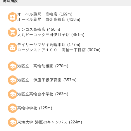
周辺施設
オーベル薬局 高輪店
(
169
m)
local_pharmacy
オーベル薬局 白金高輪店
(
418
m)
リンコス高輪店
(
450
m)
shopping_cart
大丸ピーコック三田伊皿子店
(
451
m)
デイリーヤマザキ高輪本店
(
177
m)
local_convenience_store
ローソンストア１００ 高輪一丁目店
(
307
m)
school
港区立 高輪幼稚園
(
270
m)
school
港区立 伊皿子坂保育園
(
357
m)
school
港区立高輪台小学校
(
283
m)
school
高輪中学校
(
125
m)
school
東海大学 港区のキャンパス
(
224
m)