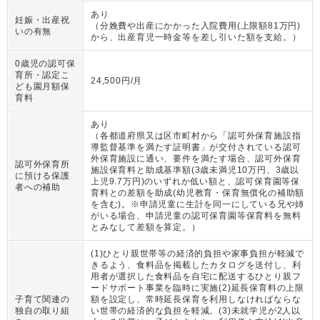
あり
妊娠・出産祝
（
分娩費や出産にかかった入院費用(上限額81万円)
いの有無
から、出産育児一時金等を差し引いた額を支給。
）
0歳児の認可保
育所・認定こ
24,500円/月
ども園月額保
育料
あり
（
各都道府県又は区市町村から「認可外保育施設指
導監督基準を満たす証明書」が交付されている認可
外保育施設に通い、要件を満たす場合、認可外保育
認可外保育所
施設保育料と助成基準額(3歳未満児10万円、3歳以
に預ける保護
上児9.7万円)のいずれか低い額と、認可保育園等保
者への補助
育料との差額を助成(幼児教育・保育無償化の補助額
を含む)。※申請児童に生計を同一にしている兄や姉
がいる場合、申請児童の認可保育園等保育料を無料
とみなして差額を算定。
）
(1)ひとり親世帯等の経済的負担や家事負担が軽減で
きるよう、食料品を掲載したカタログを送付し、利
用者が選択した食料品を自宅に配送するひとり親フ
ードサポート事業を臨時に実施(2)延長保育料の上限
子育て関連の
額を設定し、常時延長保育を利用しなければならな
独自の取り組
い世帯の経済的な負担を軽減。(3)未就学児が2人以