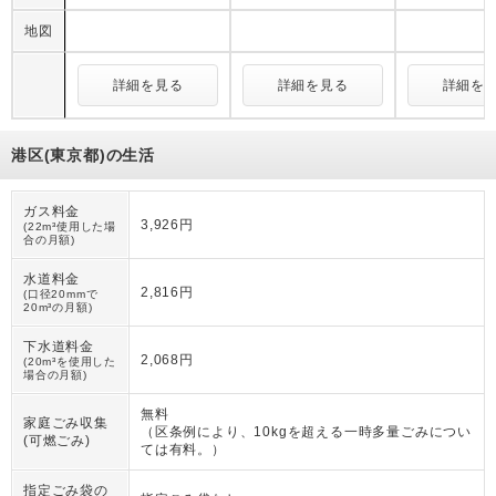
地図
詳細を見る
詳細を見る
詳細を
港区(東京都)の生活
ガス料金
3,926円
(22m³使用した場
合の月額)
水道料金
2,816円
(口径20mmで
20m³の月額)
下水道料金
2,068円
(20m³を使用した
場合の月額)
無料
家庭ごみ収集
（
区条例により、10kgを超える一時多量ごみについ
(可燃ごみ)
ては有料。
）
指定ごみ袋の