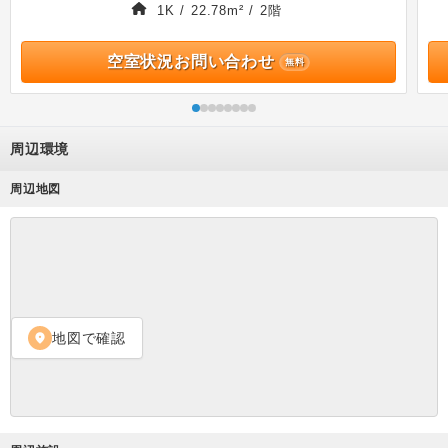
1K / 22.78m² / 2階
空室状況お問い合わせ
無料
周辺環境
周辺地図
地図で確認
location_on