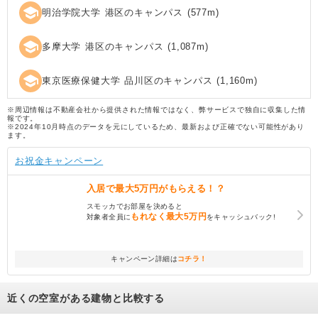
school
明治学院大学 港区のキャンパス
(
577
m)
school
多摩大学 港区のキャンパス
(
1,087
m)
school
東京医療保健大学 品川区のキャンパス
(
1,160
m)
※周辺情報は不動産会社から提供された情報ではなく、弊サービスで独自に収集した情
報です。
※2024年10月時点のデータを元にしているため、最新および正確でない可能性があり
ます。
お祝金キャンペーン
入居で
最大5万円
がもらえる！？
スモッカでお部屋を決めると
もれなく
最大5万円
対象者全員に
をキャッシュバック!
キャンペーン詳細は
コチラ！
近くの空室がある建物と比較する