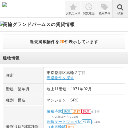
検索
お気に入り
閲覧履歴
検索条件
検索
高輪グランドパームス
の賃貸情報
20
過去掲載物件を
件表示しています
建物情報
東京都港区高輪２丁目
住所
周辺物件を探す
階建・築年月
地上11階建
・
1971年02月
種別・構造
マンション
・
SRC
泉岳寺駅
快速
急行
特急
他
1
件
Ａ２出口
から
201
m
高輪ゲートウェイ駅
快速
394
m
最寄り駅/列車種別
白金高輪駅
急行