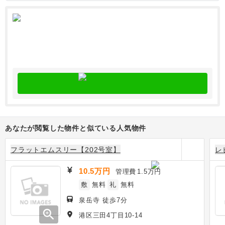
あなたが閲覧した物件と似ている人気物件
フラットエムスリー【202号室】
レ
10.5万円
管理費
1.5万円
敷
無料
礼
無料
泉岳寺 徒歩7分
zoom_in
港区三田4丁目10-14