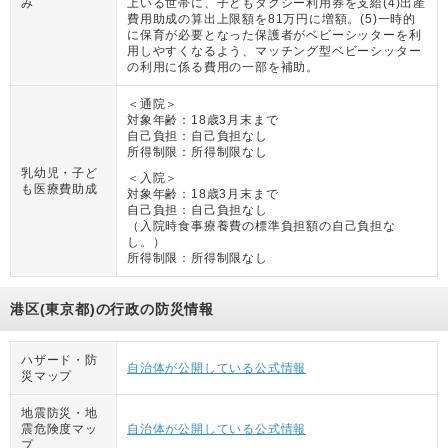
み
上いる世帯に、子どもタクシー利用券を支給(4)出産
費用助成の算出上限額を81万円に増額。(5)一時的
に保育が必要となった保護者がベビーシッターを利
用しやすくなるよう、マッチング型ベビーシッター
の利用に係る費用の一部を補助。
＜通院＞
対象年齢：
18歳3月末まで
自己負担：
自己負担なし
所得制限：
所得制限なし
乳幼児・子ど
＜入院＞
も医療費助成
対象年齢：
18歳3月末まで
自己負担：
自己負担なし
（
入院時食事療養費の標準負担額の自己負担な
し。
）
所得制限：
所得制限なし
港区(東京都)の行政の防災情報
ハザード・防
自治体が公開している公式情報
災マップ
地震防災・地
震危険度マッ
自治体が公開している公式情報
プ