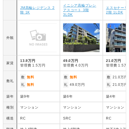
イニシア高輪プレシ
JM高輪レジデンス 2
エスセナーリ
アスコート 3階
階 1K
2階 1LDK
3LDK
外観
13.9万円
49.0万円
21.0万円
家賃
管理費
1.5万円
管理費
4.0万円
管理費
1.5万
敷
無料
敷
無料
敷
21.0万円
敷礼
礼
無料
礼
49.0万円
礼
21.0万円
築年
築9年
築6年
築4年
種別
マンション
マンション
マンション
構造
RC
SRC
RC