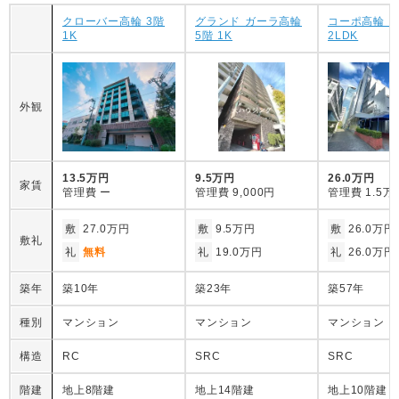
クローバー高輪 3階
グランド ガーラ高輪
コーポ高輪 2
1K
5階 1K
2LDK
外観
13.5万円
9.5万円
26.0万円
家賃
管理費
ー
管理費
9,000円
管理費
1.5万
敷
27.0万円
敷
9.5万円
敷
26.0万円
敷礼
礼
無料
礼
19.0万円
礼
26.0万円
築年
築10年
築23年
築57年
種別
マンション
マンション
マンション
構造
RC
SRC
SRC
階建
地上8階建
地上14階建
地上10階建