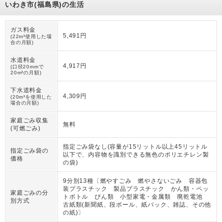
いわき市(福島県)の生活
ガス料金
5,491円
(22m³使用した場
合の月額)
水道料金
4,917円
(口径20mmで
20m³の月額)
下水道料金
4,309円
(20m³を使用した
場合の月額)
家庭ごみ収集
無料
(可燃ごみ)
指定ごみ袋なし(容量が15リットル以上45リットル
指定ごみ袋の
以下で、内容物を識別できる無色のポリエチレン製
価格
の袋)
9分別13種〔燃やすごみ 燃やさないごみ 容器包
装プラスチック 製品プラスチック かん類・ペッ
家庭ごみの分
トボトル びん類 小型家電・金属類 廃乾電池
別方式
古紙類(新聞紙、段ボール、紙パック、雑誌、その他
の紙)〕