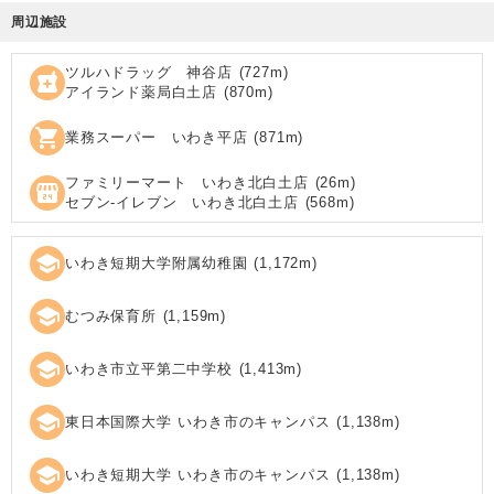
周辺施設
ツルハドラッグ 神谷店
(
727
m)
local_pharmacy
アイランド薬局白土店
(
870
m)
shopping_cart
業務スーパー いわき平店
(
871
m)
ファミリーマート いわき北白土店
(
26
m)
local_convenience_store
セブン‐イレブン いわき北白土店
(
568
m)
school
いわき短期大学附属幼稚園
(
1,172
m)
school
むつみ保育所
(
1,159
m)
school
いわき市立平第二中学校
(
1,413
m)
school
東日本国際大学 いわき市のキャンパス
(
1,138
m)
school
いわき短期大学 いわき市のキャンパス
(
1,138
m)