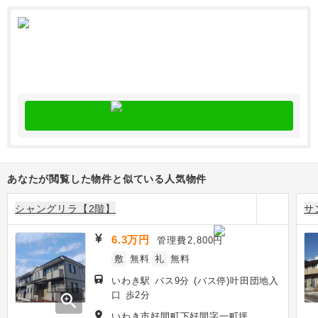
あなたが閲覧した物件と似ている人気物件
シャングリラ【2階】
サ
6.3万円
管理費
2,800円
敷
無料
礼
無料
いわき駅 バス9分 (バス停)叶田団地入
口 歩2分
zoom_in
いわき市好間町下好間字一町坪