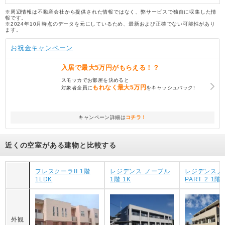
※周辺情報は不動産会社から提供された情報ではなく、弊サービスで独自に収集した情
報です。
※2024年10月時点のデータを元にしているため、最新および正確でない可能性があり
ます。
お祝金キャンペーン
入居で
最大5万円
がもらえる！？
スモッカでお部屋を決めると
もれなく
最大5万円
対象者全員に
をキャッシュバック!
キャンペーン詳細は
コチラ！
近くの空室がある建物と比較する
フレスクーラII 1階
レジデンス ノーブル
レジデンスノ
1LDK
1階 1K
PART 2 1階 
外観