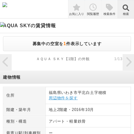
検索
お気に入り
閲覧履歴
検索条件
検索
AQUA SKY
の賃貸情報
1
募集中の空室を
件表示しています
zoom_in
ＡＱＵＡ ＳＫＹ【1階】の外観
1
/
13
建物情報
福島県いわき市平北白土字穂積
住所
周辺物件を探す
階建・築年月
地上2階建
・
2016年10月
種別・構造
アパート
・
軽量鉄骨
最寄り駅/列車種別
ー