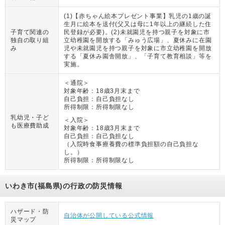
(1)【赤ちゃん絵本プレゼント事業】乳児の1歳の誕
生月に絵本を送付(父又は母に1年以上の継続した住
子育て関連の
民登録が必要)。(2)未就園児を持つ親子を対象に市
独自の取り組
立幼稚園を開放する「みゅう広場」、夏休みに在園
み
児や未就園児を持つ親子を対象に市立幼稚園を開放
する「夏休み園舎開放」、「子育て教育相談」等を
実施。
＜通院＞
対象年齢：
18歳3月末まで
自己負担：
自己負担なし
所得制限：
所得制限なし
乳幼児・子ど
＜入院＞
も医療費助成
対象年齢：
18歳3月末まで
自己負担：
自己負担なし
（
入院時食事療養費の標準負担額の自己負担な
し。
）
所得制限：
所得制限なし
いわき市(福島県)の行政の防災情報
ハザード・防
自治体が公開している公式情報
災マップ