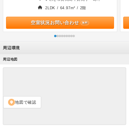
2LDK / 64.97m² / 2階
空室状況お問い合わせ
無料
周辺環境
周辺地図
地図で確認
location_on