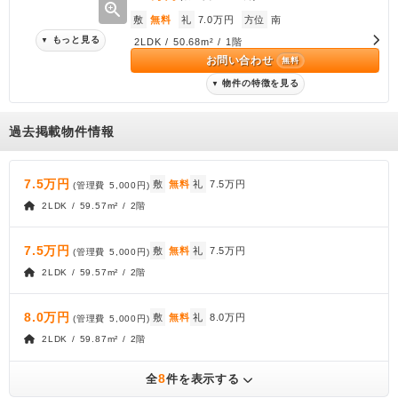
zoom_in
敷
無料
礼
7.0万円
方位
南
もっと見る
▼
2LDK / 50.68m² / 1階
お問い合わせ
無料
物件の特徴を見る
▼
過去掲載物件情報
7.5万円
敷
無料
礼
7.5万円
(管理費
5,000円
)
2LDK / 59.57m² / 2階
7.5万円
敷
無料
礼
7.5万円
(管理費
5,000円
)
2LDK / 59.57m² / 2階
8.0万円
敷
無料
礼
8.0万円
(管理費
5,000円
)
2LDK / 59.87m² / 2階
8
全
件を表示する