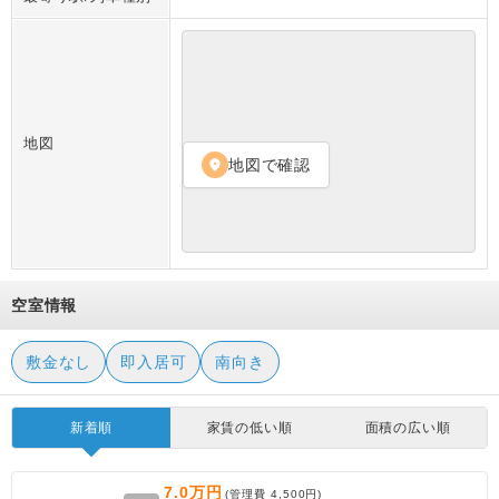
地図
地図で確認
location_on
空室情報
敷金なし
即入居可
南向き
新着順
家賃の低い順
面積の広い順
7.0万円
(管理費
4,500円
)