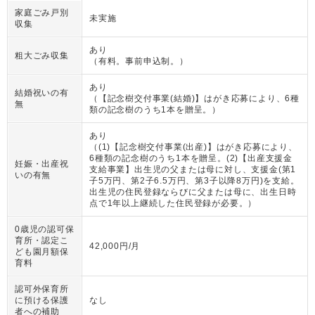
家庭ごみ戸別
未実施
収集
あり
粗大ごみ収集
（
有料。事前申込制。
）
あり
結婚祝いの有
（
【記念樹交付事業(結婚)】はがき応募により、6種
無
類の記念樹のうち1本を贈呈。
）
あり
（
(1)【記念樹交付事業(出産)】はがき応募により、
6種類の記念樹のうち1本を贈呈。(2)【出産支援金
妊娠・出産祝
支給事業】出生児の父または母に対し、支援金(第1
いの有無
子5万円、第2子6.5万円、第3子以降8万円)を支給。
出生児の住民登録ならびに父または母に、出生日時
点で1年以上継続した住民登録が必要。
）
0歳児の認可保
育所・認定こ
42,000円/月
ども園月額保
育料
認可外保育所
に預ける保護
なし
者への補助