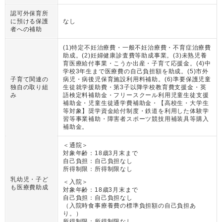
認可外保育所
に預ける保護
なし
者への補助
(1)特定不妊治療費・一般不妊治療費・不育症治療費
助成。(2)妊婦健康診査費等助成事業。(3)未熟児養
育医療給付事業・こうか出産・子育て応援金。(4)中
学校3年生まで医療費の自己負担額を助成。(5)市外
子育て関連の
病児・病後児保育施設利用料補助。(6)準要保護児童
独自の取り組
生徒就学援助費・第3子以降学校教育費支援金・英
み
語検定料補助金・フリースクール利用児童生徒支援
補助金・児童生徒通学費補助金・【高校生・大学生
等対象】奨学資金給付制度・鉄道を利用した体験学
習等事業補助・障害者スポーツ競技用補装具等購入
補助金。
＜通院＞
対象年齢：
18歳3月末まで
自己負担：
自己負担なし
所得制限：
所得制限なし
乳幼児・子ど
＜入院＞
も医療費助成
対象年齢：
18歳3月末まで
自己負担：
自己負担なし
（
入院時食事療養費の標準負担額の自己負担あ
り。
）
所得制限：
所得制限なし