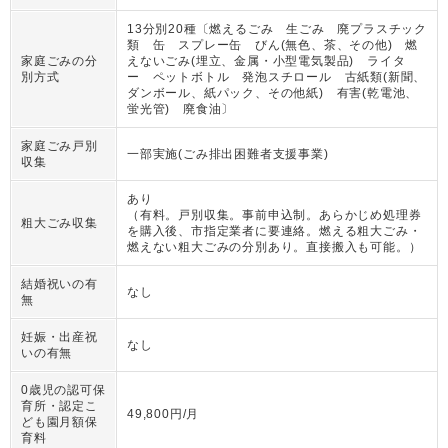
13分別20種〔燃えるごみ 生ごみ 廃プラスチック
類 缶 スプレー缶 びん(無色、茶、その他) 燃
家庭ごみの分
えないごみ(埋立、金属・小型電気製品) ライタ
別方式
ー ペットボトル 発泡スチロール 古紙類(新聞、
ダンボール、紙パック、その他紙) 有害(乾電池、
蛍光管) 廃食油〕
家庭ごみ戸別
一部実施(ごみ排出困難者支援事業)
収集
あり
（
有料。戸別収集。事前申込制。あらかじめ処理券
粗大ごみ収集
を購入後、市指定業者に要連絡。燃える粗大ごみ・
燃えない粗大ごみの分別あり。直接搬入も可能。
）
結婚祝いの有
なし
無
妊娠・出産祝
なし
いの有無
0歳児の認可保
育所・認定こ
49,800円/月
ども園月額保
育料