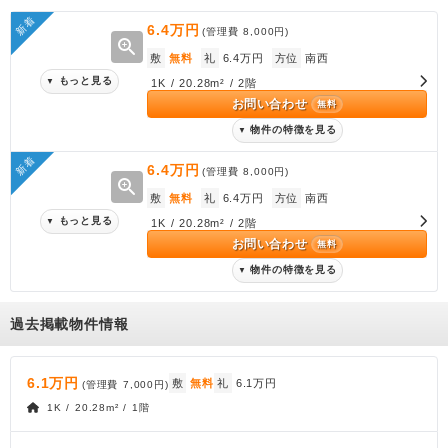
新着
6.4万円
(管理費
8,000円
)
zoom_in
敷
無料
礼
6.4万円
方位
南西
もっと見る
▼
1K / 20.28m² / 2階
お問い合わせ
無料
物件の特徴を見る
▼
新着
6.4万円
(管理費
8,000円
)
zoom_in
敷
無料
礼
6.4万円
方位
南西
もっと見る
▼
1K / 20.28m² / 2階
お問い合わせ
無料
物件の特徴を見る
▼
過去掲載物件情報
6.1万円
敷
無料
礼
6.1万円
(管理費
7,000円
)
1K / 20.28m² / 1階