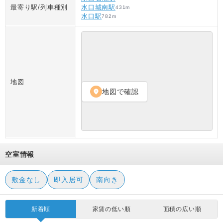
最寄り駅/列車種別
水口城南駅
431
m
水口駅
782
m
地図
地図で確認
location_on
空室情報
敷金なし
即入居可
南向き
新着順
家賃の低い順
面積の広い順