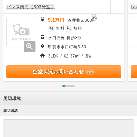
パレス南海【503号室】
レ
5.1万円
管理費
5,000円
敷
無料
礼
無料
水口石橋 徒歩8分
zoom_in
甲賀市水口町暁5-30
3LDK / 62.37m² / 3階
空室状況お問い合わせ
無料
周辺環境
周辺地図