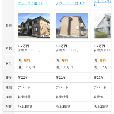
レオパレス沢
ブリーズ 1階 2K
クローバー 1階 1R
1K
外観
6.2万円
5.8万円
6.7万円
家賃
管理費
5,000円
管理費
5,500円
管理費
8,00
敷
無料
敷
無料
敷
無料
敷礼
礼
8.0万円
礼
8.0万円
礼
6.7万円
築年
築22年
築21年
築23年
種別
アパート
アパート
アパート
構造
軽量鉄骨
軽量鉄骨
鉄骨造
階建
地上2階建
地上2階建
地上2階建