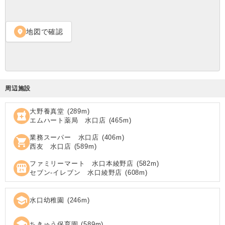
地図で確認
location_on
周辺施設
大野養真堂
(
289
m)
local_pharmacy
エムハート薬局 水口店
(
465
m)
業務スーパー 水口店
(
406
m)
shopping_cart
西友 水口店
(
589
m)
ファミリーマート 水口本綾野店
(
582
m)
local_convenience_store
セブン‐イレブン 水口綾野店
(
608
m)
school
水口幼稚園
(
246
m)
school
ちきゅう保育園
(
589
m)