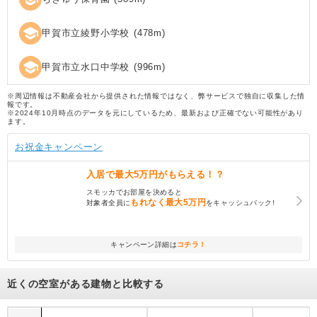
school
甲賀市立綾野小学校
(
478
m)
school
甲賀市立水口中学校
(
996
m)
※周辺情報は不動産会社から提供された情報ではなく、弊サービスで独自に収集した情
報です。
※2024年10月時点のデータを元にしているため、最新および正確でない可能性があり
ます。
お祝金キャンペーン
入居で
最大5万円
がもらえる！？
スモッカでお部屋を決めると
もれなく
最大5万円
対象者全員に
をキャッシュバック!
キャンペーン詳細は
コチラ！
近くの空室がある建物と比較する