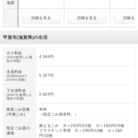
地図
詳細を見る
詳細を見る
詳細を
甲賀市(滋賀県)の生活
ガス料金
4,544円
(22m³使用した場
合の月額)
水道料金
5,357円
(口径20mmで
20m³の月額)
下水道料金
2,824円
(20m³を使用した
場合の月額)
家庭ごみ収集
有料
(可燃ごみ)
（
指定ごみ袋有料。
）
燃えるごみ 大＝250円/10枚 小＝180円/10枚
指定ごみ袋の
プラスチック専用 大＝250円/10枚 小＝180
価格
円/10枚