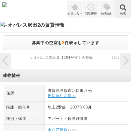
検索
お気に入り
閲覧履歴
検索条件
検索
レオパレス沢田2
の賃貸情報
2
募集中の空室を
件表示しています
zoom_in
レオパレス沢田２【204号室】の外観
1
/
19
建物情報
滋賀県甲賀市水口町八光
住所
周辺物件を探す
階建・築年月
地上2階建
・
2007年03月
種別・構造
アパート
・
軽量鉄骨造
水口石橋駅
129
m