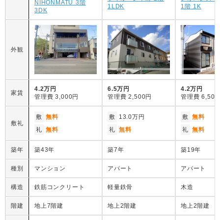
NIHONMATU 3階
1LDK
1階 1K
3DK
外観
4.2万円
6.5万円
4.2万円
家賃
管理費
3,000円
管理費
2,500円
管理費
6,50
敷
無料
敷
13.0万円
敷
無料
敷礼
礼
無料
礼
無料
礼
無料
築年
築43年
築7年
築19年
種別
マンション
アパート
アパート
構造
鉄筋コンクリート
軽量鉄骨
木造
階建
地上7階建
地上2階建
地上2階建