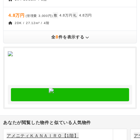
4.8万円
敷
4.8万円
礼
4.8万円
(管理費
3,000円
)
2DK / 27.12m² / 4階
8
全
件を表示する
あなたが閲覧した物件と似ている人気物件
アメニティＫＡＮＡＩＲＯ【1階】
ア