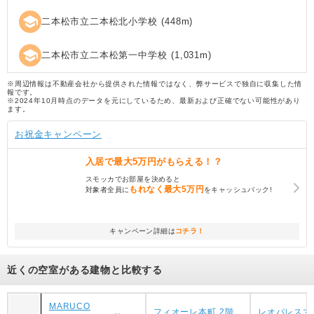
school
二本松市立二本松北小学校
(
448
m)
school
二本松市立二本松第一中学校
(
1,031
m)
※周辺情報は不動産会社から提供された情報ではなく、弊サービスで独自に収集した情
報です。
※2024年10月時点のデータを元にしているため、最新および正確でない可能性があり
ます。
お祝金キャンペーン
入居で
最大5万円
がもらえる！？
スモッカでお部屋を決めると
もれなく
最大5万円
対象者全員に
をキャッシュバック!
キャンペーン詳細は
コチラ！
近くの空室がある建物と比較する
MARUCO
フィオーレ本町 2階
レオパレスマ