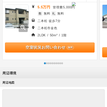
5.5万円
管理費
5,000円
敷
無料
礼
無料
二本松 徒歩7分
zoom_in
二本松市金色
2LDK / 50m² / 1階
空室状況お問い合わせ
無料
周辺環境
周辺地図