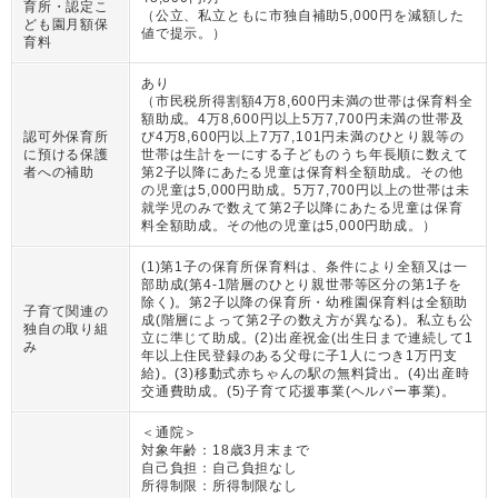
育所・認定こ
（
公立、私立ともに市独自補助5,000円を減額した
ども園月額保
値で提示。
）
育料
あり
（
市民税所得割額4万8,600円未満の世帯は保育料全
額助成。4万8,600円以上5万7,700円未満の世帯及
認可外保育所
び4万8,600円以上7万7,101円未満のひとり親等の
に預ける保護
世帯は生計を一にする子どものうち年長順に数えて
者への補助
第2子以降にあたる児童は保育料全額助成。その他
の児童は5,000円助成。5万7,700円以上の世帯は未
就学児のみで数えて第2子以降にあたる児童は保育
料全額助成。その他の児童は5,000円助成。
）
(1)第1子の保育所保育料は、条件により全額又は一
部助成(第4-1階層のひとり親世帯等区分の第1子を
除く)。第2子以降の保育所・幼稚園保育料は全額助
子育て関連の
成(階層によって第2子の数え方が異なる)。私立も公
独自の取り組
立に準じて助成。(2)出産祝金(出生日まで連続して1
み
年以上住民登録のある父母に子1人につき1万円支
給)。(3)移動式赤ちゃんの駅の無料貸出。(4)出産時
交通費助成。(5)子育て応援事業(ヘルパー事業)。
＜通院＞
対象年齢：
18歳3月末まで
自己負担：
自己負担なし
所得制限：
所得制限なし