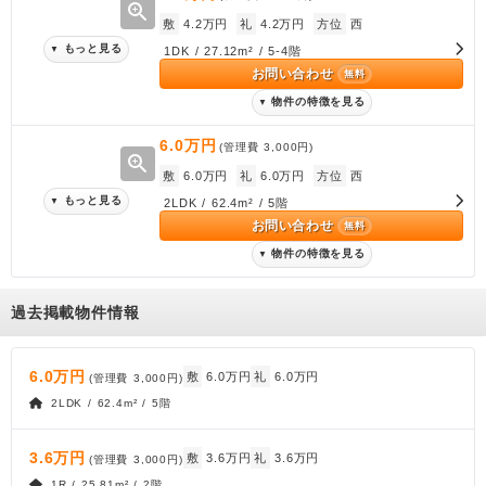
zoom_in
敷
4.2万円
礼
4.2万円
方位
西
もっと見る
▼
1DK / 27.12m² / 5-4階
お問い合わせ
無料
物件の特徴を見る
▼
6.0万円
(管理費
3,000円
)
zoom_in
敷
6.0万円
礼
6.0万円
方位
西
もっと見る
▼
2LDK / 62.4m² / 5階
お問い合わせ
無料
物件の特徴を見る
▼
過去掲載物件情報
6.0万円
敷
6.0万円
礼
6.0万円
(管理費
3,000円
)
2LDK / 62.4m² / 5階
3.6万円
敷
3.6万円
礼
3.6万円
(管理費
3,000円
)
1R / 25.81m² / 2階