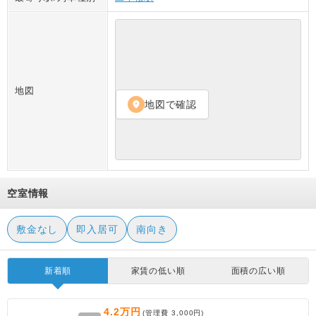
地図
地図で確認
location_on
空室情報
敷金なし
即入居可
南向き
新着順
家賃の低い順
面積の広い順
4.2万円
(管理費
3,000円
)