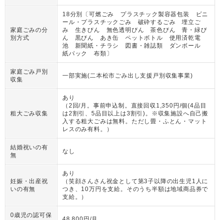
18分別〔可燃ごみ プラスチック製容器包装 ビニ
ール・プラスチックごみ 破砕するごみ 埋立ご
家庭ごみの分
み 生きびん 無色透明びん 茶色びん 青・緑び
別方式
ん 黒びん あき缶 ペットボトル 使用済乾電
池 新聞紙・チラシ 図書・雑誌類 ダンボール
紙パック 布類〕
家庭ごみ戸別
一部実施(二本松市ごみ出し支援戸別収集事業)
収集
あり
（
2回/月。事前申込制。直接回収1,350円/個(4品目
粗大ごみ収集
は2割引、5品目以上は3割引)。※収集施設へ自己搬
入する粗大ごみは無料。ただし畳・ふとん・マット
レスのみ有料。
）
結婚祝いの有
なし
無
あり
妊娠・出産祝
（
笑顔さんさん祝金として第3子以降の出生児1人に
いの有無
つき、10万円を支給。そのうち半額は地域商品券で
支給。
）
0歳児の認可保
48,800円/月