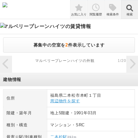
検索
お気に入り
閲覧履歴
検索条件
検索
マルベリープレーンハイツ
の賃貸情報
2
募集中の空室を
件表示しています
zoom_in
マルベリープレーンハイツの外観
1
/
20
建物情報
福島県二本松市本町１丁目
住所
周辺物件を探す
階建・築年月
地上5階建
・
1991年03月
種別・構造
マンション
・
SRC
最寄り駅/列車種別
二本松駅
392
m