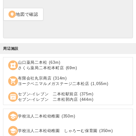
地図で確認
location_on
周辺施設
山口薬局二本松
(
63
m)
local_pharmacy
さくら薬局二本松本町店
(
69
m)
有限会社丸宗商店
(
314
m)
shopping_cart
ヨークベニマルメガステージ二本松店
(
1,055
m)
セブン‐イレブン 二本松駅前店
(
375
m)
local_convenience_store
セブン‐イレブン 二本松郭内店
(
444
m)
school
学校法人二本松幼稚園
(
350
m)
school
学校法人二本松幼稚園 しゃろーむ保育園
(
350
m)