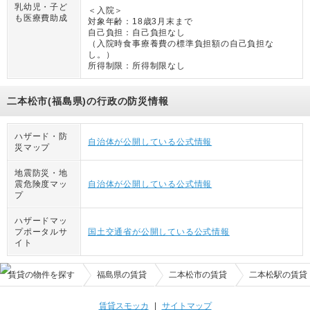
乳幼児・子ど
＜入院＞
も医療費助成
対象年齢：
18歳3月末まで
自己負担：
自己負担なし
（
入院時食事療養費の標準負担額の自己負担な
し。
）
所得制限：
所得制限なし
二本松市(福島県)の行政の防災情報
ハザード・防
自治体が公開している公式情報
災マップ
地震防災・地
震危険度マッ
自治体が公開している公式情報
プ
ハザードマッ
プポータルサ
国土交通省が公開している公式情報
イト
賃貸の物件を探す
福島県の賃貸
二本松市の賃貸
二本松駅の賃貸
賃貸スモッカ
|
サイトマップ