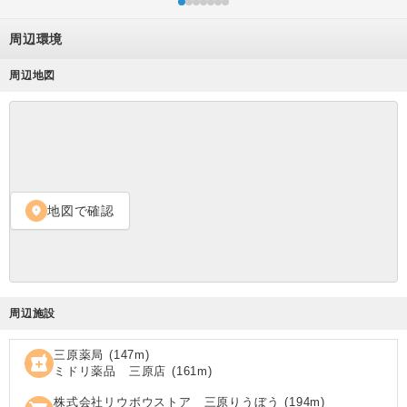
周辺環境
周辺地図
地図で確認
location_on
周辺施設
三原薬局
(
147
m)
local_pharmacy
ミドリ薬品 三原店
(
161
m)
株式会社リウボウストア 三原りうぼう
(
194
m)