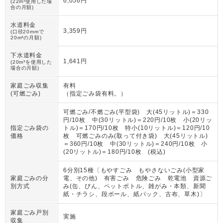
6,056円
(22m³使用した場
合の月額)
水道料金
3,359円
(口径20mmで
20m³の月額)
下水道料金
1,641円
(20m³を使用した
場合の月額)
家庭ごみ収集
有料
(可燃ごみ)
（
指定ごみ袋有料。
）
可燃ごみ/不燃ごみ(平型袋) 大(45リットル)＝330
円/10枚 中(30リットル)＝220円/10枚 小(20リッ
指定ごみ袋の
トル)＝170円/10枚 特小(10リットル)＝120円/10
価格
枚 可燃ごみのみ(取って付き袋) 大(45リットル)
＝360円/10枚 中(30リットル)＝240円/10枚 小
(20リットル)＝180円/10枚 (税込)
6分別15種〔もやすごみ もやさないごみ(小型家
家庭ごみの分
電、その他) 有害ごみ 危険ごみ 乾電池 資源ご
別方式
み(缶、びん、ペットボトル、雑がみ・本類、新聞
紙・チラシ、段ボール、紙パック、古布、草木)〕
家庭ごみ戸別
実施
収集