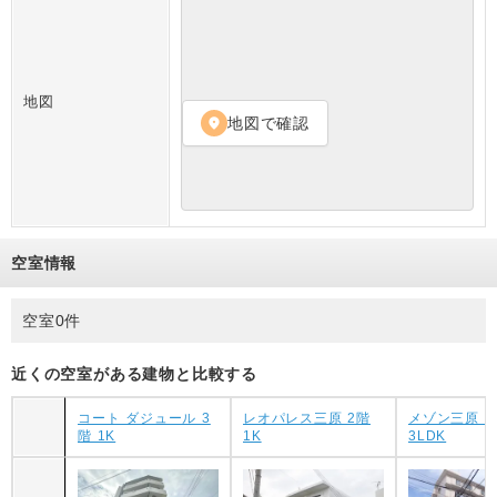
地図
地図で確認
location_on
空室情報
空室0件
近くの空室がある建物と比較する
コート ダジュール 3
レオパレス三原 2階
メゾン三原 3
階 1K
1K
3LDK