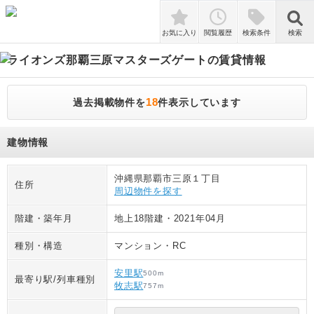
検索
お気に入り
閲覧履歴
検索条件
検索
ライオンズ那覇三原マスターズゲート
の賃貸情報
18
過去掲載物件を
件表示しています
建物情報
沖縄県那覇市三原１丁目
住所
周辺物件を探す
階建・築年月
地上18階建
・
2021年04月
種別・構造
マンション
・
RC
安里駅
500
m
最寄り駅/列車種別
牧志駅
757
m