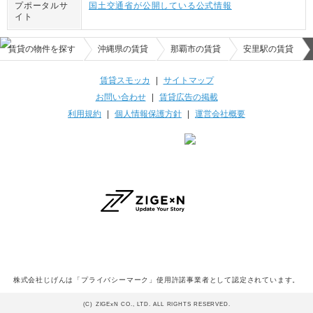
プポータルサ
国土交通省が公開している公式情報
イト
賃貸の物件を探す
沖縄県の賃貸
那覇市の賃貸
安里駅の賃貸
賃貸スモッカ
|
サイトマップ
お問い合わせ
|
賃貸広告の掲載
利用規約
|
個人情報保護方針
|
運営会社概要
株式会社じげんは「プライバシーマーク」使用許諾事業者として認定されています。
(C) ZIGExN CO., LTD. ALL RIGHTS RESERVED.