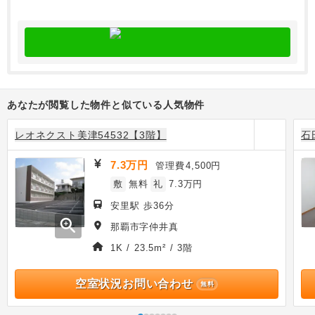
あなたが閲覧した物件と似ている人気物件
レオネクスト美津54532【3階】
石
7.3万円
管理費
4,500円
敷
無料
礼
7.3万円
安里駅 歩36分
zoom_in
那覇市字仲井真
1K / 23.5m² / 3階
空室状況お問い合わせ
無料