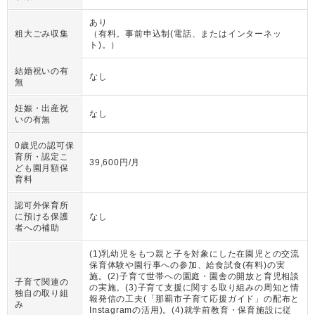
あり
粗大ごみ収集
（
有料。事前申込制(電話、またはインターネッ
ト)。
）
結婚祝いの有
なし
無
妊娠・出産祝
なし
いの有無
0歳児の認可保
育所・認定こ
39,600円/月
ども園月額保
育料
認可外保育所
に預ける保護
なし
者への補助
(1)乳幼児をもつ親と子を対象にした在園児との交流
保育体験や園行事への参加、給食試食(有料)の実
施。(2)子育て世帯への園庭・園舎の開放と育児相談
子育て関連の
の実施。(3)子育て支援に関する取り組みの周知と情
独自の取り組
報発信の工夫(「那覇市子育て応援ガイド」の配布と
み
Instagramの活用)。(4)就学前教育・保育施設に従