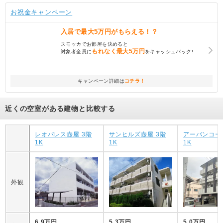
お祝金キャンペーン
入居で
最大5万円
がもらえる！？
スモッカでお部屋を決めると
もれなく
最大5万円
対象者全員に
をキャッシュバック!
キャンペーン詳細は
コチラ！
近くの空室がある建物と比較する
レオパレス壺屋 3階
サンヒルズ壺屋 3階
アーバンコー
1K
1K
1K
外観
6.9万円
5.3万円
5.0万円