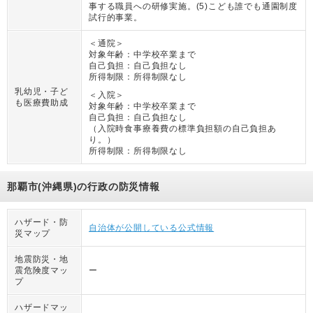
事する職員への研修実施。(5)こども誰でも通園制度
試行的事業。
＜通院＞
対象年齢：
中学校卒業まで
自己負担：
自己負担なし
所得制限：
所得制限なし
乳幼児・子ど
＜入院＞
も医療費助成
対象年齢：
中学校卒業まで
自己負担：
自己負担なし
（
入院時食事療養費の標準負担額の自己負担あ
り。
）
所得制限：
所得制限なし
那覇市(沖縄県)の行政の防災情報
ハザード・防
自治体が公開している公式情報
災マップ
地震防災・地
震危険度マッ
ー
プ
ハザードマッ