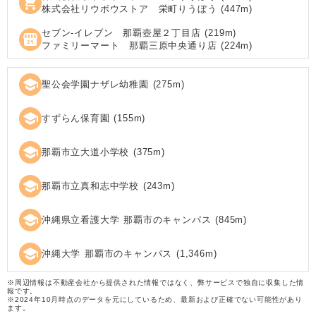
shopping_cart
株式会社リウボウストア 栄町りうぼう
(
447
m)
セブン‐イレブン 那覇壺屋２丁目店
(
219
m)
local_convenience_store
ファミリーマート 那覇三原中央通り店
(
224
m)
school
聖公会学園ナザレ幼稚園
(
275
m)
school
すずらん保育園
(
155
m)
school
那覇市立大道小学校
(
375
m)
school
那覇市立真和志中学校
(
243
m)
school
沖縄県立看護大学 那覇市のキャンパス
(
845
m)
school
沖縄大学 那覇市のキャンパス
(
1,346
m)
※周辺情報は不動産会社から提供された情報ではなく、弊サービスで独自に収集した情
報です。
※2024年10月時点のデータを元にしているため、最新および正確でない可能性があり
ます。