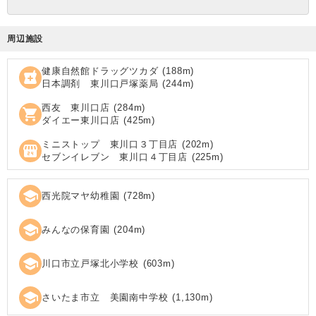
周辺施設
健康自然館ドラッグツカダ
(
188
m)
local_pharmacy
日本調剤 東川口戸塚薬局
(
244
m)
西友 東川口店
(
284
m)
shopping_cart
ダイエー東川口店
(
425
m)
ミニストップ 東川口３丁目店
(
202
m)
local_convenience_store
セブンイレブン 東川口４丁目店
(
225
m)
school
西光院マヤ幼稚園
(
728
m)
school
みんなの保育園
(
204
m)
school
川口市立戸塚北小学校
(
603
m)
school
さいたま市立 美園南中学校
(
1,130
m)