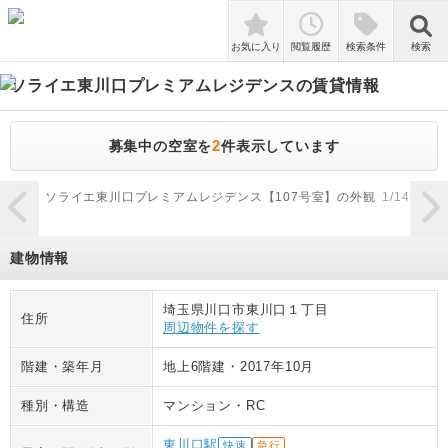
検索
お気に入り
閲覧履歴
検索条件
検索
ソライエ東川口プレミアムレジデンス
の賃貸情報
2
募集中の空室を
件表示しています
zoom_in
ソライエ東川口プレミアムレジデンス【107号室】の外観
1
/
14
ソ
建物情報
埼玉県川口市東川口１丁目
住所
周辺物件を探す
階建・築年月
地上6階建
・
2017年10月
種別・構造
マンション
・
RC
東川口駅
快速
急行