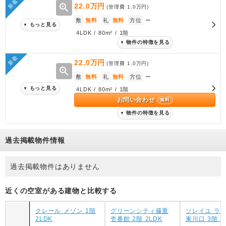
新着
zoom_in
22.0万円
(管理費
1.0万円
)
敷
無料
礼
無料
方位
ー
もっと見る
▼
4LDK / 80m² / 1階
物件の特徴を見る
▼
新着
22.0万円
(管理費
1.0万円
)
zoom_in
敷
無料
礼
無料
方位
ー
もっと見る
▼
4LDK / 80m² / 1階
お問い合わせ
無料
物件の特徴を見る
▼
過去掲載物件情報
過去掲載物件はありません
近くの空室がある建物と比較する
クレール メゾン 1階
グリーンシティ藤重
ソレイユ ラ 
2LDK
壱番館 2階 2LDK
東川口 3階 1