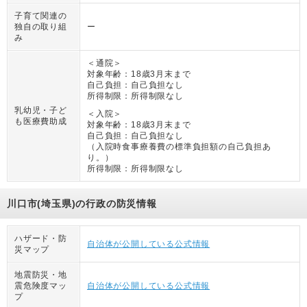
子育て関連の
独自の取り組
ー
み
＜通院＞
対象年齢：
18歳3月末まで
自己負担：
自己負担なし
所得制限：
所得制限なし
乳幼児・子ど
＜入院＞
も医療費助成
対象年齢：
18歳3月末まで
自己負担：
自己負担なし
（
入院時食事療養費の標準負担額の自己負担あ
り。
）
所得制限：
所得制限なし
川口市(埼玉県)の行政の防災情報
ハザード・防
自治体が公開している公式情報
災マップ
地震防災・地
震危険度マッ
自治体が公開している公式情報
プ