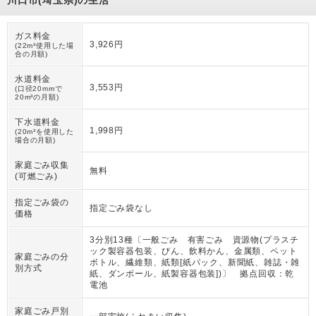
ガス料金
3,926円
(22m³使用した場
合の月額)
水道料金
3,553円
(口径20mmで
20m³の月額)
下水道料金
1,998円
(20m³を使用した
場合の月額)
家庭ごみ収集
無料
(可燃ごみ)
指定ごみ袋の
指定ごみ袋なし
価格
3分別13種〔一般ごみ 有害ごみ 資源物(プラスチ
ック製容器包装、びん、飲料かん、金属類、ペット
家庭ごみの分
ボトル、繊維類、紙類[紙パック、新聞紙、雑誌・雑
別方式
紙、ダンボール、紙製容器包装])〕 拠点回収：乾
電池
家庭ごみ戸別