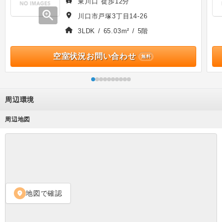
東川口 徒歩12分
zoom_in
川口市戸塚3丁目14-26
3LDK / 65.03m² / 5階
空室状況お問い合わせ
無料
周辺環境
周辺地図
地図で確認
location_on