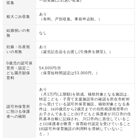
一部実施(ふれあい収集)
収集
あり
粗大ごみ収集
（
有料。戸別収集。事前申込制。
）
結婚祝いの有
なし
無
妊娠・出産祝
あり
いの有無
（
誕生記念品をお渡し(引換券を贈呈)。
）
0歳児の認可保
育所・認定こ
54,000円/月
ども園月額保
（
保育短時間認定は53,000円。
）
育料
あり
（
月1万円(上限額)を助成。補助対象となる施設は、
特定こども・子育て支援施設等の確認を所在市町村
から受けている認可外保育施設。補助対象となる条
認可外保育所
件は、(a)0歳児から2歳児までの住民税課税世帯の
に預ける保護
お子さんであること(b)子どもと保護者が川口市の住
者への補助
民基本台帳に記録され、川口市内に居住しているこ
と(c)保護者が教育・保育給付認定を受けていること
(d)認可外保育施設の利用料を滞納していないこ
と。
）