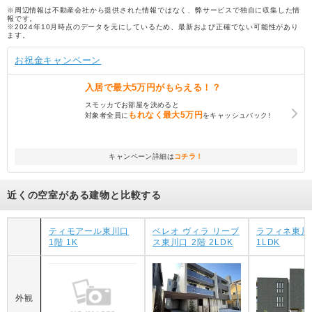
※周辺情報は不動産会社から提供された情報ではなく、弊サービスで独自に収集した情
報です。
※2024年10月時点のデータを元にしているため、最新および正確でない可能性があり
ます。
お祝金キャンペーン
入居で
最大5万円
がもらえる！？
スモッカでお部屋を決めると
もれなく
最大5万円
対象者全員に
をキャッシュバック!
キャンペーン詳細は
コチラ！
近くの空室がある建物と比較する
ティモアール東川口
ベレオ ヴィラ リーブ
ラフィネ東川
1階 1K
ス東川口 2階 2LDK
1LDK
外観