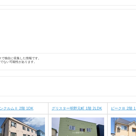
スで独自に収集した情報です。
確でない可能性があります。
ンクルムⅡ 2階 1DK
グリスター明野元町 1階 2LDK
ピークⅢ 2階 1