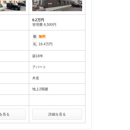
8.2万円
管理費
6,500円
敷
無料
礼
16.4万円
築18年
アパート
木造
地上2階建
を見る
詳細を見る