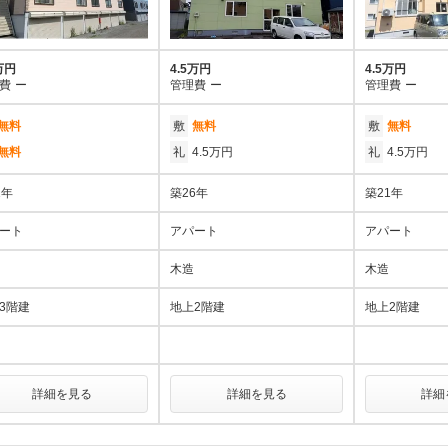
万円
4.5万円
4.5万円
費
ー
管理費
ー
管理費
ー
無料
敷
無料
敷
無料
無料
礼
4.5万円
礼
4.5万円
1年
築26年
築21年
ート
アパート
アパート
木造
木造
3階建
地上2階建
地上2階建
詳細を見る
詳細を見る
詳細