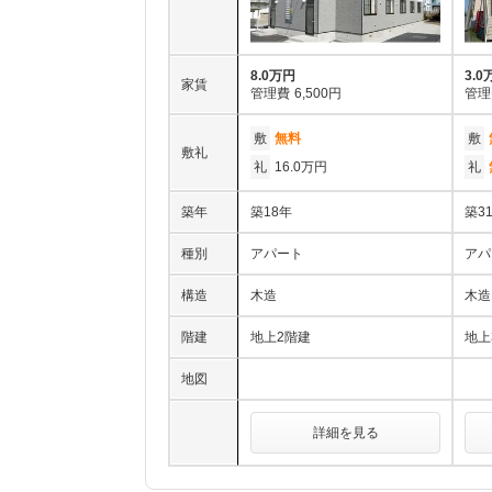
8.0万円
3.0
家賃
管理費
6,500円
管理
敷
無料
敷
敷礼
礼
16.0万円
礼
築年
築18年
築3
種別
アパート
アパ
構造
木造
木造
階建
地上2階建
地上
地図
詳細を見る