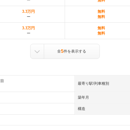
ー
無料
3.3万円
無料
ー
無料
3.3万円
無料
ー
無料
5
全
件を表示する
丁目
最寄り駅/列車種別
築年月
構造