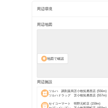
周辺環境
周辺地図
地図で確認
location_on
周辺施設
ツルハ 調剤薬局苫小牧拓勇西店
(
556
m)
local_pharmacy
ツルハドラッグ 苫小牧拓勇西店
(
557
m)
セイコーマート 明野元町店
(
159
m)
local_convenience_store
セブンイレブン 苫小牧新開町店
(
459
m)