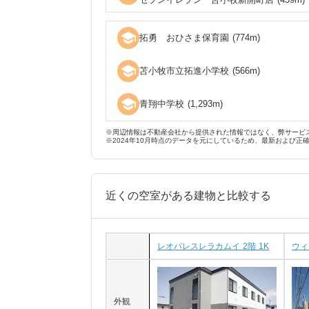
school
拓勇 おひさま保育園
(
774
m)
school
苫小牧市立拓進小学校
(
566
m)
school
青翔中学校
(
1,293
m)
※周辺情報は不動産会社から提供された情報ではなく、弊サービ
※2024年10月時点のデータを元にしているため、最新および正
近くの空室がある建物と比較する
レオパレスレラカムイ 2階 1K
ウィ
外観