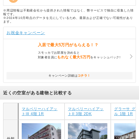
※周辺情報は不動産会社から提供された情報ではなく、弊サービスで独自に収集した情
報です。
※2024年10月時点のデータを元にしているため、最新および正確でない可能性があり
ます。
お祝金キャンペーン
入居で
最大5万円
がもらえる！？
スモッカでお部屋を決めると
もれなく
最大5万円
対象者全員に
をキャッシュバック!
キャンペーン詳細は
コチラ！
近くの空室がある建物と比較する
マルベリーハイアッ
マルベリーハイアッ
グラーサ グ
トIII 4階 1R
トII 3階 2DK
ル 1階 1R
外観