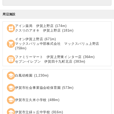
周辺施設
アイン薬局 伊賀上野店
(
174
m)
local_pharmacy
クスリのアオキ 伊賀上野店
(
181
m)
イオン伊賀上野店
(
671
m)
shopping_cart
マックスバリュ中部株式会社 マックスバリュ上野店
(
759
m)
ファミリーマート 伊賀上野東インター店
(
364
m)
local_convenience_store
セブン‐イレブン 伊賀四十九町北店
(
383
m)
school
白鳳幼稚園
(
1,230
m)
school
伊賀市社会事業協会睦保育園
(
573
m)
school
伊賀市立久米小学校
(
489
m)
school
伊賀市立緑ヶ丘中学校
(
916
m)