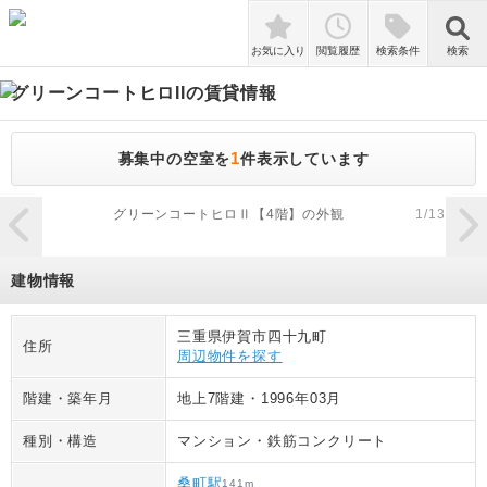
検索
お気に入り
閲覧履歴
検索条件
検索
グリーンコートヒロII
の賃貸情報
1
募集中の空室を
件表示しています
zoom_in
グリーンコートヒロⅡ【4階】の外観
1
/
13
建物情報
三重県伊賀市四十九町
住所
周辺物件を探す
階建・築年月
地上7階建
・
1996年03月
種別・構造
マンション
・
鉄筋コンクリート
桑町駅
141
m