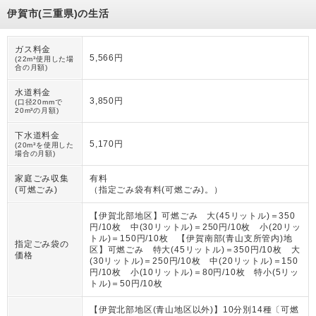
伊賀市(三重県)の生活
ガス料金
5,566円
(22m³使用した場
合の月額)
水道料金
3,850円
(口径20mmで
20m³の月額)
下水道料金
5,170円
(20m³を使用した
場合の月額)
家庭ごみ収集
有料
(可燃ごみ)
（
指定ごみ袋有料(可燃ごみ)。
）
【伊賀北部地区】可燃ごみ 大(45リットル)＝350
円/10枚 中(30リットル)＝250円/10枚 小(20リッ
トル)＝150円/10枚 【伊賀南部(青山支所管内)地
指定ごみ袋の
区】可燃ごみ 特大(45リットル)＝350円/10枚 大
価格
(30リットル)＝250円/10枚 中(20リットル)＝150
円/10枚 小(10リットル)＝80円/10枚 特小(5リッ
トル)＝50円/10枚
【伊賀北部地区(青山地区以外)】10分別14種〔可燃