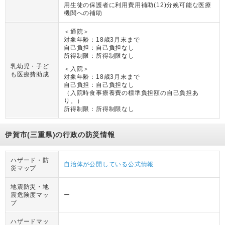
用生徒の保護者に利用費用補助(12)分娩可能な医療
機関への補助
＜通院＞
対象年齢：
18歳3月末まで
自己負担：
自己負担なし
所得制限：
所得制限なし
乳幼児・子ど
＜入院＞
も医療費助成
対象年齢：
18歳3月末まで
自己負担：
自己負担なし
（
入院時食事療養費の標準負担額の自己負担あ
り。
）
所得制限：
所得制限なし
伊賀市(三重県)の行政の防災情報
ハザード・防
自治体が公開している公式情報
災マップ
地震防災・地
震危険度マッ
ー
プ
ハザードマッ