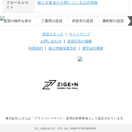
プポータルサ
国土交通省が公開している公式情報
イト
賃貸の物件を探す
三重県の賃貸
伊賀市の賃貸
桑町駅の賃貸
賃貸スモッカ
|
サイトマップ
お問い合わせ
|
賃貸広告の掲載
利用規約
|
個人情報保護方針
|
運営会社概要
株式会社じげんは「プライバシーマーク」使用許諾事業者として認定されています。
(C) ZIGExN CO., LTD. ALL RIGHTS RESERVED.