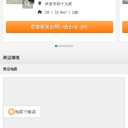
zoom_in
伊賀市四十九町
2K / 31.8m² / 1階
空室状況お問い合わせ
無料
周辺環境
周辺地図
地図で確認
location_on