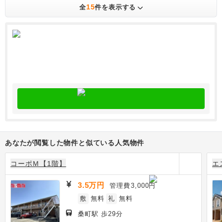
15
全
件を表示する
あなたが閲覧した物件と似ている人気物件
コーポＭ【1階】
エ
3.5万円
管理費
3,000円
敷
無料
礼
無料
桑町駅 歩29分