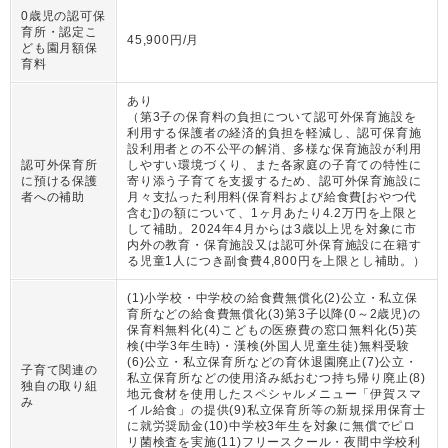
0歳児の認可保
育所・認定こ
45,900円/月
ども園月額保
育料
あり
（
第3子の保育料の負担について認可外保育施設を
利用する保護者の経済的負担を軽減し、認可保育施
設利用者との不公平の解消、多様な保育施設が利用
認可外保育所
しやすい環境づくり、また各家庭の子育ての特性に
に預ける保護
寄り添う子育てを支援するため、認可外保育施設に
者への補助
月々支払った利用料(保育料および給食費[おやつ代
含む])の額について、1ヶ月あたり4.2万円を上限と
して補助。2024年4月からは3歳以上児を対象に市
内外の教育・保育施設又は認可外保育施設に在籍す
る児童1人につき副食費4,800円を上限とし補助。
）
(1)小学校・中学校の給食費無償化(2)公立・私立保
育所などの給食費無償化(3)第3子以降(0～2歳児)の
保育料無料化(4)こどもの医療費の窓口無料化(5)英
検(中学3年生時)・漢検(外国人児童生徒)無料受験
(6)公立・私立保育所などの育休退園廃止(7)公立・
子育て関連の
私立保育所などの使用済み紙おむつ持ち帰り廃止(8)
独自の取り組
地元食材を使用したスペシャルメニュー「伊賀スマ
み
イル給食」の提供(9)私立保育所等の新規採用保育士
に就労奨励金(10)中学校3年生を対象に無償でピロ
リ菌検査を実施(11)フリースクール・夜間中学校利