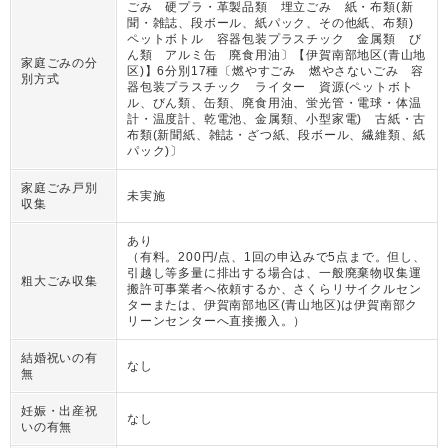
ごみ 硬プラ・革製品類 埋立ごみ 紙・布類(新
聞・雑誌、段ボール、紙パック、その他紙、布類)
ペットボトル 容器包装プラスチック 金属類 び
ん類 アルミ缶 廃食用油〕【伊賀南部地区(青山地
家庭ごみの分
区)】6分別17種〔燃やすごみ 燃やさないごみ 容
別方式
器包装プラスチック ライター 資源(ペットボト
ル、びん類、缶類、廃食用油、蛍光管・電球・体温
計・温度計、乾電池、金属類、小型家電) 古紙・古
布類(新聞紙、雑誌・ざつ紙、段ボール、繊維類、紙
パック)〕
家庭ごみ戸別
未実施
収集
あり
（
有料。200円/点、1回の申込みで5点まで。但し、
引越し等多量に排出する場合は、一般廃棄物収集運
粗大ごみ収集
搬許可事業者へ依頼するか、さくらリサイクルセン
ターまたは、伊賀南部地区(青山地区)は伊賀南部ク
リーンセンターへ直接搬入。
）
結婚祝いの有
なし
無
妊娠・出産祝
なし
いの有無