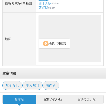
最寄り駅/列車種別
四十九駅
659
m
茅町駅
812
m
地図
地図で確認
location_on
空室情報
敷金なし
即入居可
南向き
新着順
家賃の低い順
面積の広い順