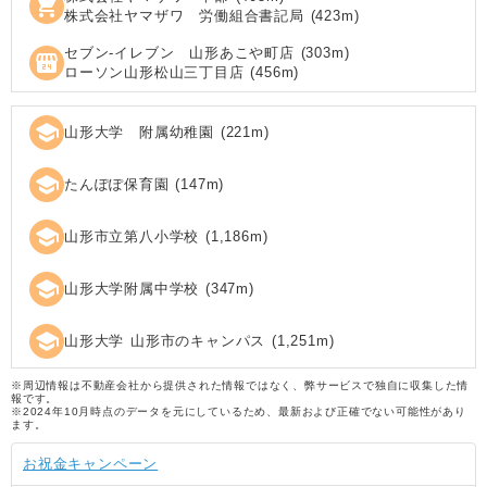
shopping_cart
株式会社ヤマザワ 労働組合書記局
(
423
m)
セブン‐イレブン 山形あこや町店
(
303
m)
local_convenience_store
ローソン山形松山三丁目店
(
456
m)
school
山形大学 附属幼稚園
(
221
m)
school
たんぽぽ保育園
(
147
m)
school
山形市立第八小学校
(
1,186
m)
school
山形大学附属中学校
(
347
m)
school
山形大学 山形市のキャンパス
(
1,251
m)
※周辺情報は不動産会社から提供された情報ではなく、弊サービスで独自に収集した情
報です。
※2024年10月時点のデータを元にしているため、最新および正確でない可能性があり
ます。
お祝金キャンペーン