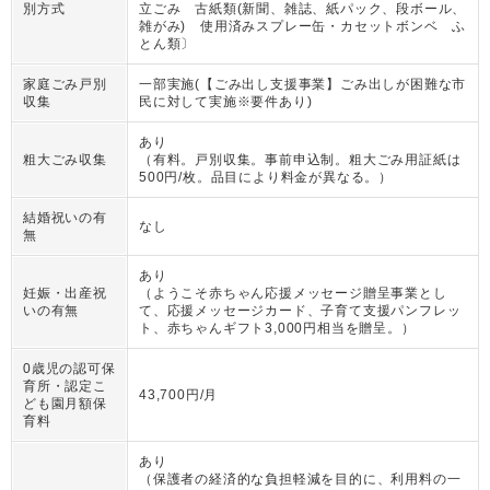
別方式
立ごみ 古紙類(新聞、雑誌、紙パック、段ボール、
雑がみ) 使用済みスプレー缶・カセットボンベ ふ
とん類〕
家庭ごみ戸別
一部実施(【ごみ出し支援事業】ごみ出しが困難な市
収集
民に対して実施※要件あり)
あり
粗大ごみ収集
（
有料。戸別収集。事前申込制。粗大ごみ用証紙は
500円/枚。品目により料金が異なる。
）
結婚祝いの有
なし
無
あり
妊娠・出産祝
（
ようこそ赤ちゃん応援メッセージ贈呈事業とし
いの有無
て、応援メッセージカード、子育て支援パンフレッ
ト、赤ちゃんギフト3,000円相当を贈呈。
）
0歳児の認可保
育所・認定こ
43,700円/月
ども園月額保
育料
あり
（
保護者の経済的な負担軽減を目的に、利用料の一