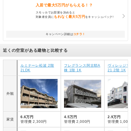
入居で
最大5万円
がもらえる！？
スモッカでお部屋を決めると
もれなく
最大5万円
対象者全員に
をキャッシュバック!
キャンペーン詳細は
コチラ！
近くの空室がある建物と比較する
ルミナーレ松波 2階
フレグランス阿古耶A
ヴィレッジマ
2LDK
棟 1階 1K
21 2階 1K
外観
6.6万円
4.5万円
2.9万円
家賃
管理費
2,300円
管理費
2,000円
管理費
1,00