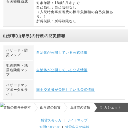
も医療費助成
対象年齢：
18歳3月末まで
自己負担：
自己負担なし
（
入院時食事療養費の標準負担額の自己負担あ
り。
）
所得制限：
所得制限なし
山形市(山形県)の行政の防災情報
ハザード・防
自治体が公開している公式情報
災マップ
地震防災・地
震危険度マッ
自治体が公開している公式情報
プ
ハザードマッ
プポータルサ
国土交通省が公開している公式情報
イト
賃貸の物件を探す
山形県の賃貸
山形市の賃貸
ラ カシェット
賃貸スモッカ
|
サイトマップ
お問い合わせ
|
賃貸広告の掲載