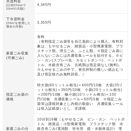
水道料金
4,345円
(口径20mmで
20m³の月額)
下水道料金
3,355円
(20m³を使用した
場合の月額)
有料
（
有料指定ごみ袋等を自己負担により購入。有料対
象は、もやせるごみ、雑貨品・小型廃家電類、プラ
スチック類、埋立ごみ、ふとん類。※指定ごみ袋に
家庭ごみ収集
入らないごみには共通収集シールを貼付する。※ビ
(可燃ごみ)
ン・カン(スプレー缶・カセットボンベ)、ペットボ
トル、水銀含有ごみ、古紙類は指定袋なし(無料)。
※もやせるごみの中で、発生抑制の難しい紙おむつ
及び剪定枝のみ無料回収。
）
特大袋(60リットル相当)＝600円/10枚 大袋(35リ
ットル相当)＝350円/10枚 小袋(20リットル相当)
指定ごみ袋の
＝200円/10枚 極小袋(10リットル相当)＝100
価格
円/10枚 共通収集シール＝60円/1枚 ※指定ごみ
袋等は課税対象とし内税の取扱い 共通収集シール
は収入証紙扱いとし、非課税
10分別16種〔もやせるごみ ビン・カン ペットボ
トル 雑貨品・小型廃家電類 プラスチック類 水
家庭ごみの分
銀含有ごみ(電池類、蛍光管、鏡・水銀体温計) 埋