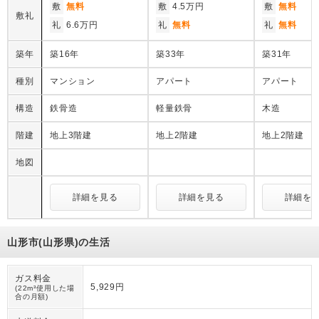
敷
無料
敷
4.5万円
敷
無料
敷礼
礼
6.6万円
礼
無料
礼
無料
築年
築16年
築33年
築31年
種別
マンション
アパート
アパート
構造
鉄骨造
軽量鉄骨
木造
階建
地上3階建
地上2階建
地上2階建
地図
詳細を見る
詳細を見る
詳細を
山形市(山形県)の生活
ガス料金
5,929円
(22m³使用した場
合の月額)