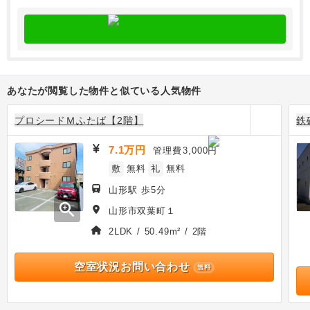
あなたが閲覧した物件と似ている人気物件
プロシードＭふたば【2階】
鉄
7.1万円
管理費
3,000円
敷
無料
礼
無料
山形駅 歩5分
zoom_in
山形市双葉町１
2LDK / 50.49m² / 2階
空室状況お問い合わせ
無料