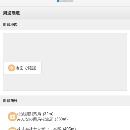
周辺環境
周辺地図
地図で確認
location_on
周辺施設
松波調剤薬局
(
32
m)
local_pharmacy
みんなの薬局松波店
(
380
m)
株式会社ヤマザワ 本部
(
405
m)