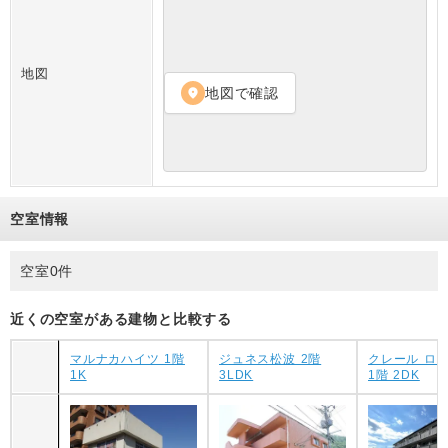
地図
地図で確認
location_on
空室情報
空室0件
近くの空室がある建物と比較する
マルナカハイツ 1階
ジュネス松波 2階
クレール ロ
1K
3LDK
1階 2DK