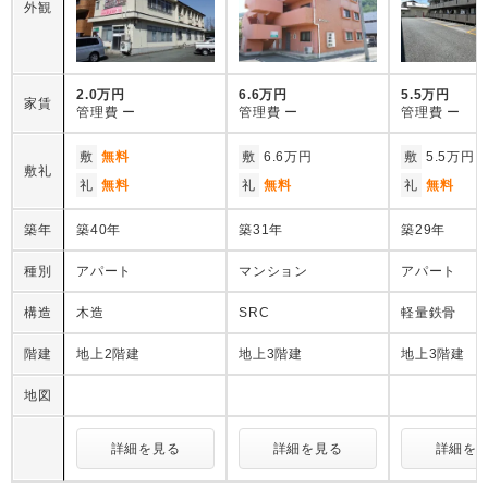
外観
2.0万円
6.6万円
5.5万円
家賃
管理費
ー
管理費
ー
管理費
ー
敷
無料
敷
6.6万円
敷
5.5万円
敷礼
礼
無料
礼
無料
礼
無料
築年
築40年
築31年
築29年
種別
アパート
マンション
アパート
構造
木造
SRC
軽量鉄骨
階建
地上2階建
地上3階建
地上3階建
地図
詳細を見る
詳細を見る
詳細を