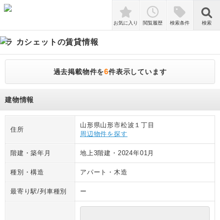
検索
お気に入り
閲覧履歴
検索条件
検索
ラ カシェット
の賃貸情報
6
過去掲載物件を
件表示しています
建物情報
山形県山形市松波１丁目
住所
周辺物件を探す
階建・築年月
地上3階建
・
2024年01月
種別・構造
アパート
・
木造
最寄り駅/列車種別
ー