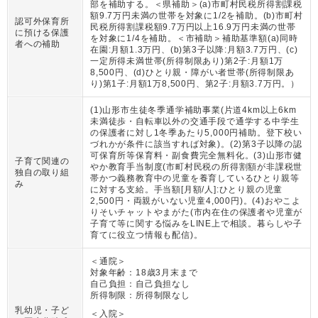
部を補助する。＜県補助＞(a)市町村民税所得割課税
額9.7万円未満の世帯を対象に1/2を補助。(b)市町村
認可外保育所
民税所得割課税額9.7万円以上16.9万円未満の世帯
に預ける保護
を対象に1/4を補助。＜市補助＞補助基準額(a)同時
者への補助
在園:月額1.3万円、(b)第3子以降:月額3.7万円、(c)
一定所得未満世帯(所得制限あり)第2子:月額1万
8,500円、(d)ひとり親・障がい者世帯(所得制限あ
り)第1子:月額1万8,500円、第2子:月額3.7万円。
）
(1)山形市生徒冬季通学補助事業(片道4km以上6km
未満徒歩・自転車以外の交通手段で通学する中学生
の保護者に対し1冬季あたり5,000円補助。登下校い
づれかが条件に該当すれば対象)。(2)第3子以降の認
可保育所等保育料・副食費完全無料化。(3)山形市健
子育て関連の
やか教育手当制度(市町村民税の所得割額が非課税世
独自の取り組
帯かつ義務教育中の児童を養育しているひとり親等
み
に対する支給。手当額[月額/人]:ひとり親の児童
2,500円・両親がいない児童4,000円)。(4)おやこよ
りそいチャットやまがた(市内在住の保護者や児童が
子育て等に関する悩みをLINE上で相談。暮らしや子
育てに役立つ情報も配信)。
＜通院＞
対象年齢：
18歳3月末まで
自己負担：
自己負担なし
所得制限：
所得制限なし
乳幼児・子ど
＜入院＞