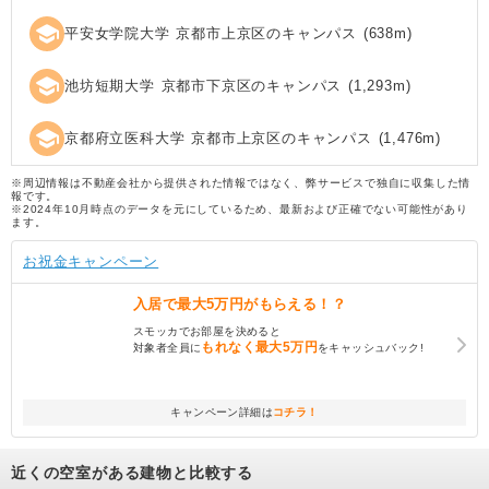
school
平安女学院大学 京都市上京区のキャンパス
(
638
m)
school
池坊短期大学 京都市下京区のキャンパス
(
1,293
m)
school
京都府立医科大学 京都市上京区のキャンパス
(
1,476
m)
※周辺情報は不動産会社から提供された情報ではなく、弊サービスで独自に収集した情
報です。
※2024年10月時点のデータを元にしているため、最新および正確でない可能性があり
ます。
お祝金キャンペーン
入居で
最大5万円
がもらえる！？
スモッカでお部屋を決めると
もれなく
最大5万円
対象者全員に
をキャッシュバック!
キャンペーン詳細は
コチラ！
近くの空室がある建物と比較する