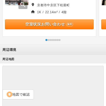
zoom_in
京都市中京区下松屋町
1K / 22.14m² / 4階
空室状況お問い合わせ
無料
周辺環境
周辺地図
地図で確認
location_on