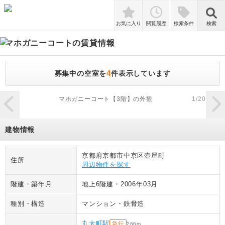
検索
お気に入り
閲覧履歴
検索条件
検索
マホガニーコート
の賃貸情報
4
募集中の空室を
件表示しています
zoom_in
マホガニーコート【3階】の外観
1
/
20
建物情報
京都府京都市中京区壺屋町
住所
周辺物件を探す
階建・築年月
地上6階建
・
2006年03月
種別・構造
マンション
・
鉄骨造
丸太町駅
急行
266
m