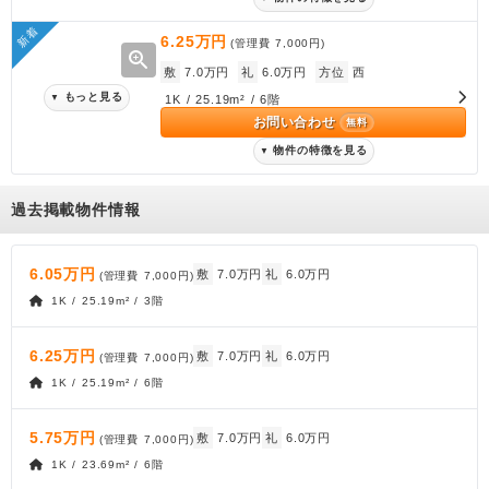
新着
6.25万円
(管理費
7,000円
)
zoom_in
敷
7.0万円
礼
6.0万円
方位
西
もっと見る
▼
1K / 25.19m² / 6階
お問い合わせ
無料
物件の特徴を見る
▼
過去掲載物件情報
6.05万円
敷
7.0万円
礼
6.0万円
(管理費
7,000円
)
1K / 25.19m² / 3階
6.25万円
敷
7.0万円
礼
6.0万円
(管理費
7,000円
)
1K / 25.19m² / 6階
5.75万円
敷
7.0万円
礼
6.0万円
(管理費
7,000円
)
1K / 23.69m² / 6階