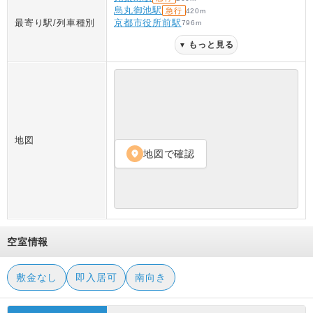
烏丸御池駅
急行
420
m
最寄り駅/列車種別
京都市役所前駅
796
m
もっと見る
▼
地図
地図で確認
location_on
空室情報
敷金なし
即入居可
南向き