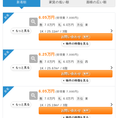
新着順
家賃の低い順
面積の広い順
新着
6.05万円
(管理費
7,000円
)
zoom_in
敷
7.0万円
礼
6.0万円
方位
東
もっと見る
▼
1K / 25.11m² / 3階
お問い合わせ
無料
物件の特徴を見る
▼
新着
6.25万円
(管理費
7,000円
)
zoom_in
敷
7.0万円
礼
6.0万円
方位
西
もっと見る
▼
1K / 25.67m² / 6階
お問い合わせ
無料
物件の特徴を見る
▼
新着
6.05万円
(管理費
7,000円
)
zoom_in
敷
7.0万円
礼
6.0万円
方位
東
もっと見る
▼
1K / 25.19m² / 3階
お問い合わせ
無料
物件の特徴を見る
▼