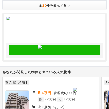
20
全
件を表示する
あなたが閲覧した物件と似ている人気物件
響の館【4階】
サ
5.4万円
管理費
6,000円
敷
7.0万円
礼
6.0万円
烏丸御池 徒歩6分