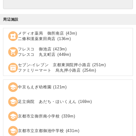
周辺施設
メディオ薬局 御所南店
(
43
m)
local_pharmacy
二條和漢薬東田商店
(
136
m)
フレスコ 御池店
(
423
m)
shopping_cart
フレスコ 丸太町店
(
449
m)
セブン‐イレブン 京都東洞院押小路店
(
251
m)
local_convenience_store
ファミリーマート 烏丸押小路店
(
254
m)
school
中京もえぎ幼稚園
(
121
m)
school
足立病院 あだち・ほいくえん
(
169
m)
school
京都市立御所南小学校
(
339
m)
school
京都市立京都御池中学校
(
431
m)