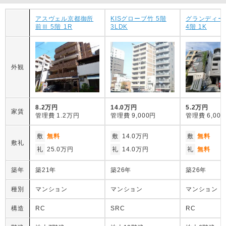
アスヴェル京都御所
KISグローブ竹 5階
グランディー
前Ⅲ 5階 1R
3LDK
4階 1K
外観
8.2万円
14.0万円
5.2万円
家賃
管理費
1.2万円
管理費
9,000円
管理費
6,00
敷
無料
敷
14.0万円
敷
無料
敷礼
礼
25.0万円
礼
14.0万円
礼
無料
築年
築21年
築26年
築26年
種別
マンション
マンション
マンション
構造
RC
SRC
RC