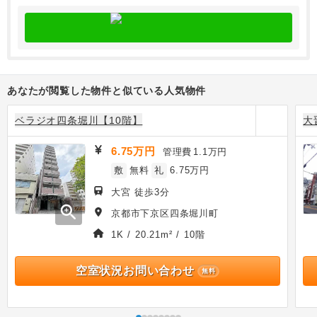
あなたが閲覧した物件と似ている人気物件
ベラジオ四条堀川【10階】
大
6.75万円
管理費
1.1万円
敷
無料
礼
6.75万円
大宮 徒歩3分
zoom_in
京都市下京区四条堀川町
1K / 20.21m² / 10階
空室状況お問い合わせ
無料