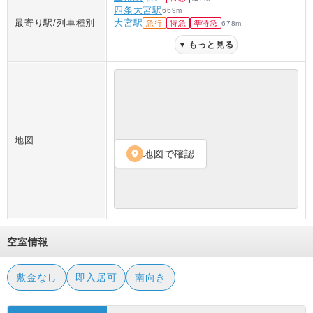
四条大宮駅
669
m
最寄り駅/列車種別
大宮駅
急行
特急
準特急
678
m
もっと見る
▼
地図
地図で確認
location_on
空室情報
敷金なし
即入居可
南向き