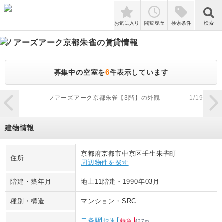
検索
お気に入り
閲覧履歴
検索条件
検索
ノアーズアーク京都朱雀
の賃貸情報
6
募集中の空室を
件表示しています
zoom_in
ノアーズアーク京都朱雀【3階】の外観
1
/
19
建物情報
京都府京都市中京区壬生朱雀町
住所
周辺物件を探す
階建・築年月
地上11階建
・
1990年03月
種別・構造
マンション
・
SRC
二条駅
快速
特急
427
m