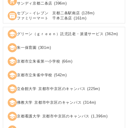
shopping_cart
サンディ京都二条店
(
396
m)
セブン－イレブン 京都二条駅南店
(
128
m)
local_convenience_store
ファミリーマート 千本三条店
(
161
m)
school
グリーン（ｇｒｅｅｎ）託児託老・派遣サービス
(
362
m)
school
朱一保育園
(
301
m)
school
京都市立朱雀第一小学校
(
66
m)
school
京都市立朱雀中学校
(
542
m)
school
立命館大学 京都市中京区のキャンパス
(
225
m)
school
佛教大学 京都市中京区のキャンパス
(
314
m)
school
京都看護大学 京都市中京区のキャンパス
(
1,396
m)