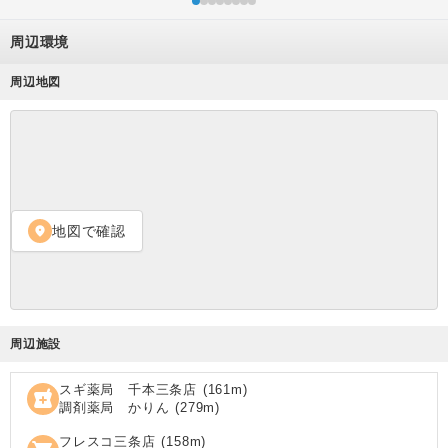
周辺環境
周辺地図
地図で確認
location_on
周辺施設
スギ薬局 千本三条店
(
161
m)
local_pharmacy
調剤薬局 かりん
(
279
m)
フレスコ三条店
(
158
m)