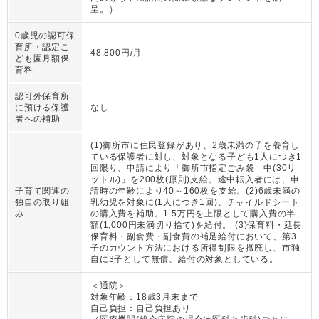
呈。
）
0歳児の認可保
育所・認定こ
48,800円/月
ども園月額保
育料
認可外保育所
に預ける保護
なし
者への補助
(1)御所市に住民登録があり、2歳未満の子を養育し
ている保護者に対し、対象となる子ども1人につき1
回限り、申請により「御所市指定ごみ袋 中(30リ
ットル)」を200枚(原則)支給。途中転入者には、申
子育て関連の
請時の年齢により40～160枚を支給。(2)6歳未満の
独自の取り組
乳幼児を対象に(1人につき1回)、チャイルドシート
み
の購入費を補助。1.5万円を上限として購入費の半
額(1,000円未満切り捨て)を給付。 (3)保育料・延長
保育料・副食費・副食費の補足給付において、第3
子のカウント方法における所得制限を撤廃し、市独
自に3子として無償、給付の対象としている。
＜通院＞
対象年齢：
18歳3月末まで
自己負担：
自己負担あり