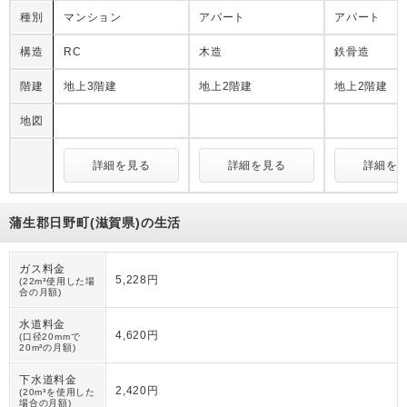
種別
マンション
アパート
アパート
構造
RC
木造
鉄骨造
階建
地上3階建
地上2階建
地上2階建
地図
詳細を見る
詳細を見る
詳細を
蒲生郡日野町(滋賀県)の生活
ガス料金
5,228円
(22m³使用した場
合の月額)
水道料金
4,620円
(口径20mmで
20m³の月額)
下水道料金
2,420円
(20m³を使用した
場合の月額)