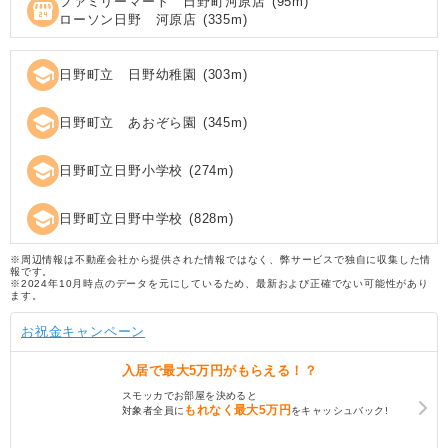
ファミリーマート 日野町河原店
(
95
m)
local_convenience_store
ローソン日野 河原店
(
335
m)
school
日野町立 日野幼稚園
(
303
m)
school
日野町立 あおぞら園
(
345
m)
school
日野町立日野小学校
(
274
m)
school
日野町立日野中学校
(
828
m)
※周辺情報は不動産会社から提供された情報ではなく、弊サービスで独自に収集した情
報です。
※2024年10月時点のデータを元にしているため、最新および正確でない可能性があり
ます。
お祝金キャンペーン
入居で
最大5万円
がもらえる！？
スモッカでお部屋を決めると
もれなく
最大5万円
対象者全員に
をキャッシュバック!