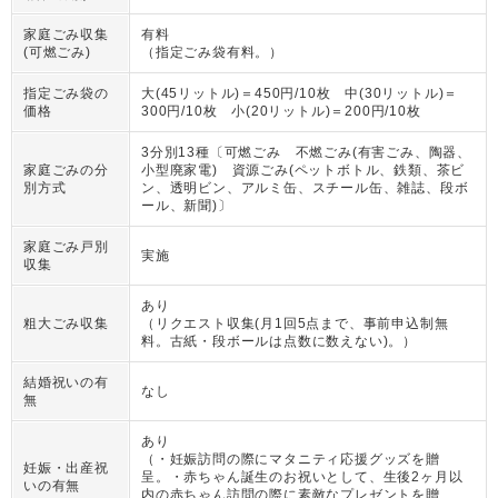
家庭ごみ収集
有料
(可燃ごみ)
（
指定ごみ袋有料。
）
指定ごみ袋の
大(45リットル)＝450円/10枚 中(30リットル)＝
価格
300円/10枚 小(20リットル)＝200円/10枚
3分別13種〔可燃ごみ 不燃ごみ(有害ごみ、陶器、
家庭ごみの分
小型廃家電) 資源ごみ(ペットボトル、鉄類、茶ビ
別方式
ン、透明ビン、アルミ缶、スチール缶、雑誌、段ボ
ール、新聞)〕
家庭ごみ戸別
実施
収集
あり
粗大ごみ収集
（
リクエスト収集(月1回5点まで、事前申込制無
料。古紙・段ボールは点数に数えない)。
）
結婚祝いの有
なし
無
あり
（
・妊娠訪問の際にマタニティ応援グッズを贈
妊娠・出産祝
呈。・赤ちゃん誕生のお祝いとして、生後2ヶ月以
いの有無
内の赤ちゃん訪問の際に素敵なプレゼントを贈