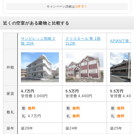
キャンペーン詳細は
コチラ！
近くの空室がある建物と比較する
サンビレッジ岡崎 2
クリスタール'華 1階
APIANT'華 1
階 2DK
2LDK
外観
4.7万円
5.5万円
5.5万円
家賃
管理費
3,000円
管理費
4,400円
管理費
4,40
敷
無料
敷
無料
敷
無料
敷礼
礼
4.7万円
礼
無料
礼
無料
築年
築26年
築24年
築25年