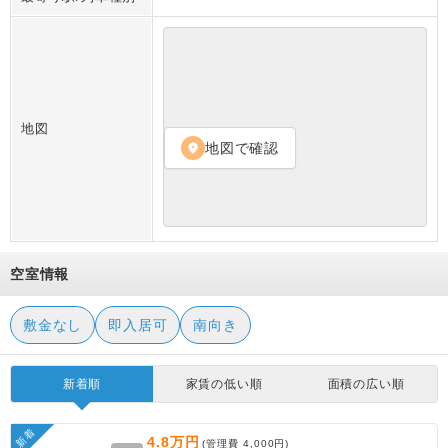
地図
地図で確認
location_on
空室情報
敷金なし
即入居可
南向き
新着順
家賃の低い順
面積の広い順
新着
4.8万円
(管理費
4,000円
)