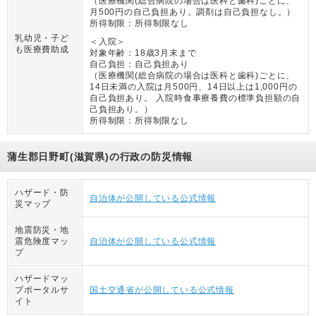
（
医療機関(総合病院の場合は医科と歯科)ごとに、
月500円の自己負担あり。調剤は自己負担なし。
）
所得制限：
所得制限なし
乳幼児・子ど
＜入院＞
も医療費助成
対象年齢：
18歳3月末まで
自己負担：
自己負担あり
（
医療機関(総合病院の場合は医科と歯科)ごとに、
14日未満の入院は月500円、14日以上は1,000円の
自己負担あり。 入院時食事療養費の標準負担額の自
己負担あり。
）
所得制限：
所得制限なし
蒲生郡日野町(滋賀県)の行政の防災情報
ハザード・防
自治体が公開している公式情報
災マップ
地震防災・地
震危険度マッ
自治体が公開している公式情報
プ
ハザードマッ
プポータルサ
国土交通省が公開している公式情報
イト