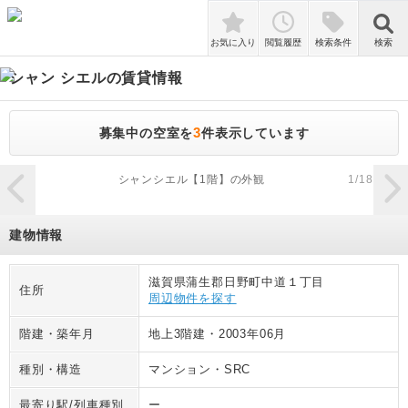
検索
お気に入り
閲覧履歴
検索条件
検索
シャン シエル
の賃貸情報
3
募集中の空室を
件表示しています
zoom_in
シャンシエル【1階】の外観
1
/
18
建物情報
滋賀県蒲生郡日野町中道１丁目
住所
周辺物件を探す
階建・築年月
地上3階建
・
2003年06月
種別・構造
マンション
・
SRC
最寄り駅/列車種別
ー