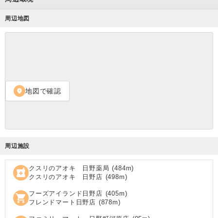
周辺地図
地図で確認
location_on
周辺施設
クスリのアオキ 日野薬局
(
484
m)
local_pharmacy
クスリのアオキ 日野店
(
498
m)
フーズアイランド日野店
(
405
m)
shopping_cart
フレンドマート日野店
(
878
m)