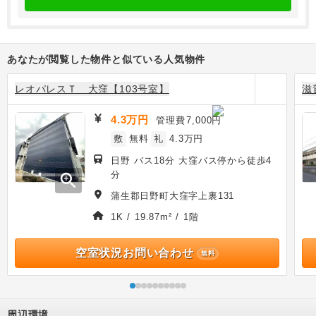
あなたが閲覧した物件と似ている人気物件
レオパレスＴ 大窪【103号室】
滋
4.3万円
管理費
7,000円
敷
無料
礼
4.3万円
日野 バス18分 大窪バス停から徒歩4
分
zoom_in
蒲生郡日野町大窪字上裏131
1K / 19.87m² / 1階
空室状況お問い合わせ
無料
周辺環境