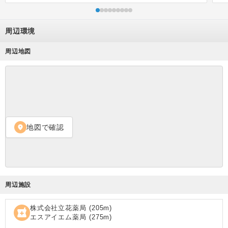
周辺環境
周辺地図
地図で確認
location_on
周辺施設
株式会社立花薬局
(
205
m)
local_pharmacy
エスアイエム薬局
(
275
m)