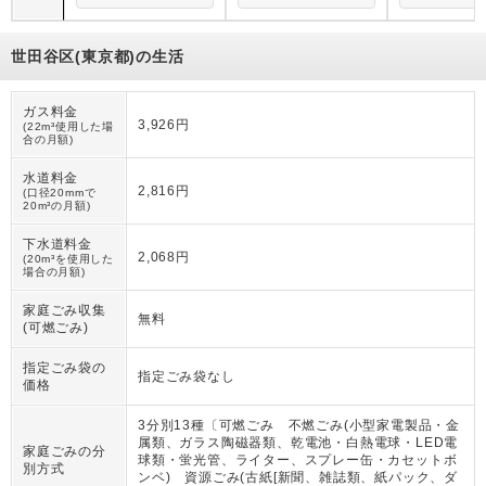
世田谷区(東京都)の生活
ガス料金
3,926円
(22m³使用した場
合の月額)
水道料金
2,816円
(口径20mmで
20m³の月額)
下水道料金
2,068円
(20m³を使用した
場合の月額)
家庭ごみ収集
無料
(可燃ごみ)
指定ごみ袋の
指定ごみ袋なし
価格
3分別13種〔可燃ごみ 不燃ごみ(小型家電製品・金
属類、ガラス陶磁器類、乾電池・白熱電球・LED電
家庭ごみの分
球類・蛍光管、ライター、スプレー缶・カセットボ
別方式
ンベ) 資源ごみ(古紙[新聞、雑誌類、紙パック、ダ