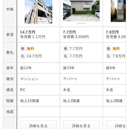
外観
14.7万円
7.7万円
7.9万円
家賃
管理費
1.1万円
管理費
3,000円
管理費
4,00
敷
無料
敷
7.7万円
敷
無料
敷礼
礼
14.7万円
礼
7.7万円
礼
7.9万円
築年
築12年
築33年
築9年
種別
マンション
アパート
アパート
構造
RC
木造
木造
階建
地上15階建
地上2階建
地上2階建
地図
詳細を見る
詳細を見る
詳細を