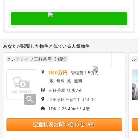
あなたが閲覧した物件と似ている人気物件
クレアテイフ三軒茶屋【4階】
ル
18.0万円
管理費
1.5万円
敷
無料
礼
無料
三軒茶屋 徒歩7分
zoom_in
世田谷区三宿1丁目14-12
1DK / 25.49m² / 4階
空室状況お問い合わせ
無料