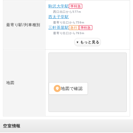
駒沢大学駅
準特急
西口出口
から
577
m
西太子堂駅
最寄り出口
から
759
m
最寄り駅/列車種別
三軒茶屋駅
急行
準特急
最寄り出口
から
793
m
もっと見る
▼
地図
地図で確認
location_on
空室情報