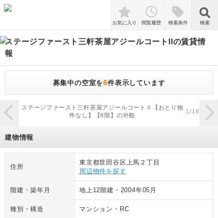
検索
お気に入り
閲覧履歴
検索条件
検索
ステージファースト三軒茶屋アジールコートII
の賃貸情
報
6
募集中の空室を
件表示しています
zoom_in
ステージファースト三軒茶屋アジールコートⅡ【おとり物
ステ
1
/
18
件なし】【6階】の外観
建物情報
東京都世田谷区上馬２丁目
住所
周辺物件を探す
階建・築年月
地上12階建
・
2004年05月
種別・構造
マンション
・
RC