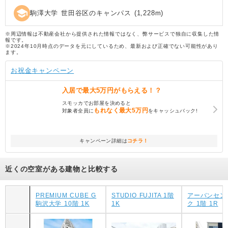
school
駒澤大学 世田谷区のキャンパス
(
1,228
m)
※周辺情報は不動産会社から提供された情報ではなく、弊サービスで独自に収集した情
報です。
※2024年10月時点のデータを元にしているため、最新および正確でない可能性があり
ます。
お祝金キャンペーン
入居で
最大5万円
がもらえる！？
スモッカでお部屋を決めると
もれなく
最大5万円
対象者全員に
をキャッシュバック!
キャンペーン詳細は
コチラ！
近くの空室がある建物と比較する
PREMIUM CUBE G
STUDIO FUJITA 1階
アーバンセン
駒沢大学 10階 1K
1K
ク 1階 1R