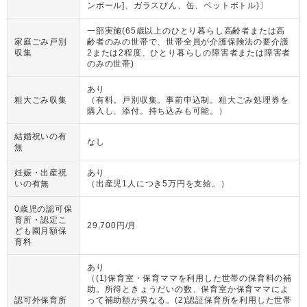
ンボール]、ガラスびん、缶、ペットボトル)〕
一部実施(65歳以上のひとり暮らし高齢者または高
家庭ごみ戸別
齢者のみの世帯で、世帯全員が介護保険法の要介護
収集
2または2程度、ひとり暮らしの障害者または障害者
のみの世帯)
あり
粗大ごみ収集
（
有料。戸別収集。事前申込制。粗大ごみ処理券を
購入し、添付。持ち込みも可能。
）
結婚祝いの有
なし
無
妊娠・出産祝
あり
いの有無
（
出産児1人につき5万円を支給。
）
0歳児の認可保
育所・認定こ
29,700円/月
ども園月額保
育料
あり
（
(1)保育室・保育ママを利用した世帯の保育料の補
助。所得ときょうだいの数、保育室か保育ママによ
認可外保育所
って補助額が異なる。(2)認証保育所を利用した世帯