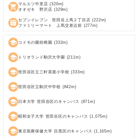
マルエツ中里店
(
320
m)
shopping_cart
オオゼキ 野沢店
(
329
m)
セブンイレブン 世田谷上馬２丁目店
(
222
m)
local_convenience_store
ファミリーマート 上馬交差点前
(
277
m)
school
コドモの園幼稚園
(
332
m)
school
トリオランド駒沢大学園
(
211
m)
school
世田谷区立三軒茶屋小学校
(
333
m)
school
世田谷区立駒沢中学校
(
842
m)
school
日本大学 世田谷区のキャンパス
(
871
m)
school
昭和女子大学 世田谷区のキャンパス
(
1,075
m)
school
東京医療保健大学 目黒区のキャンパス
(
1,165
m)