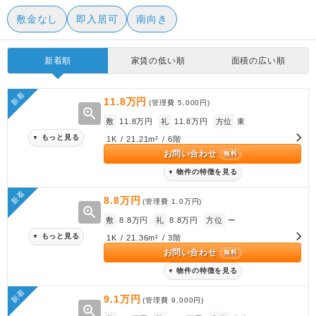
敷金なし
即入居可
南向き
新着順
家賃の低い順
面積の広い順
新着
11.8万円
(管理費
5,000円
)
zoom_in
敷
11.8万円
礼
11.8万円
方位
東
もっと見る
▼
1K / 21.21m² / 6階
お問い合わせ
無料
物件の特徴を見る
▼
新着
8.8万円
(管理費
1.0万円
)
zoom_in
敷
8.8万円
礼
8.8万円
方位
ー
もっと見る
▼
1K / 21.36m² / 3階
お問い合わせ
無料
物件の特徴を見る
▼
新着
9.1万円
(管理費
9,000円
)
zoom_in