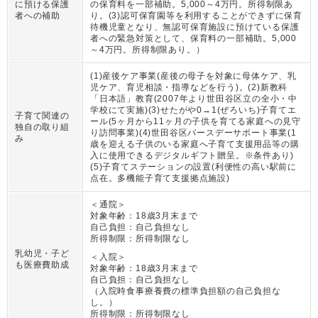
に預ける保護
の保育料を一部補助。5,000～4万円。所得制限あ
者への補助
り。(3)認可保育園等を利用することができずに保育
待機児童となり、無認可保育施設に預けている保護
者への緊急対策として、保育料の一部補助。5,000
～4万円。所得制限あり。
）
(1)産後ケア事業(産後の母子を対象に母体ケア、乳
児ケア、育児相談・指導などを行う)。(2)新教科
「日本語」教育(2007年より世田谷区立の全小・中
学校にて実施)(3)せたがや0→1(ぜろいち)子育てエ
子育て関連の
ール(5ヶ月から11ヶ月の子供を育てる家庭への見守
独自の取り組
り訪問事業)(4)世田谷区バースデーサポート事業(1
み
歳を迎える子供のいる家庭へ子育て支援用品等の購
入に使用できるデジタルギフト贈呈。※条件あり)
(5)子育てステーションの設置(利便性の高い駅前に
点在。多機能子育て支援拠点施設)
＜通院＞
対象年齢：
18歳3月末まで
自己負担：
自己負担なし
所得制限：
所得制限なし
乳幼児・子ど
＜入院＞
も医療費助成
対象年齢：
18歳3月末まで
自己負担：
自己負担なし
（
入院時食事療養費の標準負担額の自己負担な
し。
）
所得制限：
所得制限なし