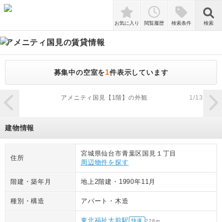
検索
お気に入り
閲覧履歴
検索条件
検索
アメニティ国見
の賃貸情報
1
募集中の空室を
件表示しています
zoom_in
アメニティ国見【1階】の外観
1
/
13
建物情報
宮城県仙台市青葉区国見１丁目
住所
周辺物件を探す
階建・築年月
地上2階建
・
1990年11月
種別・構造
アパート
・
木造
東北福祉大前駅
快速
226
m