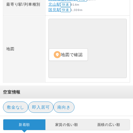
最寄り駅/列車種別
北山駅
快速
814
m
国見駅
快速
1,039
m
地図
地図で確認
location_on
空室情報
敷金なし
即入居可
南向き
新着順
家賃の低い順
面積の広い順