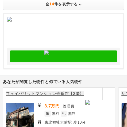
14
全
件を表示する
あなたが閲覧した物件と似ている人気物件
フェイバリットマンション壱番館【3階】
サ
3.7万円
管理費
ー
敷
無料
礼
無料
東北福祉大前駅 歩13分