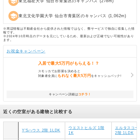
school
東北福祉大学 仙台市青葉区のキャンパス
(
278
m)
school
東北文化学園大学 仙台市青葉区のキャンパス
(
1,062
m)
※周辺情報は不動産会社から提供された情報ではなく、弊サービスで独自に収集した情
報です。
※2024年10月時点のデータを元にしているため、最新および正確でない可能性があり
ます。
お祝金キャンペーン
入居で
最大5万円
がもらえる！？
スモッカでお部屋を決めると
もれなく
最大5万円
対象者全員に
をキャッシュバック!
キャンペーン詳細は
コチラ！
近くの空室がある建物と比較する
ウエストヒルズ 1階
エルタスコー
Y'Sハウス 2階 1LDK
1K
2階 1LDK