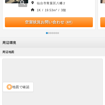
zoom_in
仙台市青葉区八幡２
1K / 19.53m² / 3階
空室状況お問い合わせ
無料
周辺環境
周辺地図
地図で確認
location_on