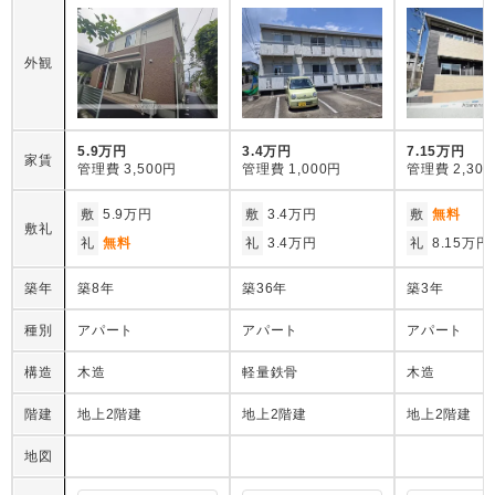
外観
5.9万円
3.4万円
7.15万円
家賃
管理費
3,500円
管理費
1,000円
管理費
2,30
敷
5.9万円
敷
3.4万円
敷
無料
敷礼
礼
無料
礼
3.4万円
礼
8.15万円
築年
築8年
築36年
築3年
種別
アパート
アパート
アパート
構造
木造
軽量鉄骨
木造
階建
地上2階建
地上2階建
地上2階建
地図