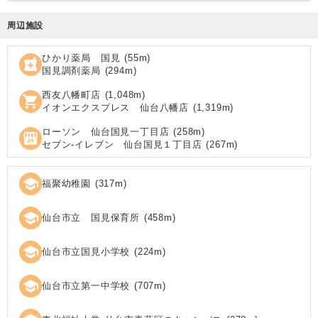
周辺施設
ひかり薬局 国見
(
55
m)
local_pharmacy
国見調剤薬局
(
294
m)
西友八幡町店
(
1,048
m)
shopping_cart
イオンエクスプレス 仙台八幡店
(
1,319
m)
ローソン 仙台国見一丁目店
(
258
m)
local_convenience_store
セブン‐イレブン 仙台国見１丁目店
(
267
m)
school
福聚幼稚園
(
317
m)
school
仙台市立 国見保育所
(
458
m)
school
仙台市立国見小学校
(
224
m)
school
仙台市立第一中学校
(
707
m)