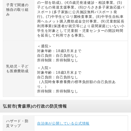
の一部を助成)。(4)5歳児発達健診・相談事業。(5)
子育て関連の
子どもの発達支援事業。(6)ひろさき多子家族応援パ
独自の取り組
スポート(多子家族に公共施設無料パスポート発
み
行)。(7)中学生ピロリ菌検査事業。(8)中学生自転車
用ヘルメット購入費助成金交付事業。(9)児童館延長
利用事業(保護者が就労等により昼間家庭にいない小
学生を対象として児童館・児童センターの開設時間
を延長して利用できる事業)。
＜通院＞
対象年齢：
18歳3月末まで
自己負担：
自己負担なし
所得制限：
所得制限なし
乳幼児・子ど
＜入院＞
も医療費助成
対象年齢：
18歳3月末まで
自己負担：
自己負担なし
（
入院時食事療養費の標準負担額の自己負担あ
り。
）
所得制限：
所得制限なし
弘前市(青森県)の行政の防災情報
ハザード・防
自治体が公開している公式情報
災マップ