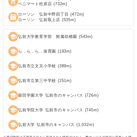
shopping_cart
ベニマート松原店
(
732
m)
ローソン 弘前中野四丁目
(
472
m)
local_convenience_store
ローソン 弘前取上店
(
535
m)
school
弘前大学教育学部 附属幼稚園
(
543
m)
school
ら．ら．ら．保育園
(
193
m)
school
弘前市立文京小学校
(
389
m)
school
弘前市立第三中学校
(
251
m)
school
柴田学園大学 弘前市のキャンパス
(
726
m)
school
弘前学院大学 弘前市のキャンパス
(
745
m)
school
弘前大学 弘前市のキャンパス
(
1,032
m)