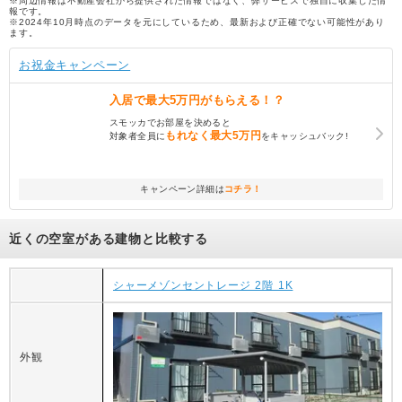
※周辺情報は不動産会社から提供された情報ではなく、弊サービスで独自に収集した情
報です。
※2024年10月時点のデータを元にしているため、最新および正確でない可能性があり
ます。
お祝金キャンペーン
入居で
最大5万円
がもらえる！？
スモッカでお部屋を決めると
もれなく
最大5万円
対象者全員に
をキャッシュバック!
キャンペーン詳細は
コチラ！
近くの空室がある建物と比較する
シャーメゾンセントレージ 2階 1K
外観