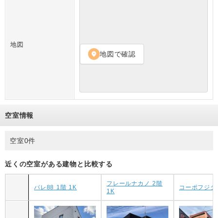
地図
地図で確認
location_on
空室情報
空室0件
近くの空室がある建物と比較する
フレールナカノ 2階
パレ88 1階 1K
コーポフジタ 
1K