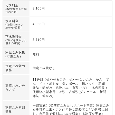
ガス料金
8,165円
(22m³使用した場
合の月額)
水道料金
4,353円
(口径20mmで
20m³の月額)
下水道料金
3,710円
(20m³を使用した
場合の月額)
家庭ごみ収集
無料
(可燃ごみ)
指定ごみ袋の
指定ごみ袋なし
価格
11分別〔燃やせるごみ 燃やせないごみ かん び
ん ペットボトル ダンボール 紙パック 新聞
家庭ごみの分
雑誌・雑がみ 危険ごみ 有害ごみ〕 拠点回収：
別方式
使用済小型家電 衣類 古紙類(ダンボール 新聞
雑誌・雑がみ)
一部実施(【弘前市ごみ出しサポート事業】家庭ごみ
家庭ごみ戸別
を集積所に出すことが困難な高齢者などの世帯に対
収集
し、自宅前で個別にごみを収集する制度を実施)