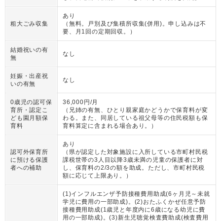
あり
粗大ごみ収集
（
無料。戸別及び集積所収集(併用)。申し込みは不
要、月1回の定期回収。
）
結婚祝いの有
なし
無
妊娠・出産祝
なし
いの有無
0歳児の認可保
36,000円/月
育所・認定こ
（
兄姉の有無、ひとり親家庭かどうかで保育料が変
ども園月額保
わる。また、同居している祖父母等の住民税額も保
育料
育料算定に含まれる場合あり。
）
あり
認可外保育所
（
県が認定した対象施設に入所している市町村民税
に預ける保護
課税世帯の3人目以降3歳未満の児童の保護者に対
者への補助
し、保育料の2/3の額を助成。ただし、市町村民税
額に応じて上限あり。
）
(1)インフルエンザ予防接種費用助成(6ヶ月児～未就
学児に費用の一部助成)。(2)おたふくかぜ任意予防
接種費用助成(1歳児と年度内に6歳になる幼児に費
用の一部助成)。(3)新生児聴覚検査費助成(検査費用