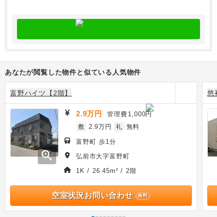
あなたが閲覧した物件と似ている人気物件
富野ハイツ【2階】
悠
2.9万円
管理費
1,000円
敷
2.9万円
礼
無料
富野町 歩1分
zoom_in
弘前市大字富野町
1K / 26.45m² / 2階
空室状況お問い合わせ
無料