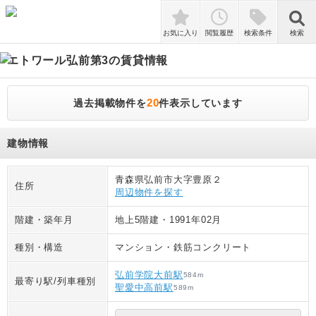
検索
お気に入り
閲覧履歴
検索条件
検索
エトワール弘前第3
の賃貸情報
20
過去掲載物件を
件表示しています
建物情報
青森県弘前市大字豊原２
住所
周辺物件を探す
階建・築年月
地上5階建
・
1991年02月
種別・構造
マンション
・
鉄筋コンクリート
弘前学院大前駅
584
m
最寄り駅/列車種別
聖愛中高前駅
589
m