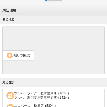
周辺環境
周辺地図
地図で確認
location_on
周辺施設
ツルハドラッグ 弘前豊原店
(
101
m)
local_pharmacy
ツルハ 調剤薬局弘前豊原店
(
142
m)
ユニバース 松原店
(
580
m)