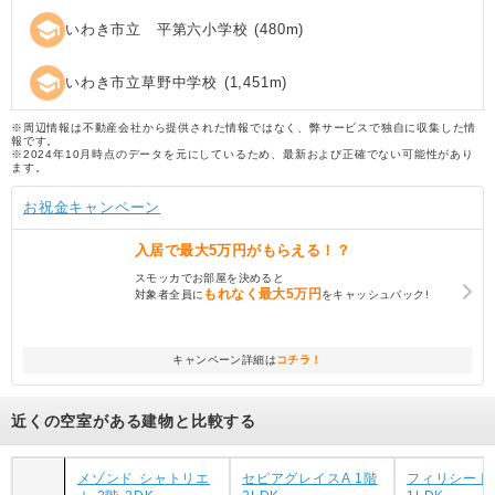
school
いわき市立 平第六小学校
(
480
m)
school
いわき市立草野中学校
(
1,451
m)
※周辺情報は不動産会社から提供された情報ではなく、弊サービスで独自に収集した情
報です。
※2024年10月時点のデータを元にしているため、最新および正確でない可能性があり
ます。
お祝金キャンペーン
入居で
最大5万円
がもらえる！？
スモッカでお部屋を決めると
もれなく
最大5万円
対象者全員に
をキャッシュバック!
キャンペーン詳細は
コチラ！
近くの空室がある建物と比較する
メゾンド シャトリエ
セピアグレイスA 1階
フィリシード 