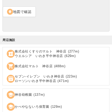
地図で確認
location_on
周辺施設
株式会社くすりのマルト 神谷店
(
277
m)
local_pharmacy
ウエルシア いわき平中神谷店
(
629
m)
shopping_cart
株式会社マルト 神谷店
(
488
m)
セブン‐イレブン いわき神谷店
(
223
m)
local_convenience_store
ローソンいわき平中神谷店
(
471
m)
school
神谷幼稚園
(
137
m)
school
かべやなないろ保育園
(
129
m)