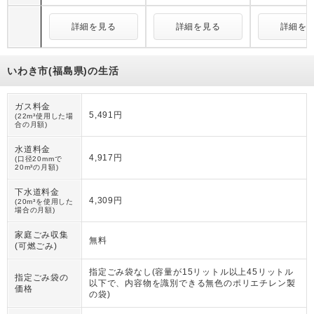
詳細を見る
詳細を見る
詳細を
いわき市(福島県)の生活
ガス料金
5,491円
(22m³使用した場
合の月額)
水道料金
4,917円
(口径20mmで
20m³の月額)
下水道料金
4,309円
(20m³を使用した
場合の月額)
家庭ごみ収集
無料
(可燃ごみ)
指定ごみ袋なし(容量が15リットル以上45リットル
指定ごみ袋の
以下で、内容物を識別できる無色のポリエチレン製
価格
の袋)