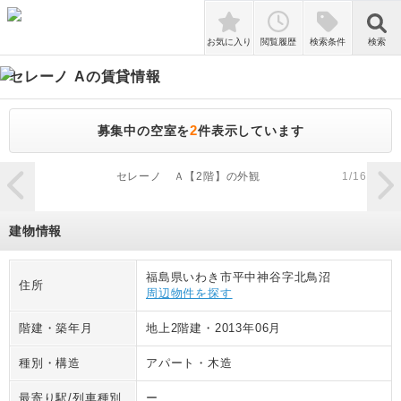
検索
お気に入り
閲覧履歴
検索条件
検索
セレーノ A
の賃貸情報
2
募集中の空室を
件表示しています
zoom_in
セレーノ Ａ【2階】の外観
1
/
16
建物情報
福島県いわき市平中神谷字北鳥沼
住所
周辺物件を探す
階建・築年月
地上2階建
・
2013年06月
種別・構造
アパート
・
木造
最寄り駅/列車種別
ー