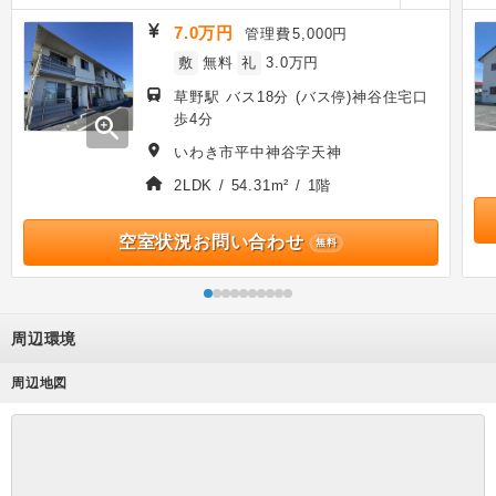
7.0万円
管理費
5,000円
敷
無料
礼
3.0万円
草野駅 バス18分 (バス停)神谷住宅口
歩4分
zoom_in
いわき市平中神谷字天神
2LDK / 54.31m² / 1階
空室状況お問い合わせ
無料
周辺環境
周辺地図