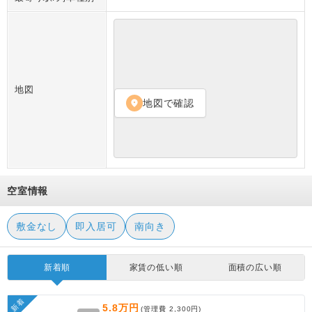
地図
地図で確認
location_on
空室情報
敷金なし
即入居可
南向き
新着順
家賃の低い順
面積の広い順
新着
5.8万円
(管理費
2,300円
)