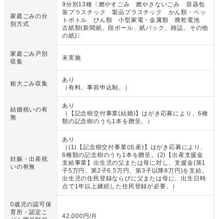
9分別13種〔燃やすごみ 燃やさないごみ 容器包
装プラスチック 製品プラスチック かん類・ペッ
家庭ごみの分
トボトル びん類 小型家電・金属類 廃乾電池
別方式
古紙類(新聞紙、段ボール、紙パック、雑誌、その他
の紙)〕
家庭ごみ戸別
未実施
収集
あり
粗大ごみ収集
（
有料。事前申込制。
）
あり
結婚祝いの有
（
【記念樹交付事業(結婚)】はがき応募により、6種
無
類の記念樹のうち1本を贈呈。
）
あり
（
(1)【記念樹交付事業(出産)】はがき応募により、
6種類の記念樹のうち1本を贈呈。(2)【出産支援金
妊娠・出産祝
支給事業】出生児の父または母に対し、支援金(第1
いの有無
子5万円、第2子6.5万円、第3子以降8万円)を支給。
出生児の住民登録ならびに父または母に、出生日時
点で1年以上継続した住民登録が必要。
）
0歳児の認可保
育所・認定こ
42,000円/月