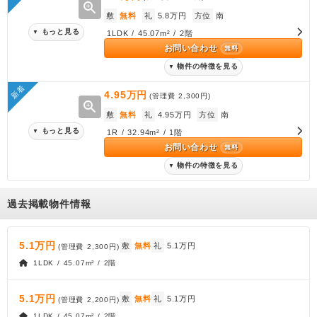
zoom_in
敷
無料
礼
5.8万円
方位
南
もっと見る
▼
1LDK / 45.07m² / 2階
お問い合わせ
無料
物件の特徴を見る
▼
新着
4.95万円
(管理費
2,300円
)
zoom_in
敷
無料
礼
4.95万円
方位
南
もっと見る
▼
1R / 32.94m² / 1階
お問い合わせ
無料
物件の特徴を見る
▼
過去掲載物件情報
5.1万円
敷
無料
礼
5.1万円
(管理費
2,300円
)
1LDK / 45.07m² / 2階
5.1万円
敷
無料
礼
5.1万円
(管理費
2,200円
)
1LDK / 45.07m² / 2階