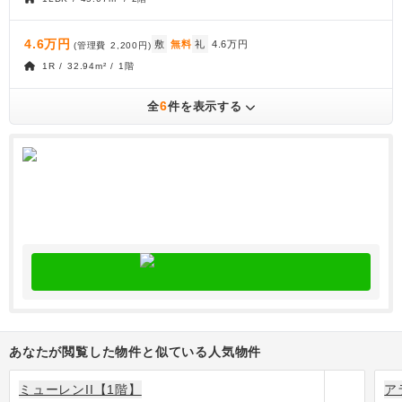
4.6万円
敷
無料
礼
4.6万円
(管理費
2,200円
)
1R / 32.94m² / 1階
6
全
件を表示する
あなたが閲覧した物件と似ている人気物件
ミューレンII【1階】
ア