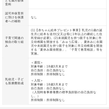
ども園月額保
育料
認可外保育所
に預ける保護
なし
者への補助
(1)【赤ちゃん絵本プレゼント事業】乳児の1歳の誕
生月に絵本を送付(父又は母に1年以上の継続した住
子育て関連の
民登録が必要)。(2)未就園児を持つ親子を対象に市
独自の取り組
立幼稚園を開放する「みゅう広場」、夏休みに在園
み
児や未就園児を持つ親子を対象に市立幼稚園を開放
する「夏休み園舎開放」、「子育て教育相談」等を
実施。
＜通院＞
対象年齢：
18歳3月末まで
自己負担：
自己負担なし
所得制限：
所得制限なし
乳幼児・子ど
＜入院＞
も医療費助成
対象年齢：
18歳3月末まで
自己負担：
自己負担なし
（
入院時食事療養費の標準負担額の自己負担な
し。
）
所得制限：
所得制限なし