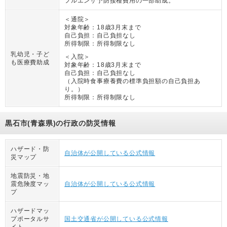
フルエンザ予防接種費用の一部助成。
＜通院＞
対象年齢：
18歳3月末まで
自己負担：
自己負担なし
所得制限：
所得制限なし
乳幼児・子ど
＜入院＞
も医療費助成
対象年齢：
18歳3月末まで
自己負担：
自己負担なし
（
入院時食事療養費の標準負担額の自己負担あ
り。
）
所得制限：
所得制限なし
黒石市(青森県)の行政の防災情報
ハザード・防
自治体が公開している公式情報
災マップ
地震防災・地
震危険度マッ
自治体が公開している公式情報
プ
ハザードマッ
プポータルサ
国土交通省が公開している公式情報
イト