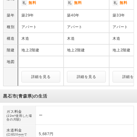
礼
無料
礼
無料
礼
無料
築年
築29年
築40年
築33年
種別
アパート
アパート
アパート
構造
木造
木造
木造
階建
地上2階建
地上2階建
地上2階建
地図
詳細を見る
詳細を見る
詳細を
黒石市(青森県)の生活
ガス料金
ー
(22m³使用した場
合の月額)
水道料金
5,687円
(口径20mmで