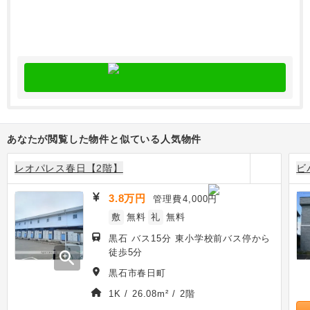
あなたが閲覧した物件と似ている人気物件
レオパレス春日【2階】
ビ
3.8万円
管理費
4,000円
敷
無料
礼
無料
黒石 バス15分 東小学校前バス停から
徒歩5分
zoom_in
黒石市春日町
1K / 26.08m² / 2階