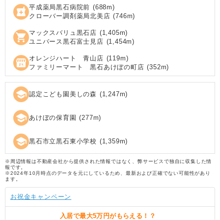
平成薬局黒石病院前
(
688
m)
local_pharmacy
クローバー調剤薬局北美店
(
746
m)
マックスバリュ黒石店
(
1,405
m)
shopping_cart
ユニバース黒石富士見店
(
1,454
m)
オレンジハート 青山店
(
119
m)
local_convenience_store
ファミリーマート 黒石あけぼの町店
(
352
m)
school
認定こども園美しの森
(
1,247
m)
school
あけぼの保育園
(
277
m)
school
黒石市立黒石東小学校
(
1,359
m)
※周辺情報は不動産会社から提供された情報ではなく、弊サービスで独自に収集した情
報です。
※2024年10月時点のデータを元にしているため、最新および正確でない可能性があり
ます。
お祝金キャンペーン
入居で
最大5万円
がもらえる！？