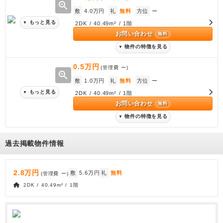
zoom_in
敷
4.0万円
礼
無料
方位
ー
もっと見る
▼
2DK / 40.49m² / 1階
お問い合わせ
無料
物件の特徴を見る
▼
0.5万円
(管理費
ー
)
zoom_in
敷
1.0万円
礼
無料
方位
ー
もっと見る
▼
2DK / 40.49m² / 1階
お問い合わせ
無料
物件の特徴を見る
▼
過去掲載物件情報
2.8万円
敷
5.6万円
礼
無料
(管理費
ー
)
2DK / 40.49m² / 1階