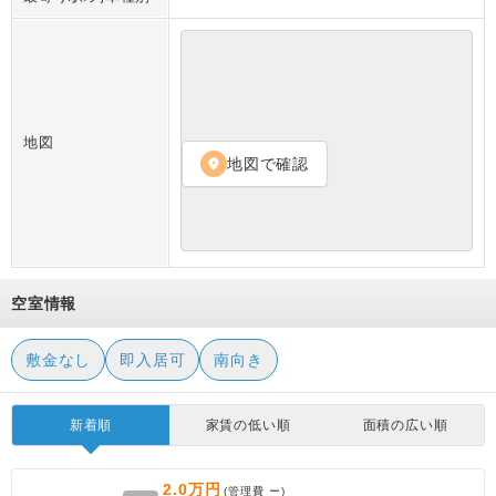
地図
地図で確認
location_on
空室情報
敷金なし
即入居可
南向き
新着順
家賃の低い順
面積の広い順
2.0万円
(管理費
ー
)