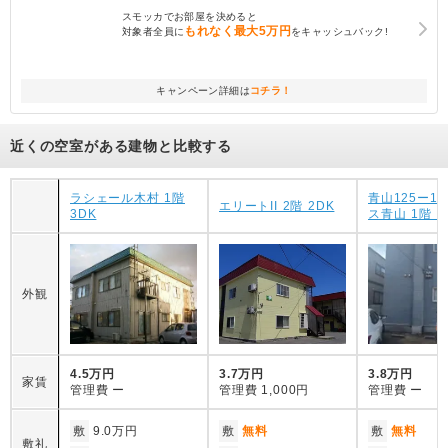
スモッカでお部屋を決めると
もれなく
最大5万円
対象者全員に
をキャッシュバック!
キャンペーン詳細は
コチラ！
近くの空室がある建物と比較する
ラシェール木村 1階
青山125ー1
エリートII 2階 2DK
3DK
ス青山 1階 2
外観
4.5万円
3.7万円
3.8万円
家賃
管理費
ー
管理費
1,000円
管理費
ー
敷
9.0万円
敷
無料
敷
無料
敷礼