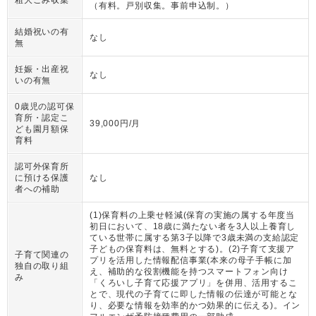
（
有料。戸別収集。事前申込制。
）
結婚祝いの有
なし
無
妊娠・出産祝
なし
いの有無
0歳児の認可保
育所・認定こ
39,000円/月
ども園月額保
育料
認可外保育所
に預ける保護
なし
者への補助
(1)保育料の上乗せ軽減(保育の実施の属する年度当
初日において、18歳に満たない者を3人以上養育し
ている世帯に属する第3子以降で3歳未満の支給認定
子どもの保育料は、無料とする)。(2)子育て支援ア
子育て関連の
プリを活用した情報配信事業(本来の母子手帳に加
独自の取り組
え、補助的な役割機能を持つスマートフォン向け
み
「くろいし子育て応援アプリ」を併用、活用するこ
とで、現代の子育てに即した情報の伝達が可能とな
り、必要な情報を効率的かつ効果的に伝える)。イン