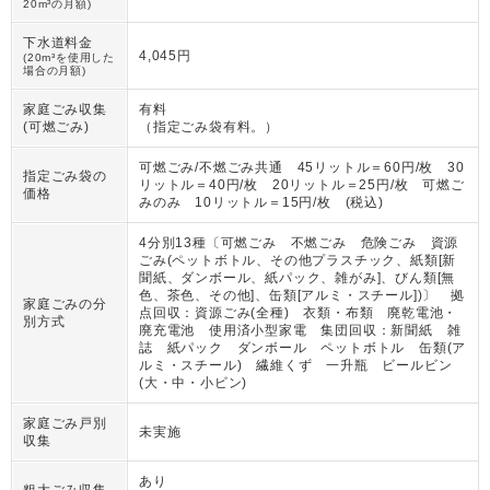
20m³の月額)
下水道料金
4,045円
(20m³を使用した
場合の月額)
家庭ごみ収集
有料
(可燃ごみ)
（
指定ごみ袋有料。
）
可燃ごみ/不燃ごみ共通 45リットル＝60円/枚 30
指定ごみ袋の
リットル＝40円/枚 20リットル＝25円/枚 可燃ご
価格
みのみ 10リットル＝15円/枚 (税込)
4分別13種〔可燃ごみ 不燃ごみ 危険ごみ 資源
ごみ(ペットボトル、その他プラスチック、紙類[新
聞紙、ダンボール、紙パック、雑がみ]、びん類[無
色、茶色、その他]、缶類[アルミ・スチール])〕 拠
家庭ごみの分
点回収：資源ごみ(全種) 衣類・布類 廃乾電池・
別方式
廃充電池 使用済小型家電 集団回収：新聞紙 雑
誌 紙パック ダンボール ペットボトル 缶類(ア
ルミ・スチール) 繊維くず 一升瓶 ビールビン
(大・中・小ビン)
家庭ごみ戸別
未実施
収集
あり
粗大ごみ収集