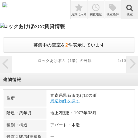
検索
お気に入り
閲覧履歴
検索条件
検索
ロックあけぼの
の賃貸情報
2
募集中の空室を
件表示しています
zoom_in
ロックあけぼの【1階】の外観
1
/
10
建物情報
青森県黒石市あけぼの町
住所
周辺物件を探す
階建・築年月
地上2階建
・
1977年08月
種別・構造
アパート
・
木造
最寄り駅/列車種別
ー