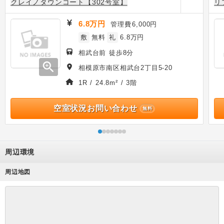
クレイノタウンコート【302号室】
リ
6.8万円
管理費
6,000円
敷
無料
礼
6.8万円
相武台前 徒歩8分
zoom_in
相模原市南区相武台2丁目5-20
1R / 24.8m² / 3階
空室状況お問い合わせ
無料
周辺環境
周辺地図