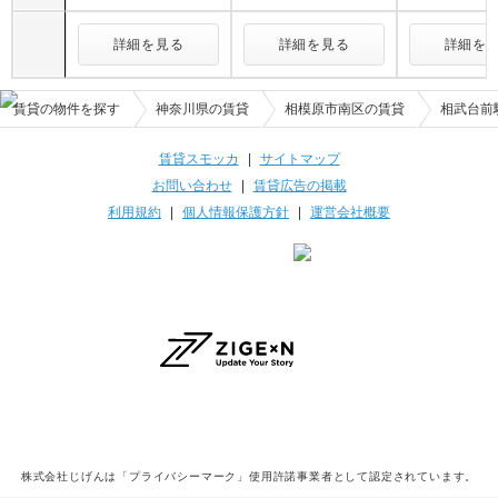
詳細を見る
詳細を見る
詳細を
賃貸の物件を探す
神奈川県の賃貸
相模原市南区の賃貸
相武台前
賃貸スモッカ
|
サイトマップ
お問い合わせ
|
賃貸広告の掲載
利用規約
|
個人情報保護方針
|
運営会社概要
株式会社じげんは「プライバシーマーク」使用許諾事業者として認定されています。