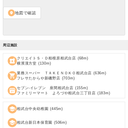
地図で確認
location_on
周辺施設
クリエイトＳ・Ｄ相模原相武台店
(
68
m)
local_pharmacy
横濱漢方堂
(
130
m)
業務スーパー ＴＡＫＥＮＯＫＯ相武台店
(
636
m)
shopping_cart
フレサたからや新磯野店
(
703
m)
セブン‐イレブン 座間相武台店
(
155
m)
local_convenience_store
ファミリーマート よろづや相武台三丁目店
(
183
m)
school
相武台中央幼稚園
(
445
m)
school
相武台新日本保育園
(
506
m)