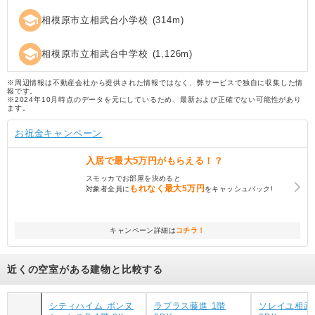
school
相模原市立相武台小学校
(
314
m)
school
相模原市立相武台中学校
(
1,126
m)
※周辺情報は不動産会社から提供された情報ではなく、弊サービスで独自に収集した情
報です。
※2024年10月時点のデータを元にしているため、最新および正確でない可能性があり
ます。
お祝金キャンペーン
入居で
最大5万円
がもらえる！？
スモッカでお部屋を決めると
もれなく
最大5万円
対象者全員に
をキャッシュバック!
キャンペーン詳細は
コチラ！
近くの空室がある建物と比較する
シティハイム ボンヌ
ラプラス藤進 1階
ソレイユ相武