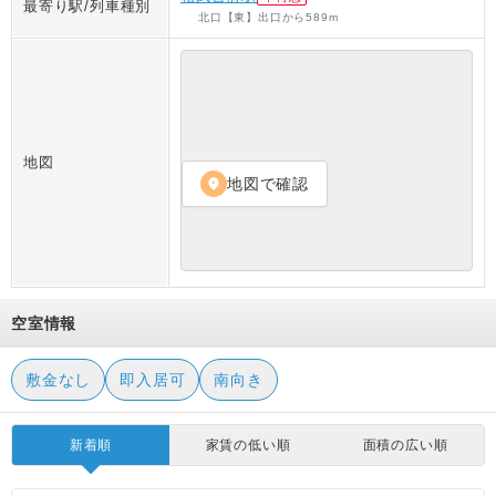
最寄り駅/列車種別
北口【東】出口
から
589
m
地図
地図で確認
location_on
空室情報
敷金なし
即入居可
南向き
新着順
家賃の低い順
面積の広い順