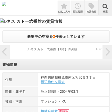
検索
お気に入り
閲覧履歴
検索条件
検索
ルネス カトー弐番館
の賃貸情報
2
募集中の空室を
件表示しています
zoom_in
ルネスカトー弐番館【1階】の外観
1
/
20
建物情報
神奈川県相模原市南区相武台３丁目
住所
周辺物件を探す
階建・築年月
地上3階建
・
2004年03月
種別・構造
マンション
・
RC
相武台前駅
準特急