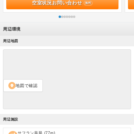
空室状況お問い合わせ
無料
周辺環境
周辺地図
地図で確認
location_on
周辺施設
サフラン薬局
(
77
m)