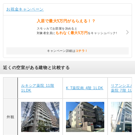
お祝金キャンペーン
入居で
最大5万円
がもらえる！？
スモッカでお部屋を決めると
もれなく
最大5万円
対象者全員に
をキャッシュバック!
キャンペーン詳細は
コチラ！
近くの空室がある建物と比較する
ルキシア薬院 11階
リアンシエル
K T薬院南 4階 1LDK
1LDK
薬院 7階 1L
外観