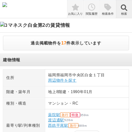
検索
お気に入り
閲覧履歴
検索条件
検索
ロマネスク白金第2
の賃貸情報
17
過去掲載物件を
件表示しています
建物情報
福岡県福岡市中央区白金１丁目
住所
周辺物件を探す
階建・築年月
地上8階建
・
1990年01月
種別・構造
マンション
・
RC
薬院駅
急行
特急
359
m
渡辺通駅
526
m
最寄り駅/列車種別
西鉄平尾駅
急行
689
m