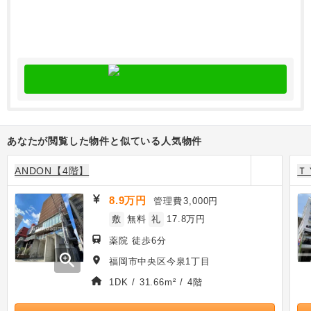
あなたが閲覧した物件と似ている人気物件
ANDON【4階】
Ｔ
8.9万円
管理費
3,000円
敷
無料
礼
17.8万円
薬院 徒歩6分
zoom_in
福岡市中央区今泉1丁目
1DK / 31.66m² / 4階