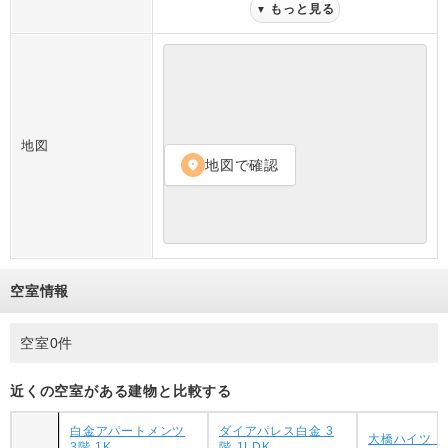
もっと見る
▼
地図
地図で確認
location_on
空室情報
空室0件
近くの空室がある建物と比較する
白金アパートメンツ
ダイアパレス白金 3
大橋ハイツ 4
3階 1K
階 1LDK