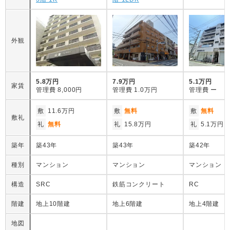
外観
5.8万円
7.9万円
5.1万円
家賃
管理費
8,000円
管理費
1.0万円
管理費
ー
敷
11.6万円
敷
無料
敷
無料
敷礼
礼
無料
礼
15.8万円
礼
5.1万円
築年
築43年
築43年
築42年
種別
マンション
マンション
マンション
構造
SRC
鉄筋コンクリート
RC
階建
地上10階建
地上6階建
地上4階建
地図