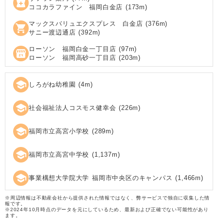
local_pharmacy
ココカラファイン 福岡白金店
(
173
m)
マックスバリュエクスプレス 白金店
(
376
m)
shopping_cart
サニー渡辺通店
(
392
m)
ローソン 福岡白金一丁目店
(
97
m)
local_convenience_store
ローソン 福岡高砂一丁目店
(
203
m)
school
しろがね幼稚園
(
4
m)
school
社会福祉法人コスモス健幸会
(
226
m)
school
福岡市立高宮小学校
(
289
m)
school
福岡市立高宮中学校
(
1,137
m)
school
事業構想大学院大学 福岡市中央区のキャンパス
(
1,466
m)
※周辺情報は不動産会社から提供された情報ではなく、弊サービスで独自に収集した情
報です。
※2024年10月時点のデータを元にしているため、最新および正確でない可能性があり
ます。