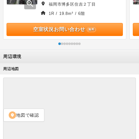
zoom_in
福岡市博多区住吉２丁目
1R / 19.8m² / 6階
空室状況お問い合わせ
無料
周辺環境
周辺地図
地図で確認
location_on