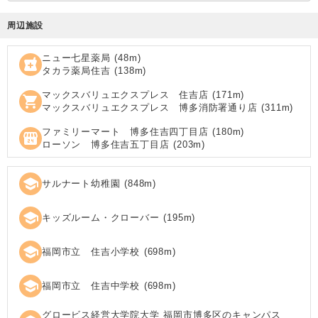
周辺施設
ニュー七星薬局
(
48
m)
local_pharmacy
タカラ薬局住吉
(
138
m)
マックスバリュエクスプレス 住吉店
(
171
m)
shopping_cart
マックスバリュエクスプレス 博多消防署通り店
(
311
m)
ファミリーマート 博多住吉四丁目店
(
180
m)
local_convenience_store
ローソン 博多住吉五丁目店
(
203
m)
school
サルナート幼稚園
(
848
m)
school
キッズルーム・クローバー
(
195
m)
school
福岡市立 住吉小学校
(
698
m)
school
福岡市立 住吉中学校
(
698
m)
グロービス経営大学院大学 福岡市博多区のキャンパス