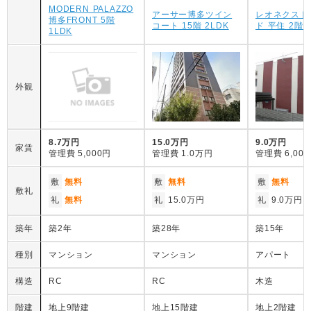
MODERN PALAZZO
アーサー博多ツイン
レオネクスト
博多FRONT 5階
コート 15階 2LDK
ド 平住 2階 
1LDK
外観
8.7万円
15.0万円
9.0万円
家賃
管理費
5,000円
管理費
1.0万円
管理費
6,00
敷
無料
敷
無料
敷
無料
敷礼
礼
無料
礼
15.0万円
礼
9.0万円
築年
築2年
築28年
築15年
種別
マンション
マンション
アパート
構造
RC
RC
木造
階建
地上9階建
地上15階建
地上2階建