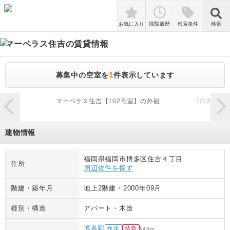
検索
お気に入り
閲覧履歴
検索条件
検索
マーベラス住吉
の賃貸情報
1
募集中の空室を
件表示しています
zoom_in
マーベラス住吉【102号室】の外観
1
/
13
建物情報
福岡県福岡市博多区住吉４丁目
住所
周辺物件を探す
階建・築年月
地上2階建
・
2000年09月
種別・構造
アパート
・
木造
博多駅
快速
特急
946
m