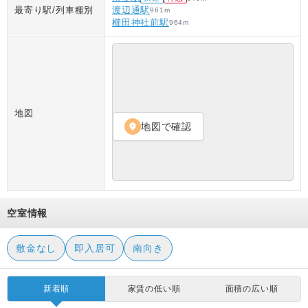
最寄り駅/列車種別
渡辺通駅
961
m
櫛田神社前駅
964
m
地図
地図で確認
location_on
空室情報
敷金なし
即入居可
南向き
新着順
家賃の低い順
面積の広い順