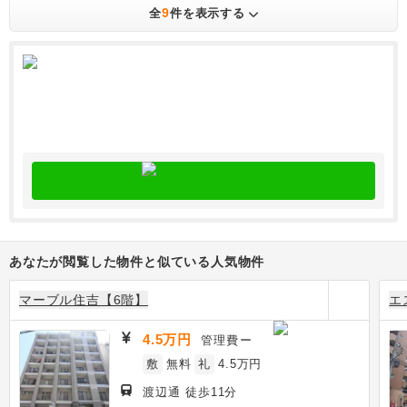
9
全
件を表示する
あなたが閲覧した物件と似ている人気物件
マーブル住吉【6階】
エ
4.5万円
管理費
ー
敷
無料
礼
4.5万円
渡辺通 徒歩11分