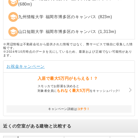
school
(
680
m)
school
九州情報大学 福岡市博多区のキャンパス
(
823
m)
school
山口短期大学 福岡市博多区のキャンパス
(
1,313
m)
※周辺情報は不動産会社から提供された情報ではなく、弊サービスで独自に収集した情
報です。
※2024年10月時点のデータを元にしているため、最新および正確でない可能性があり
ます。
お祝金キャンペーン
入居で
最大5万円
がもらえる！？
スモッカでお部屋を決めると
もれなく
最大5万円
対象者全員に
をキャッシュバック!
キャンペーン詳細は
コチラ！
近くの空室がある建物と比較する