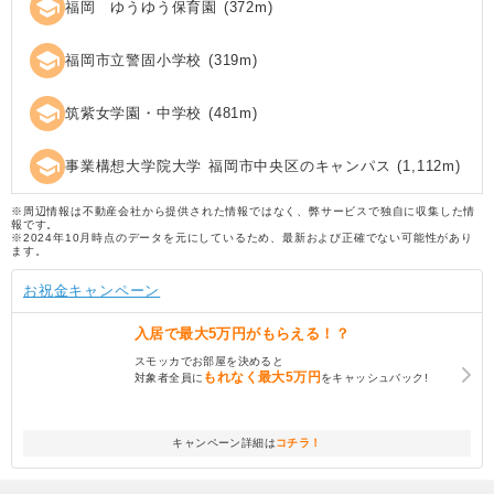
school
福岡 ゆうゆう保育園
(
372
m)
school
福岡市立警固小学校
(
319
m)
school
筑紫女学園・中学校
(
481
m)
school
事業構想大学院大学 福岡市中央区のキャンパス
(
1,112
m)
※周辺情報は不動産会社から提供された情報ではなく、弊サービスで独自に収集した情
報です。
※2024年10月時点のデータを元にしているため、最新および正確でない可能性があり
ます。
お祝金キャンペーン
入居で
最大5万円
がもらえる！？
スモッカでお部屋を決めると
もれなく
最大5万円
対象者全員に
をキャッシュバック!
キャンペーン詳細は
コチラ！