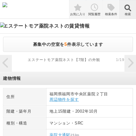
検索
お気に入り
閲覧履歴
検索条件
検索
エステートモア薬院ネスト
の賃貸情報
5
募集中の空室を
件表示しています
zoom_in
エステートモア薬院ネスト【7階】の外観
1
/
19
建物情報
福岡県福岡市中央区薬院２丁目
住所
周辺物件を探す
階建・築年月
地上15階建
・
2002年10月
種別・構造
マンション
・
SRC
薬院大通駅
253
m