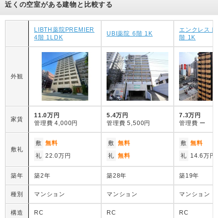
近くの空室がある建物と比較する
LIBTH薬院PREMIER
エンクレスト
UBI薬院 6階 1K
4階 1LDK
階 1K
外観
11.0万円
5.4万円
7.3万円
家賃
管理費
4,000円
管理費
5,500円
管理費
ー
敷
無料
敷
無料
敷
無料
敷礼
礼
22.0万円
礼
無料
礼
14.6万円
築年
築2年
築28年
築19年
種別
マンション
マンション
マンション
構造
RC
RC
RC