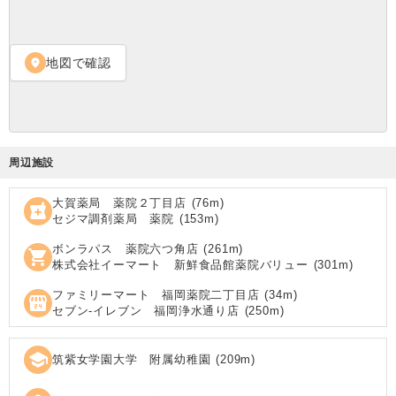
地図で確認
location_on
周辺施設
大賀薬局 薬院２丁目店
(
76
m)
local_pharmacy
セジマ調剤薬局 薬院
(
153
m)
ボンラパス 薬院六つ角店
(
261
m)
shopping_cart
株式会社イーマート 新鮮食品館薬院バリュー
(
301
m)
ファミリーマート 福岡薬院二丁目店
(
34
m)
local_convenience_store
セブン‐イレブン 福岡浄水通り店
(
250
m)
school
筑紫女学園大学 附属幼稚園
(
209
m)