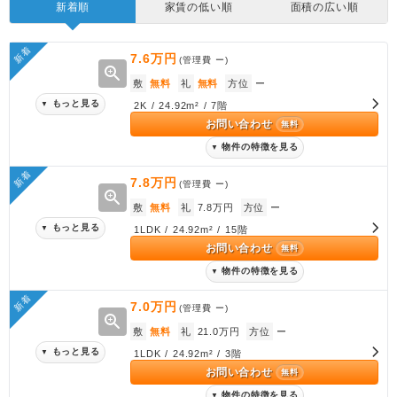
新着順
家賃の低い順
面積の広い順
新着
7.6万円
(管理費
ー
)
zoom_in
敷
無料
礼
無料
方位
ー
もっと見る
▼
2K / 24.92m² / 7階
お問い合わせ
無料
物件の特徴を見る
▼
新着
7.8万円
(管理費
ー
)
zoom_in
敷
無料
礼
7.8万円
方位
ー
もっと見る
▼
1LDK / 24.92m² / 15階
お問い合わせ
無料
物件の特徴を見る
▼
新着
7.0万円
(管理費
ー
)
zoom_in
敷
無料
礼
21.0万円
方位
ー
もっと見る
▼
1LDK / 24.92m² / 3階
お問い合わせ
無料
物件の特徴を見る
▼