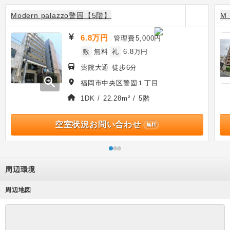
Modern palazzo警固【5階】
Ｍ
6.8万円
管理費
5,000円
敷
無料
礼
6.8万円
薬院大通 徒歩6分
zoom_in
福岡市中央区警固１丁目
1DK / 22.28m² / 5階
空室状況お問い合わせ
無料
周辺環境
周辺地図