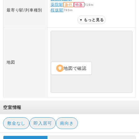
薬院駅
急行
特急
719
m
最寄り駅/列車種別
桜坂駅
793
m
もっと見る
▼
地図
地図で確認
location_on
空室情報
敷金なし
即入居可
南向き