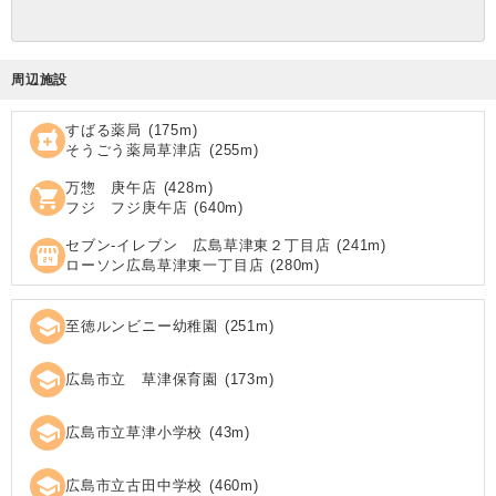
周辺施設
すばる薬局
(
175
m)
local_pharmacy
そうごう薬局草津店
(
255
m)
万惣 庚午店
(
428
m)
shopping_cart
フジ フジ庚午店
(
640
m)
セブン‐イレブン 広島草津東２丁目店
(
241
m)
local_convenience_store
ローソン広島草津東一丁目店
(
280
m)
school
至徳ルンビニー幼稚園
(
251
m)
school
広島市立 草津保育園
(
173
m)
school
広島市立草津小学校
(
43
m)
school
広島市立古田中学校
(
460
m)