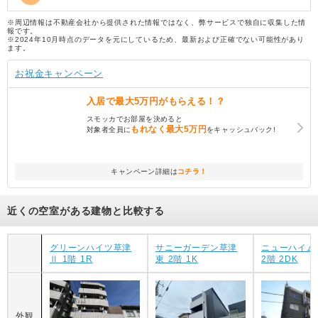
※周辺情報は不動産会社から提供された情報ではなく、弊サービスで独自に収集した情
報です。
※2024年10月時点のデータを元にしているため、最新および正確でない可能性があり
ます。
お祝金キャンペーン
入居で
最大5万円
がもらえる！？
スモッカでお部屋を決めると
もれなく
最大5万円
対象者全員に
をキャッシュバック!
キャンペーン詳細は
コチラ！
近くの空室がある建物と比較する
グリーンハイツ草津
サニーガーデン草津
ニューハイム
Ⅱ 1階 1R
東 2階 1K
2階 2DK
外観