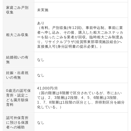
家庭ごみ戸別
未実施
収集
あり
（
有料。戸別収集(年12回)。事前申込制。事前に業
者へ申し込み、その後、購入した粗大ごみステッカ
粗大ごみ収集
ーを貼ったごみを業者が回収。臨時粗大ごみ制度あ
り。リサイクルプラザ(佐賀県東部環境施設組合)へ
直接搬入可(身分証明書の提示必要)。
）
結婚祝いの有
なし
無
妊娠・出産祝
なし
いの有無
41,000円/月
0歳児の認可保
（
国の階層は8階層で区分されているが、市におい
育所・認定こ
ては、2、3階層は2段階、4、5、6階層は3段階、
ども園月額保
1、7、8階層は1段階の区分とし、所得割区分を細分
育料
化している。
）
認可外保育所
に預ける保護
なし
者への補助