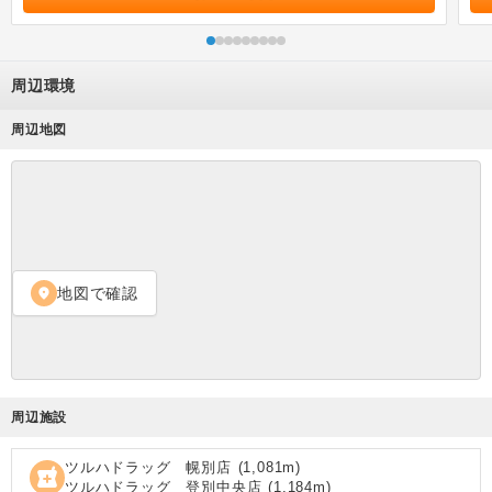
周辺環境
周辺地図
地図で確認
location_on
周辺施設
ツルハドラッグ 幌別店
(
1,081
m)
local_pharmacy
ツルハドラッグ 登別中央店
(
1,184
m)