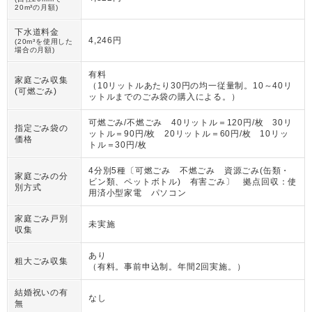
20m³の月額)
下水道料金
4,246円
(20m³を使用した
場合の月額)
有料
家庭ごみ収集
（
10リットルあたり30円の均一従量制。10～40リ
(可燃ごみ)
ットルまでのごみ袋の購入による。
）
可燃ごみ/不燃ごみ 40リットル＝120円/枚 30リ
指定ごみ袋の
ットル＝90円/枚 20リットル＝60円/枚 10リッ
価格
トル＝30円/枚
4分別5種〔可燃ごみ 不燃ごみ 資源ごみ(缶類・
家庭ごみの分
ビン類、ペットボトル) 有害ごみ〕 拠点回収：使
別方式
用済小型家電 パソコン
家庭ごみ戸別
未実施
収集
あり
粗大ごみ収集
（
有料。事前申込制。年間2回実施。
）
結婚祝いの有
なし
無