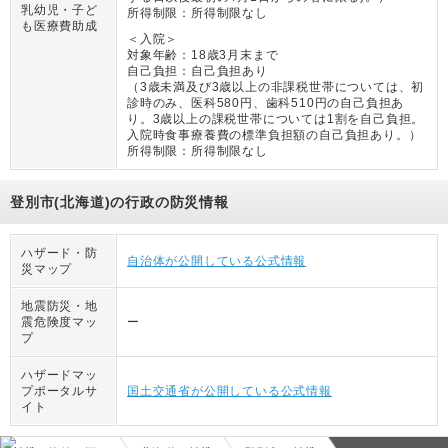
乳幼児・子ど
所得制限：
所得制限なし
も医療費助成
＜入院＞
対象年齢：
18歳3月末まで
自己負担：
自己負担あり
（
3歳未満及び3歳以上の非課税世帯については、初
診時のみ、医科580円、歯科510円の自己負担あ
り。3歳以上の課税世帯については1割を自己負担。
入院時食事療養費の標準負担額の自己負担あり。
）
所得制限：
所得制限なし
登別市(北海道)の行政の防災情報
ハザード・防
自治体が公開している公式情報
災マップ
地震防災・地
震危険度マッ
ー
プ
ハザードマッ
プポータルサ
国土交通省が公開している公式情報
イト