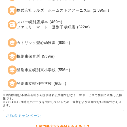
shopping_cart
株式会社ラルズ ホームストアアーニス店
(
1,395
m)
スパー幌別店岸本
(
469
m)
local_convenience_store
ファミリーマート 登別千歳町店
(
522
m)
school
カトリック聖心幼稚園
(
909
m)
school
幌別東保育所
(
539
m)
school
登別市立幌別東小学校
(
556
m)
school
登別市立幌別中学校
(
605
m)
※周辺情報は不動産会社から提供された情報ではなく、弊サービスで独自に収集した情
報です。
※2024年10月時点のデータを元にしているため、最新および正確でない可能性があり
ます。
お祝金キャンペーン
入居で
最大5万円
がもらえる！？