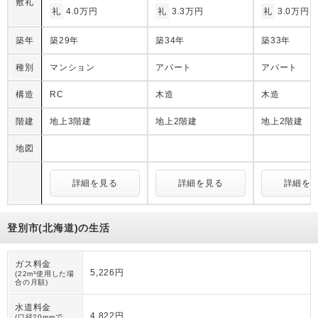
敷礼
礼
4.0万円
礼
3.3万円
礼
3.0万円
築年
築29年
築34年
築33年
種別
マンション
アパート
アパート
構造
RC
木造
木造
階建
地上3階建
地上2階建
地上2階建
地図
詳細を見る
詳細を見る
詳細を
登別市(北海道)の生活
ガス料金
5,226円
(22m³使用した場
合の月額)
水道料金
4,822円
(口径20mmで