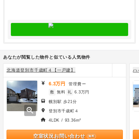
あなたが閲覧した物件と似ている人気物件
北海道登別市千歳町４【一戸建】
ハ
6.3万円
管理費
ー
敷
無料
礼
6.3万円
幌別駅 歩21分
zoom_in
登別市千歳町４
4LDK / 93.36m²
空室状況お問い合わせ
無料