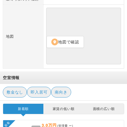
地図
地図で確認
location_on
空室情報
敷金なし
即入居可
南向き
新着順
家賃の低い順
面積の広い順
新着
3.0万円
(管理費
ー
)