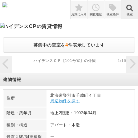
検索
お気に入り
閲覧履歴
検索条件
検索
ハイデンスCP
の賃貸情報
4
募集中の空室を
件表示しています
zoom_in
ハイデンスＣＰ【101号室】の外観
1
/
16
建物情報
北海道登別市千歳町４丁目
住所
周辺物件を探す
階建・築年月
地上2階建
・
1992年04月
種別・構造
アパート
・
木造
最寄り駅/列車種別
ー