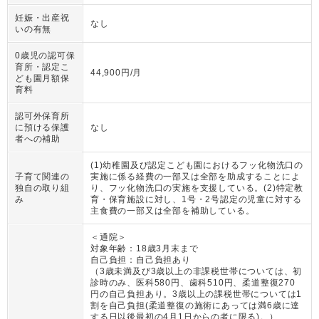
妊娠・出産祝
なし
いの有無
0歳児の認可保
育所・認定こ
44,900円/月
ども園月額保
育料
認可外保育所
に預ける保護
なし
者への補助
(1)幼稚園及び認定こども園におけるフッ化物洗口の
子育て関連の
実施に係る経費の一部又は全部を助成することによ
独自の取り組
り、フッ化物洗口の実施を支援している。(2)特定教
み
育・保育施設に対し、1号・2号認定の児童に対する
主食費の一部又は全部を補助している。
＜通院＞
対象年齢：
18歳3月末まで
自己負担：
自己負担あり
（
3歳未満及び3歳以上の非課税世帯については、初
診時のみ、医科580円、歯科510円、柔道整復270
円の自己負担あり。3歳以上の課税世帯については1
割を自己負担(柔道整復の施術にあっては満6歳に達
する日以後最初の4月1日からの者に限る)。
）