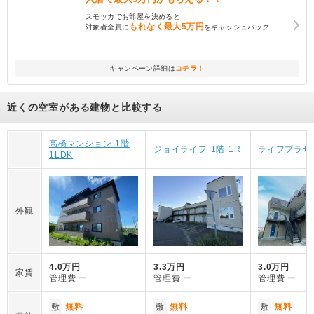
スモッカでお部屋を決めると
もれなく
最大5万円
対象者全員に
をキャッシュバック!
キャンペーン詳細は
コチラ！
近くの空室がある建物と比較する
高橋マンション 1階
ジョイライフ 1階 1R
ライフプラザ 
1LDK
外観
4.0万円
3.3万円
3.0万円
家賃
管理費
ー
管理費
ー
管理費
ー
敷
無料
敷
無料
敷
無料