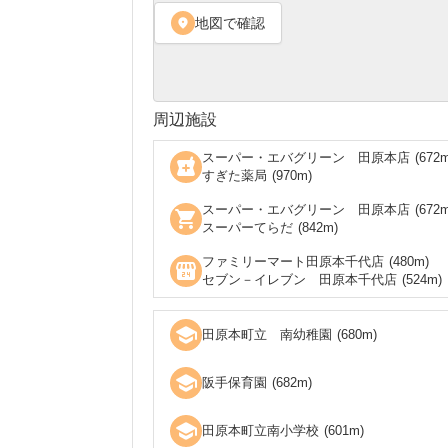
地図で確認
location_on
周辺施設
スーパー・エバグリーン 田原本店
(
672
m
local_pharmacy
すぎた薬局
(
970
m)
スーパー・エバグリーン 田原本店
(
672
m
shopping_cart
スーパーてらだ
(
842
m)
ファミリーマート田原本千代店
(
480
m)
local_convenience_store
セブン－イレブン 田原本千代店
(
524
m)
school
田原本町立 南幼稚園
(
680
m)
school
阪手保育園
(
682
m)
school
田原本町立南小学校
(
601
m)