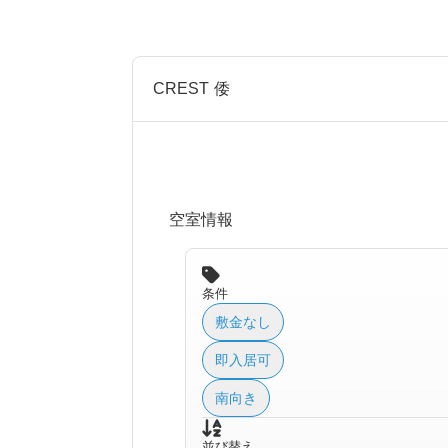
CREST 倭
空室情報
条件
敷金なし
即入居可
南向き
並び替え