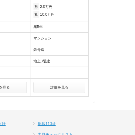
敷
2.0万円
礼
10.0万円
築5年
マンション
鉄骨造
地上3階建
を見る
詳細を見る
方針
掲載110番
内見チェックリスト