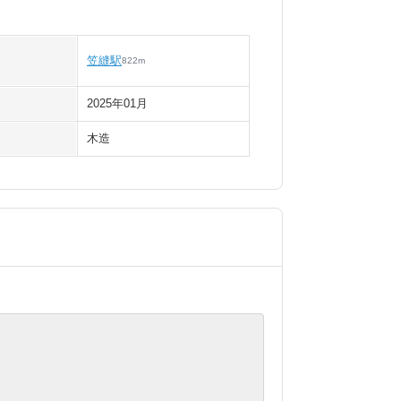
笠縫駅
822
m
2025年01月
木造