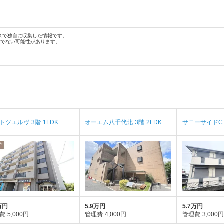
スで独自に収集した情報です。
確でない可能性があります。
トツエルヴ 3階 1LDK
オーエム八千代北 3階 2LDK
サニーサイドC 
万円
5.9万円
5.7万円
費
5,000円
管理費
4,000円
管理費
3,000円