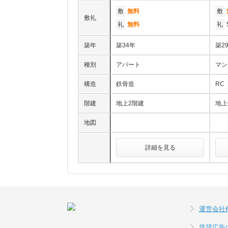
敷
無料
敷
敷礼
礼
無料
礼
築年
築34年
築2
種別
アパート
マン
構造
鉄骨造
RC
階建
地上2階建
地上
地図
詳細を見る
運営会社
賃貸広告