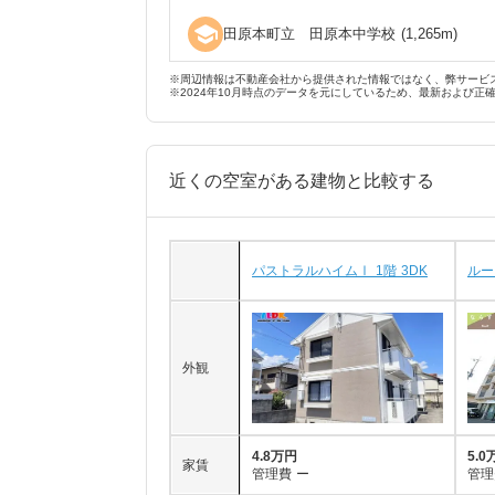
school
田原本町立 田原本中学校
(
1,265
m)
※周辺情報は不動産会社から提供された情報ではなく、弊サービ
※2024年10月時点のデータを元にしているため、最新および正
近くの空室がある建物と比較する
パストラルハイムⅠ 1階 3DK
ルー
外観
4.8万円
5.0
家賃
管理費
ー
管理