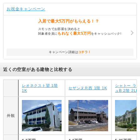
お祝金キャンペーン
入居で
最大5万円
がもらえる！？
スモッカでお部屋を決めると
もれなく
最大5万円
対象者全員に
をキャッシュバック!
キャンペーン詳細は
コチラ！
近くの空室がある建物と比較する
レオネクスト望 1階
シャトー ラ 
セザンヌ片西 1階 1K
1K
ュB 2階 2LD
外観