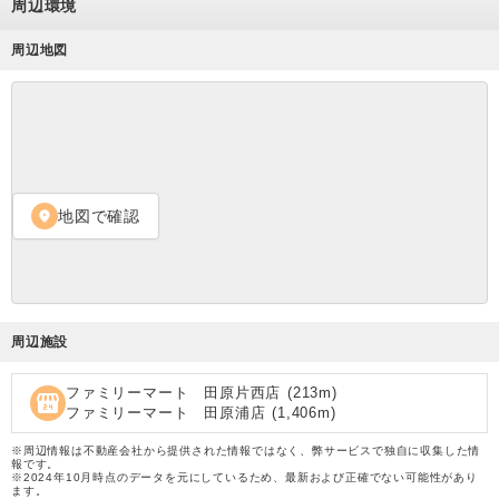
周辺環境
周辺地図
地図で確認
location_on
周辺施設
ファミリーマート 田原片西店
(
213
m)
local_convenience_store
ファミリーマート 田原浦店
(
1,406
m)
※周辺情報は不動産会社から提供された情報ではなく、弊サービスで独自に収集した情
報です。
※2024年10月時点のデータを元にしているため、最新および正確でない可能性があり
ます。