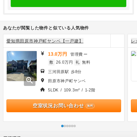
あなたが閲覧した物件と似ている人気物件
愛知県田原市神戸町ヤンベ【一戸建】
レ
13.0万円
管理費
ー
敷
26.0万円
礼
無料
三河田原駅 歩8分
zoom_in
田原市神戸町ヤンベ
5LDK / 109.3m² / 1-2階
空室状況お問い合わせ
無料