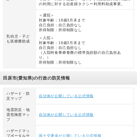
の利用に対する妊産婦タクシー利用料助成事業。
＜通院＞
対象年齢：
18歳3月末まで
自己負担：
自己負担なし
所得制限：
所得制限なし
乳幼児・子ど
＜入院＞
も医療費助成
対象年齢：
18歳3月末まで
自己負担：
自己負担なし
（
入院時食事療養費の標準負担額の自己負担あ
り。
）
所得制限：
所得制限なし
田原市(愛知県)の行政の防災情報
ハザード・防
自治体が公開している公式情報
災マップ
地震防災・地
震危険度マッ
自治体が公開している公式情報
プ
ハザードマッ
プポータルサ
国土交通省が公開している公式情報