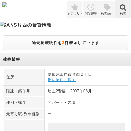
検索
お気に入り
閲覧履歴
検索条件
検索
SANS片西
の賃貸情報
3
過去掲載物件を
件表示しています
建物情報
愛知県田原市片西２丁目
住所
周辺物件を探す
階建・築年月
地上2階建
・
2007年08月
種別・構造
アパート
・
木造
最寄り駅/列車種別
ー