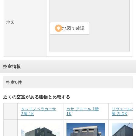
地図
地図で確認
location_on
空室情報
空室0件
近くの空室がある建物と比較する
クレイノベラカーサ
カサ アスール 1階
リヴェールパ
3階 1K
1K
階 2LDK