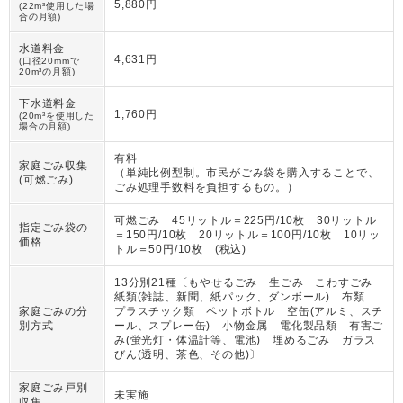
5,880円
(22m³使用した場
合の月額)
水道料金
4,631円
(口径20mmで
20m³の月額)
下水道料金
1,760円
(20m³を使用した
場合の月額)
有料
家庭ごみ収集
（
単純比例型制。市民がごみ袋を購入することで、
(可燃ごみ)
ごみ処理手数料を負担するもの。
）
可燃ごみ 45リットル＝225円/10枚 30リットル
指定ごみ袋の
＝150円/10枚 20リットル＝100円/10枚 10リッ
価格
トル＝50円/10枚 (税込)
13分別21種〔もやせるごみ 生ごみ こわすごみ
紙類(雑誌、新聞、紙パック、ダンボール) 布類
家庭ごみの分
プラスチック類 ペットボトル 空缶(アルミ、スチ
別方式
ール、スプレー缶) 小物金属 電化製品類 有害ご
み(蛍光灯・体温計等、電池) 埋めるごみ ガラス
びん(透明、茶色、その他)〕
家庭ごみ戸別
未実施
収集