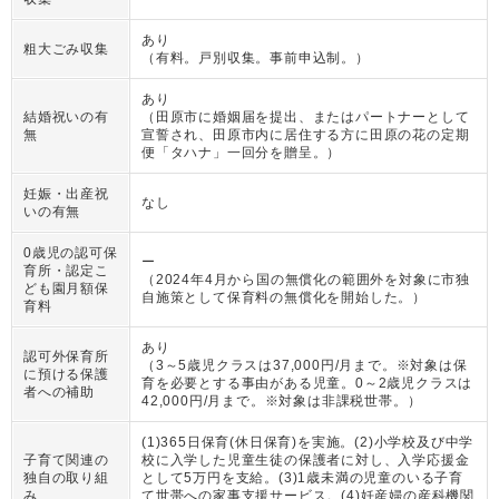
あり
粗大ごみ収集
（
有料。戸別収集。事前申込制。
）
あり
結婚祝いの有
（
田原市に婚姻届を提出、またはパートナーとして
無
宣誓され、田原市内に居住する方に田原の花の定期
便「タハナ」一回分を贈呈。
）
妊娠・出産祝
なし
いの有無
0歳児の認可保
ー
育所・認定こ
（
2024年4月から国の無償化の範囲外を対象に市独
ども園月額保
自施策として保育料の無償化を開始した。
）
育料
あり
認可外保育所
（
3～5歳児クラスは37,000円/月まで。※対象は保
に預ける保護
育を必要とする事由がある児童。0～2歳児クラスは
者への補助
42,000円/月まで。※対象は非課税世帯。
）
(1)365日保育(休日保育)を実施。(2)小学校及び中学
子育て関連の
校に入学した児童生徒の保護者に対し、入学応援金
独自の取り組
として5万円を支給。(3)1歳未満の児童のいる子育
み
て世帯への家事支援サービス。(4)妊産婦の産科機関