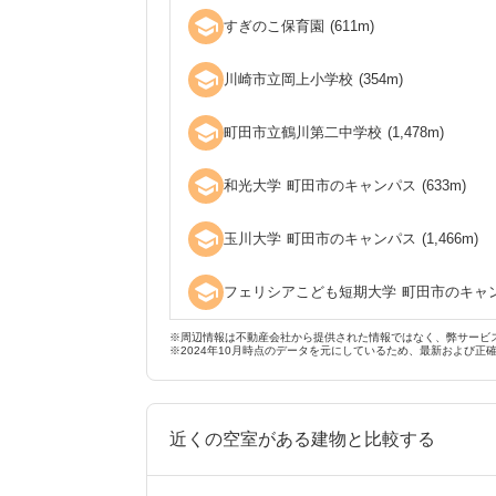
school
すぎのこ保育園
(
611
m)
school
川崎市立岡上小学校
(
354
m)
school
町田市立鶴川第二中学校
(
1,478
m)
school
和光大学 町田市のキャンパス
(
633
m)
school
玉川大学 町田市のキャンパス
(
1,466
m)
school
フェリシアこども短期大学 町田市のキャ
※周辺情報は不動産会社から提供された情報ではなく、弊サービ
※2024年10月時点のデータを元にしているため、最新および正
近くの空室がある建物と比較する