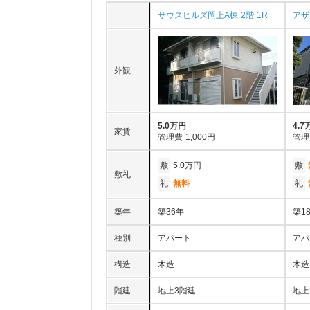
サウスヒルズ岡上A棟 2階 1R
アザ
外観
5.0万円
4.7
家賃
管理費
1,000円
管理
敷
5.0万円
敷
敷礼
礼
無料
礼
築年
築36年
築1
種別
アパート
アパ
構造
木造
木造
階建
地上3階建
地上