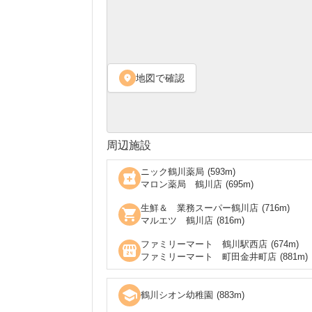
地図で確認
location_on
周辺施設
ニック鶴川薬局
(
593
m)
local_pharmacy
マロン薬局 鶴川店
(
695
m)
生鮮＆ 業務スーパー鶴川店
(
716
m)
shopping_cart
マルエツ 鶴川店
(
816
m)
ファミリーマート 鶴川駅西店
(
674
m)
local_convenience_store
ファミリーマート 町田金井町店
(
881
m)
school
鶴川シオン幼稚園
(
883
m)