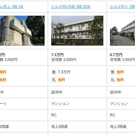
レ岡上 2階 1K
ヒルズ司1号館 3階 2DK
ヒルズ司Ⅱ 1階
万円
7.3万円
6.7万円
費
3,000円
管理費
3,000円
管理費
3,000円
無料
敷
7.3万円
敷
無料
無料
礼
無料
礼
無料
8年
築36年
築36年
ート
マンション
マンション
RC
RC
2階建
地上3階建
地上3階建