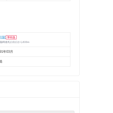
川駅
準特急
臨時改札口出口
から
633
m
991年03月
造