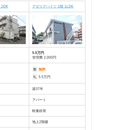
 2DK
アゼリアハイツ 1階 1LDK
5.5万円
管理費
2,000円
敷
無料
礼
5.5万円
築37年
アパート
軽量鉄骨
地上2階建