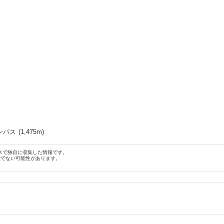
ンパス
(
1,475
m)
スで独自に収集した情報です。
確でない可能性があります。