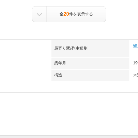
20
全
件を表示する
鶴
最寄り駅/列車種別
築年月
1
構造
木