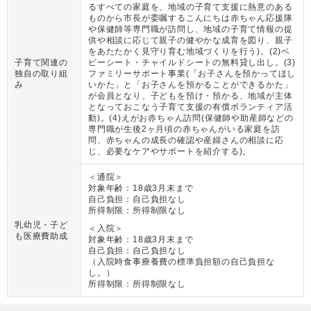
るすべての家庭を、地域の子育て支援に熱意のある
ものから市長が委嘱するこんにちは赤ちゃん応援隊
や保健師等専門職が訪問し、地域の子育て情報の提
供や相談に応じて親子の健やかな成育を図り、親子
をあたたかく見守り育む地域づくりを行う)。(2)ベ
子育て関連の
ビーシート・チャイルドシートの無料貸し出し。(3)
独自の取り組
ファミリーサポート事業(「お子さんを預かってほし
み
いかた」と「お子さんを預かることができるかた」
が会員となり、子どもを預け・預かる、地域が主体
となっておこなう子育て支援の有償ボランティア活
動)。(4)えがお赤ちゃん訪問(保健師や助産師などの
専門職が生後2ヶ月頃の赤ちゃんがいる家庭を訪
問、赤ちゃんの成長の確認や産婦さんの相談に応
じ、必要なケアやサポートを紹介する)。
＜通院＞
対象年齢：
18歳3月末まで
自己負担：
自己負担なし
所得制限：
所得制限なし
乳幼児・子ど
＜入院＞
も医療費助成
対象年齢：
18歳3月末まで
自己負担：
自己負担なし
（
入院時食事療養費の標準負担額の自己負担な
し。
）
所得制限：
所得制限なし