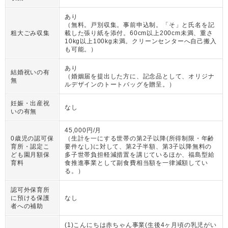
あり
（
無料。戸別収集。事前申込制。「そ」と氏名を記
粗大ごみ収集
載した張り紙を添付。60cm以上200cm未満、重さ
10kg以上100kg未満。クリーンセンターへ自己搬入
も可能。
）
あり
結婚祝いの有
（
婚姻届を提出した方に、記念品として、オリジナ
無
ルデザインのトートバッグを贈呈。
）
妊娠・出産祝
なし
いの有無
45,000円/月
0歳児の認可保
（
生計を一にする世帯の第2子以降(所得制限・年齢
育所・認定こ
要件なし)に対して、第2子半額、第3子以降無料の
ども園月額保
多子世帯負担軽減措置を講じているほか、福島型給
育料
食推進事業として副食費相当額を一律減額してい
る。
）
認可外保育所
に預ける保護
なし
者への補助
(1)こんにちは赤ちゃん事業(生後4ヶ月頃の乳児がい