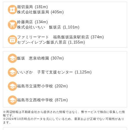
堀切薬局
(
181
m)
local_pharmacy
株式会社飯坂薬局
(
405
m)
鈴藤商店
(
134
m)
shopping_cart
株式会社いちい 飯坂店
(
1,101
m)
ファミリーマート 福島飯坂温泉駅前店
(
374
m)
local_convenience_store
セブン‐イレブン飯坂八景店
(
1,155
m)
school
飯坂 恵泉幼稚園
(
307
m)
school
いいざか 子育て支援センター
(
1,125
m)
school
福島市立湯野小学校
(
202
m)
school
福島市立西根中学校
(
871
m)
※周辺情報は不動産会社から提供された情報ではなく、弊サービスで独自に収集した情
報です。
※2024年10月時点のデータを元にしているため、最新および正確でない可能性があり
ます。