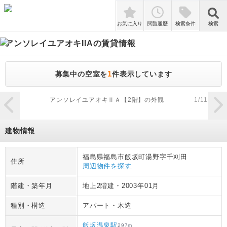
検索
お気に入り
閲覧履歴
検索条件
検索
アンソレイユアオキIIA
の賃貸情報
1
募集中の空室を
件表示しています
zoom_in
アンソレイユアオキⅡＡ【2階】の外観
1
/
11
建物情報
福島県福島市飯坂町湯野字千刈田
住所
周辺物件を探す
階建・築年月
地上2階建
・
2003年01月
種別・構造
アパート
・
木造
飯坂温泉駅
297
m