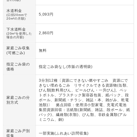
水道料金
5,093円
(口径20mmで
20m³の月額)
下水道料金
2,860円
(20m³を使用した
場合の月額)
家庭ごみ収集
無料
(可燃ごみ)
指定ごみ袋の
指定ごみ袋なし(市販の透明袋)
価格
3分別12種〔資源にできない燃やすごみ 資源にで
きない埋めるごみ リサイクルできる資源物(缶類、
びん類[飲料用びん、ビールびん・一升びん]、ペッ
トボトル、プラスチック製容器包装、紙パック、段
家庭ごみの分
ボール、新聞紙・チラシ、雑誌・本、雑がみ、乾電
別方式
池類)〕 拠点回収：使用済小型家電、充電式電池
集団資源回収：古紙類(新聞紙、雑誌、段ボール、紙
パック)、繊維類(衣類)、びん類、非鉄金属類(アル
ミニウム、銅)
家庭ごみ戸別
一部実施(ふれあい訪問収集)
収集