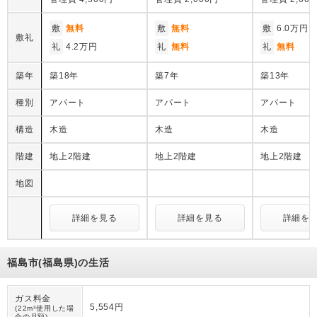
敷
無料
敷
無料
敷
6.0万円
敷礼
礼
4.2万円
礼
無料
礼
無料
築年
築18年
築7年
築13年
種別
アパート
アパート
アパート
構造
木造
木造
木造
階建
地上2階建
地上2階建
地上2階建
地図
詳細を見る
詳細を見る
詳細を
福島市(福島県)の生活
ガス料金
5,554円
(22m³使用した場
合の月額)