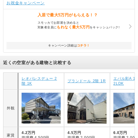
お祝金キャンペーン
入居で
最大5万円
がもらえる！？
スモッカでお部屋を決めると
もれなく
最大5万円
対象者全員に
をキャッシュバック!
キャンペーン詳細は
コチラ！
近くの空室がある建物と比較する
レオパレスデュー 2
エパル彩A 1-
プランドール 2階 1R
階 1K
2LDK
外観
4.2万円
4.5万円
6.0万円
家賃
管理費
4,500円
管理費
2,000円
管理費
2,00