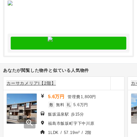
あなたが閲覧した物件と似ている人気物件
カーサカメリアI【2階】
カ
5.6万円
管理費
1,800円
敷
無料
礼
5.6万円
飯坂温泉駅 歩15分
zoom_in
福島市飯坂町字下中川原
1LDK / 57.19m² / 2階