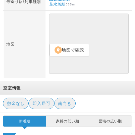
最寄り駅/列車種別
花水坂駅
663
m
地図
地図で確認
location_on
空室情報
敷金なし
即入居可
南向き
新着順
家賃の低い順
面積の広い順