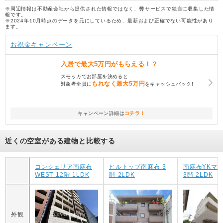
※周辺情報は不動産会社から提供された情報ではなく、弊サービスで独自に収集した情
報です。
※2024年10月時点のデータを元にしているため、最新および正確でない可能性があり
ます。
お祝金キャンペーン
入居で
最大5万円
がもらえる！？
スモッカでお部屋を決めると
もれなく
最大5万円
対象者全員に
をキャッシュバック!
キャンペーン詳細は
コチラ！
近くの空室がある建物と比較する
コンシェリア南麻布
ヒルトップ南麻布 3
南麻布YKマ
WEST 12階 1LDK
階 2LDK
3階 2LDK
外観