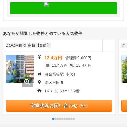
あなたが閲覧した物件と似ている人気物件
ZOOM白金高輪【9階】
グ
13.4万円
管理費
9,000円
敷
13.4万円
礼
13.4万円
白金高輪駅 歩8分
zoom_in
港区三田５
1K / 26.63m² / 9階
空室状況お問い合わせ
無料