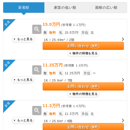
新着順
家賃の低い順
面積の広い順
新着
15.0万円
(管理費
1.1万円
)
zoom_in
敷
無料
礼
15.0万円
方位
北
もっと見る
▼
1K / 25.44m² / 2階
お問い合わせ
無料
物件の特徴を見る
▼
新着
11.25万円
(管理費
1.0万円
)
zoom_in
敷
無料
礼
11.25万円
方位
ー
もっと見る
▼
1K / 25.6m² / 7階
お問い合わせ
無料
物件の特徴を見る
▼
新着
11.3万円
(管理費
1.0万円
)
zoom_in
敷
無料
礼
11.3万円
方位
北
もっと見る
▼
1K / 25.6m² / 8階
お問い合わせ
無料