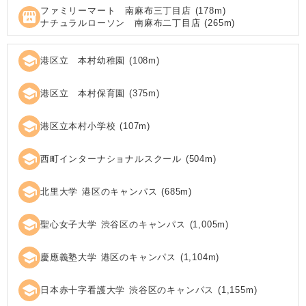
ファミリーマート 南麻布三丁目店
(
178
m)
local_convenience_store
ナチュラルローソン 南麻布二丁目店
(
265
m)
school
港区立 本村幼稚園
(
108
m)
school
港区立 本村保育園
(
375
m)
school
港区立本村小学校
(
107
m)
school
西町インターナショナルスクール
(
504
m)
school
北里大学 港区のキャンパス
(
685
m)
school
聖心女子大学 渋谷区のキャンパス
(
1,005
m)
school
慶應義塾大学 港区のキャンパス
(
1,104
m)
school
日本赤十字看護大学 渋谷区のキャンパス
(
1,155
m)