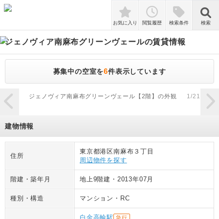
検索
お気に入り
閲覧履歴
検索条件
検索
ジェノヴィア南麻布グリーンヴェール
の賃貸情報
6
募集中の空室を
件表示しています
zoom_in
ジェノヴィア南麻布グリーンヴェール【2階】の外観
1
/
21
ジ
建物情報
東京都港区南麻布３丁目
住所
周辺物件を探す
階建・築年月
地上9階建
・
2013年07月
種別・構造
マンション
・
RC
白金高輪駅
急行