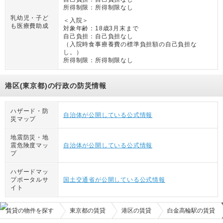
所得制限：
所得制限なし
乳幼児・子ど
＜入院＞
も医療費助成
対象年齢：
18歳3月末まで
自己負担：
自己負担なし
（
入院時食事療養費の標準負担額の自己負担な
し。
）
所得制限：
所得制限なし
港区(東京都)の行政の防災情報
ハザード・防
自治体が公開している公式情報
災マップ
地震防災・地
震危険度マッ
自治体が公開している公式情報
プ
ハザードマッ
プポータルサ
国土交通省が公開している公式情報
イト
賃貸の物件を探す
東京都の賃貸
港区の賃貸
白金高輪駅の賃貸