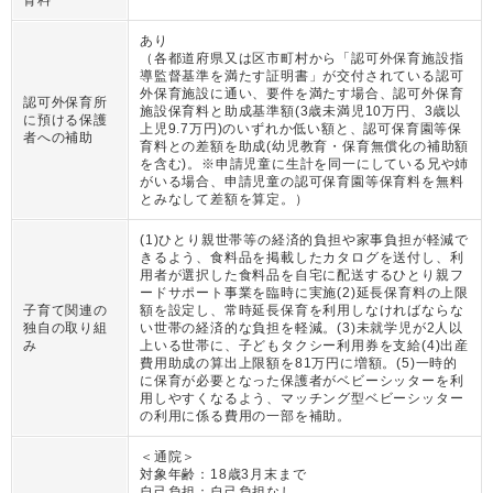
あり
（
各都道府県又は区市町村から「認可外保育施設指
導監督基準を満たす証明書」が交付されている認可
外保育施設に通い、要件を満たす場合、認可外保育
認可外保育所
施設保育料と助成基準額(3歳未満児10万円、3歳以
に預ける保護
上児9.7万円)のいずれか低い額と、認可保育園等保
者への補助
育料との差額を助成(幼児教育・保育無償化の補助額
を含む)。※申請児童に生計を同一にしている兄や姉
がいる場合、申請児童の認可保育園等保育料を無料
とみなして差額を算定。
）
(1)ひとり親世帯等の経済的負担や家事負担が軽減で
きるよう、食料品を掲載したカタログを送付し、利
用者が選択した食料品を自宅に配送するひとり親フ
ードサポート事業を臨時に実施(2)延長保育料の上限
子育て関連の
額を設定し、常時延長保育を利用しなければならな
独自の取り組
い世帯の経済的な負担を軽減。(3)未就学児が2人以
み
上いる世帯に、子どもタクシー利用券を支給(4)出産
費用助成の算出上限額を81万円に増額。(5)一時的
に保育が必要となった保護者がベビーシッターを利
用しやすくなるよう、マッチング型ベビーシッター
の利用に係る費用の一部を補助。
＜通院＞
対象年齢：
18歳3月末まで
自己負担：
自己負担なし