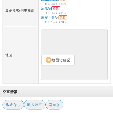
出口４
から
621
m
広尾駅
特急
最寄り駅/列車種別
１出口
から
791
m
麻布十番駅
急行
出口１
から
723
m
地図
地図で確認
location_on
空室情報
敷金なし
即入居可
南向き