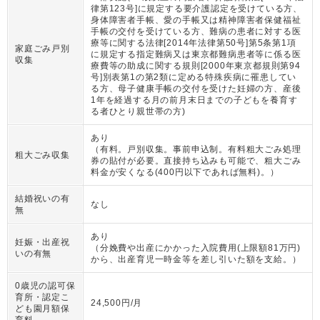
律第123号]に規定する要介護認定を受けている方、
身体障害者手帳、愛の手帳又は精神障害者保健福祉
手帳の交付を受けている方、難病の患者に対する医
療等に関する法律[2014年法律第50号]第5条第1項
家庭ごみ戸別
に規定する指定難病又は東京都難病患者等に係る医
収集
療費等の助成に関する規則[2000年東京都規則第94
号]別表第1の第2類に定める特殊疾病に罹患してい
る方、母子健康手帳の交付を受けた妊婦の方、産後
1年を経過する月の前月末日までの子どもを養育す
る者ひとり親世帯の方)
あり
（
有料。戸別収集。事前申込制。有料粗大ごみ処理
粗大ごみ収集
券の貼付が必要。直接持ち込みも可能で、粗大ごみ
料金が安くなる(400円以下であれば無料)。
）
結婚祝いの有
なし
無
あり
妊娠・出産祝
（
分娩費や出産にかかった入院費用(上限額81万円)
いの有無
から、出産育児一時金等を差し引いた額を支給。
）
0歳児の認可保
育所・認定こ
24,500円/月
ども園月額保
育料