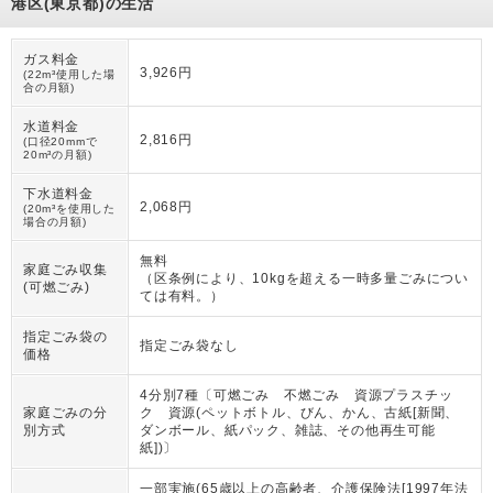
港区(東京都)の生活
ガス料金
3,926円
(22m³使用した場
合の月額)
水道料金
2,816円
(口径20mmで
20m³の月額)
下水道料金
2,068円
(20m³を使用した
場合の月額)
無料
家庭ごみ収集
（
区条例により、10kgを超える一時多量ごみについ
(可燃ごみ)
ては有料。
）
指定ごみ袋の
指定ごみ袋なし
価格
4分別7種〔可燃ごみ 不燃ごみ 資源プラスチッ
家庭ごみの分
ク 資源(ペットボトル、びん、かん、古紙[新聞、
別方式
ダンボール、紙パック、雑誌、その他再生可能
紙])〕
一部実施(65歳以上の高齢者、介護保険法[1997年法