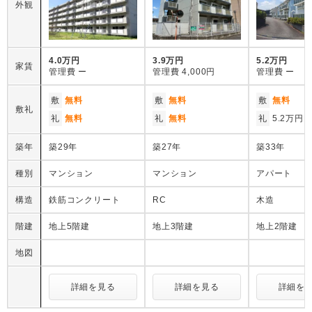
外観
4.0万円
3.9万円
5.2万円
家賃
管理費
ー
管理費
4,000円
管理費
ー
敷
無料
敷
無料
敷
無料
敷礼
礼
無料
礼
無料
礼
5.2万円
築年
築29年
築27年
築33年
種別
マンション
マンション
アパート
構造
鉄筋コンクリート
RC
木造
階建
地上5階建
地上3階建
地上2階建
地図
詳細を見る
詳細を見る
詳細を