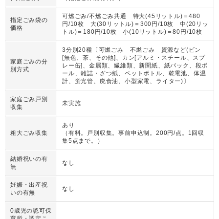
可燃ごみ/不燃ごみ共通 特大(45リットル)＝480
指定ごみ袋の
円/10枚 大(30リットル)＝300円/10枚 中(20リッ
価格
トル)＝180円/10枚 小(10リットル)＝80円/10枚
3分別20種〔可燃ごみ 不燃ごみ 資源など(ビン
[無色、茶、その他]、カン[アルミ・スチール、スプ
家庭ごみの分
レー缶]、金属類、繊維類、新聞紙、紙パック、段ボ
別方式
ール、雑誌・ざつ紙、ペットボトル、乾電池、体温
計、蛍光管、廃食油、小型家電、ライター)〕
家庭ごみ戸別
未実施
収集
あり
粗大ごみ収集
（
有料。戸別収集。事前申込制。200円/点。1回収
集5点まで。
）
結婚祝いの有
なし
無
妊娠・出産祝
なし
いの有無
0歳児の認可保
育所・認定こ