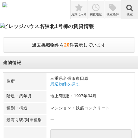
検索
お気に入り
閲覧履歴
検索条件
検索
ビレッジハウス名張北1号棟
の賃貸情報
20
過去掲載物件を
件表示しています
建物情報
三重県名張市東田原
住所
周辺物件を探す
階建・築年月
地上5階建
・
1997年04月
種別・構造
マンション
・
鉄筋コンクリート
最寄り駅/列車種別
ー