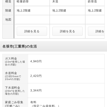
構造
軽量鉄骨
木造
鉄骨造
階建
地上2階建
地上2階建
地上2階建
地図
詳細を見る
詳細を見る
詳細を
名張市(三重県)の生活
ガス料金
4,940円
(22m³使用した場
合の月額)
水道料金
2,420円
(口径20mmで
20m³の月額)
下水道料金
3,344円
(20m³を使用した
場合の月額)
家庭ごみ収集
有料
(可燃ごみ)
（
指定ごみ袋有料。
）