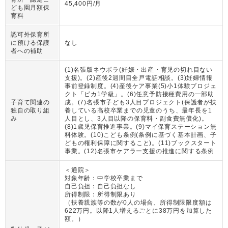
45,400円/月
ども園月額保
育料
認可外保育所
に預ける保護
なし
者への補助
(1)名張版ネウボラ(妊娠・出産・育児の切れ目ない
支援)。(2)産後2週間目全戸電話相談。(3)妊婦情報
事前登録制度。(4)産後ケア事業(5)小1体験プロジェ
クト「ピカ1学級」。(6)任意予防接種費用の一部助
子育て関連の
成。(7)名張市子ども3人目プロジェクト(保護者が扶
独自の取り組
養している高校卒業までの児童のうち、最年長を1
み
人目とし、3人目以降の保育料・副食費無償化)。
(8)1歳児保育推進事業。(9)マイ保育ステーション無
料体験。(10)こども条例(条例に基づく基本計画、子
どもの権利保障に関すること)。(11)ブックスタート
事業。(12)名張市ケアラー支援の推進に関する条例
＜通院＞
対象年齢：
中学校卒業まで
自己負担：
自己負担なし
所得制限：
所得制限あり
（
扶養親族等の数が0人の場合、所得制限限度額は
622万円。以降1人増えるごとに38万円を加算した
額。
）