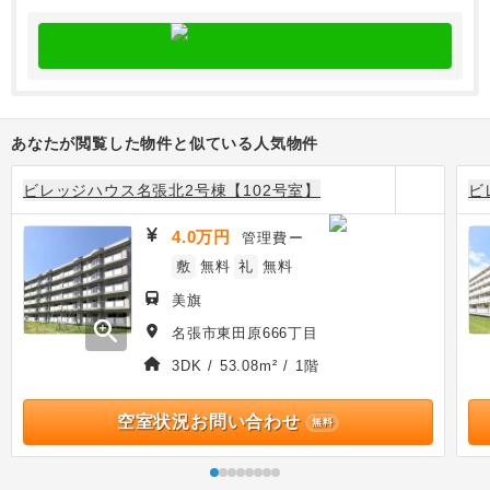
あなたが閲覧した物件と似ている人気物件
ビレッジハウス名張北2号棟【102号室】
ビ
4.0万円
管理費
ー
敷
無料
礼
無料
美旗
zoom_in
名張市東田原666丁目
3DK / 53.08m² / 1階
空室状況お問い合わせ
無料