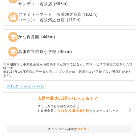
サンディ 名張店
(
686
m)
ファミリーマート 名張鴻之台店
(
102
m)
local_convenience_store
ローソン 名張鴻之台店
(
112
m)
school
かな保育園
(
445
m)
school
名張市立蔵持小学校
(
937
m)
※周辺情報は不動産会社から提供された情報ではなく、弊サービスで独自に収集した情
報です。
※2024年10月時点のデータを元にしているため、最新および正確でない可能性があり
ます。
お祝金キャンペーン
入居で
最大5万円
がもらえる！？
スモッカでお部屋を決めると
もれなく
最大5万円
対象者全員に
をキャッシュバック!
キャンペーン詳細は
コチラ！