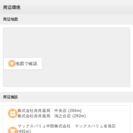
周辺環境
周辺地図
地図で確認
location_on
周辺施設
株式会社赤井薬局 中央店
(
266
m)
local_pharmacy
株式会社赤井薬局 鴻之台店
(
282
m)
マックスバリュ中部株式会社 マックスバリュ名張店
shopping_cart
(
491
m)