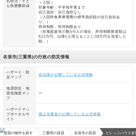
乳幼児・子ど
＜入院＞
も医療費助成
対象年齢：
中学校卒業まで
自己負担：
自己負担なし
（
入院時食事療養費の標準負担額の自己負担あ
り。
）
所得制限：
所得制限あり
（
扶養親族等の数が0人の場合、所得制限限度額は
622万円。以降1人増えるごとに38万円を加算した
額。
）
名張市(三重県)の行政の防災情報
ハザード・防
自治体が公開している公式情報
災マップ
地震防災・地
震危険度マッ
ー
プ
ハザードマッ
プポータルサ
国土交通省が公開している公式情報
イト
賃貸の物件を探す
三重県の賃貸
名張市の賃貸
ビレッジハウス名