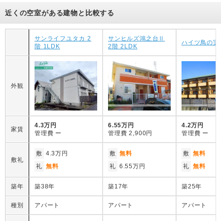
近くの空室がある建物と比較する
サンライフユタカ 2
サンヒルズ鴻之台Ⅱ
ハイツ鳥の実 
階 1LDK
2階 2LDK
外観
4.3万円
6.55万円
4.2万円
家賃
管理費
ー
管理費
2,900円
管理費
ー
敷
4.3万円
敷
無料
敷
無料
敷礼
礼
無料
礼
6.55万円
礼
無料
築年
築38年
築17年
築25年
種別
アパート
アパート
アパート