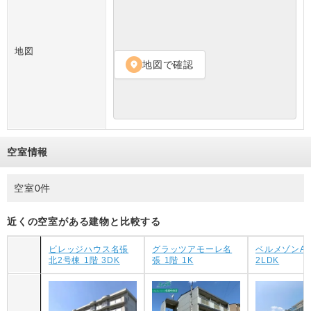
地図
地図で確認
location_on
空室情報
空室0件
近くの空室がある建物と比較する
ビレッジハウス名張
グラッツアモーレ名
ベルメゾンA 
北2号棟 1階 3DK
張 1階 1K
2LDK