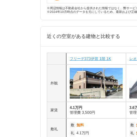
※周辺情報は不動産会社から提供された情報ではなく、弊サービ
※2024年10月時点のデータを元にしているため、最新および正
近くの空室がある建物と比較する
フリーデ373伊賀 1階 1K
レオ
外観
4.1万円
3.6
家賃
管理費
3,500円
管理
敷
無料
敷
敷礼
礼
4.1万円
礼