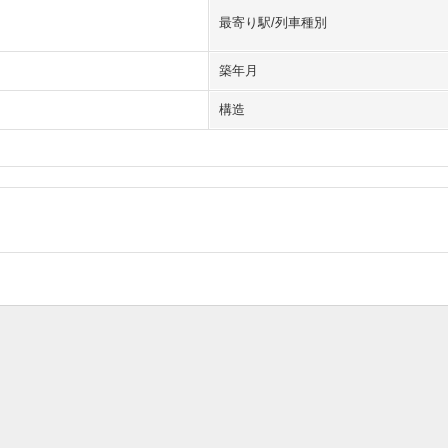
最寄り駅/列車種別
築年月
構造