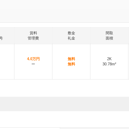
賃料
敷金
間取
号
管理費
礼金
面積
4.0万円
無料
2K
ー
無料
30.78m²