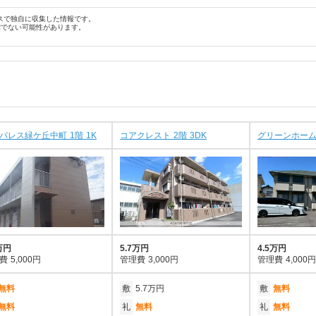
スで独自に収集した情報です。
確でない可能性があります。
パレス緑ケ丘中町 1階 1K
コアクレスト 2階 3DK
グリーンホームズ
万円
5.7万円
4.5万円
費
5,000円
管理費
3,000円
管理費
4,000円
無料
敷
5.7万円
敷
無料
無料
礼
無料
礼
無料