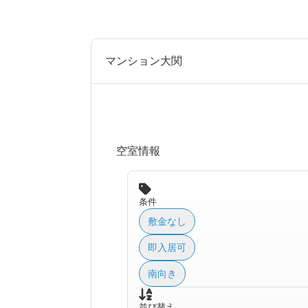
マンション大関
空室情報
条件
敷金なし
即入居可
南向き
並び替え