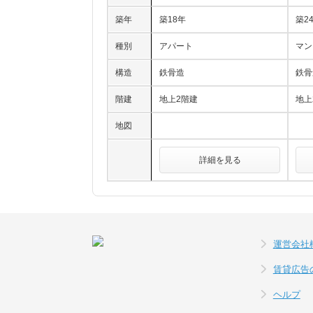
築年
築18年
築2
種別
アパート
マン
構造
鉄骨造
鉄骨
階建
地上2階建
地上
地図
詳細を見る
運営会社
賃貸広告
ヘルプ