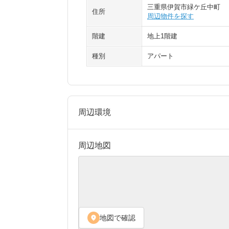
三重県伊賀市緑ケ丘中町
住所
周辺物件を探す
階建
地上1階建
種別
アパート
周辺環境
周辺地図
地図で確認
location_on