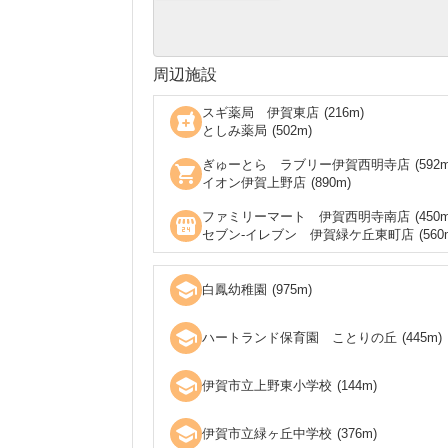
周辺施設
スギ薬局 伊賀東店
(
216
m)
local_pharmacy
としみ薬局
(
502
m)
ぎゅーとら ラブリー伊賀西明寺店
(
592
m
shopping_cart
イオン伊賀上野店
(
890
m)
ファミリーマート 伊賀西明寺南店
(
450
m
local_convenience_store
セブン‐イレブン 伊賀緑ケ丘東町店
(
560
school
白鳳幼稚園
(
975
m)
school
ハートランド保育園 ことりの丘
(
445
m)
school
伊賀市立上野東小学校
(
144
m)
school
伊賀市立緑ヶ丘中学校
(
376
m)