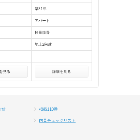
築31年
アパート
軽量鉄骨
地上2階建
を見る
詳細を見る
方針
掲載110番
内見チェックリスト