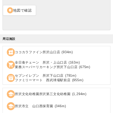
地図で確認
location_on
周辺施設
local_pharmacy
ココカラファイン所沢山口店
(
934
m)
全日食チェーン 所沢・上山口店
(
163
m)
shopping_cart
業務スーパーリカーキング所沢下山口店
(
675
m)
セブンイレブン 所沢下山口店
(
791
m)
local_convenience_store
ファミリーマート 西武球場駅前店
(
955
m)
school
所沢文化幼稚園所沢第三文化幼稚園
(
1,294
m)
school
所沢市立 山口西保育園
(
346
m)