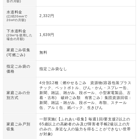
合の月額)
水道料金
2,332円
(口径20mmで
20m³の月額)
下水道料金
1,639円
(20m³を使用した
場合の月額)
家庭ごみ収集
無料
(可燃ごみ)
指定ごみ袋の
指定ごみ袋なし
価格
4分別12種〔燃やせるごみ 資源物(容器包装プラス
チック、ペットボトル、びん・かん・スプレー缶、
家庭ごみの分
新聞、雑誌、雑がみ、段ボール、小型家電製品、古
別方式
着・古布) 破砕ごみ類 有害ごみ〕集団資源回収：
新聞、雑誌・雑がみ、段ボール、布類、スチール
缶、アルミ缶、紙パック、生きびん
一部実施(【ふれあい収集】毎週1回/要支援2以上の
家庭ごみ戸別
65歳以上の高齢者のみ及び障害者手帳2級以上の方
収集
のみの、身近な人の協力を得ることができない世帯
が対象)