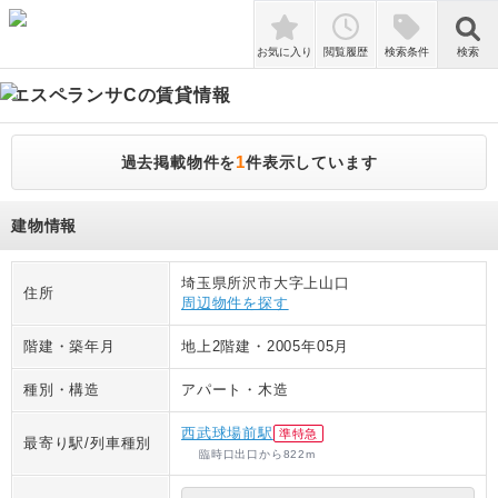
検索
お気に入り
閲覧履歴
検索条件
検索
エスペランサC
の賃貸情報
1
過去掲載物件を
件表示しています
建物情報
埼玉県所沢市大字上山口
住所
周辺物件を探す
階建・築年月
地上2階建
・
2005年05月
種別・構造
アパート
・
木造
西武球場前駅
準特急
最寄り駅/列車種別
臨時口出口
から
822
m