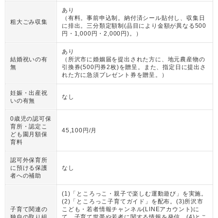
あり
（
有料。事前申込制。納付済シール貼付し、収集日
粗大ごみ収集
に排出。三分類定額制(品目により金額が異なる500
円・1,000円・2,000円)。
）
あり
結婚祝いの有
（
所沢市に婚姻届を提出された方に、地元農産物の
無
引換券(500円券2枚)を贈呈。また、指定日に提出さ
れた方に急須プレゼント券を贈呈。
）
妊娠・出産祝
なし
いの有無
0歳児の認可保
育所・認定こ
45,100円/月
ども園月額保
育料
認可外保育所
に預ける保護
なし
者への補助
(1)「ところっこ・親子で楽しむ運動遊び」を実施。
(2)「ところっこ子育てガイド」を配布。(3)所沢市
子育て関連の
こども・若者情報チャンネル(LINEアカウント)に
独自の取り組
て、子育て世帯や若者に関する情報を発信。(4)とこ