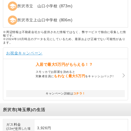
school
所沢市立 山口小学校
(
873
m)
school
所沢市立上山口中学校
(
806
m)
※周辺情報は不動産会社から提供された情報ではなく、弊サービスで独自に収集した情
報です。
※2024年10月時点のデータを元にしているため、最新および正確でない可能性があり
ます。
お祝金キャンペーン
入居で
最大5万円
がもらえる！？
スモッカでお部屋を決めると
もれなく
最大5万円
対象者全員に
をキャッシュバック!
キャンペーン詳細は
コチラ！
所沢市(埼玉県)の生活
ガス料金
3,926円
(22m³使用した場