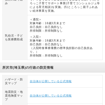
み
ろっこ子育てサポート事業(子育てコンシェルジュ等
による育児相談)を実施。(5)ところっこ親子ふれあ
い絵本事業を実施。
＜通院＞
対象年齢：
18歳3月末まで
自己負担：
自己負担なし
所得制限：
所得制限なし
乳幼児・子ど
＜入院＞
も医療費助成
対象年齢：
18歳3月末まで
自己負担：
自己負担なし
（
入院時食事療養費の標準負担額の自己負担あ
り。
）
所得制限：
所得制限なし
所沢市(埼玉県)の行政の防災情報
ハザード・防
自治体が公開している公式情報
災マップ
地震防災・地
震危険度マッ
自治体が公開している公式情報
プ