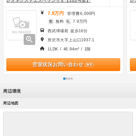
レオネクストエスペランサＥ【102号室】
レ
7.9万円
管理費
6,000円
敷
無料
礼
7.9万円
西武球場前 徒歩16分
zoom_in
所沢市大字上山口1937-1
1LDK / 46.94m² / 1階
空室状況お問い合わせ
無料
周辺環境
周辺地図