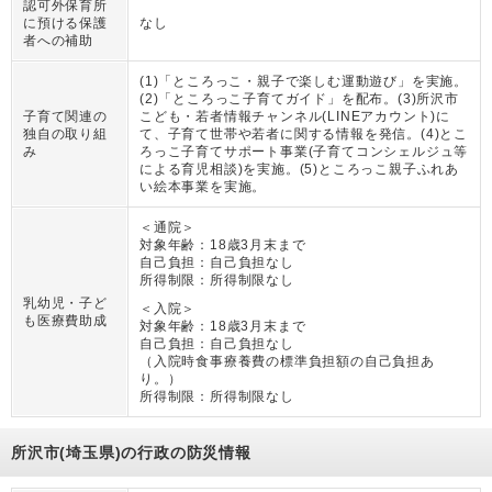
認可外保育所
に預ける保護
なし
者への補助
(1)「ところっこ・親子で楽しむ運動遊び」を実施。
(2)「ところっこ子育てガイド」を配布。(3)所沢市
子育て関連の
こども・若者情報チャンネル(LINEアカウント)に
独自の取り組
て、子育て世帯や若者に関する情報を発信。(4)とこ
み
ろっこ子育てサポート事業(子育てコンシェルジュ等
による育児相談)を実施。(5)ところっこ親子ふれあ
い絵本事業を実施。
＜通院＞
対象年齢：
18歳3月末まで
自己負担：
自己負担なし
所得制限：
所得制限なし
乳幼児・子ど
＜入院＞
も医療費助成
対象年齢：
18歳3月末まで
自己負担：
自己負担なし
（
入院時食事療養費の標準負担額の自己負担あ
り。
）
所得制限：
所得制限なし
所沢市(埼玉県)の行政の防災情報