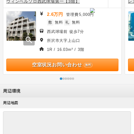
ウィンベルソロ西武球場第一【3階】
レ
2.6万円
管理費
5,000円
敷
無料
礼
無料
西武球場前 徒歩7分
zoom_in
所沢市大字上山口
1R / 16.03m² / 3階
空室状況お問い合わせ
無料
周辺環境
周辺地図