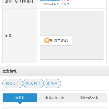
最寄り駅/列車種別
臨時口出口
から
463
m
地図
地図で確認
location_on
空室情報
敷金なし
即入居可
南向き
新着順
家賃の低い順
面積の広い順