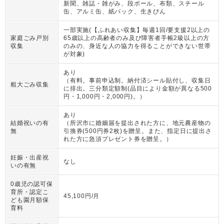
新聞、雑誌・雑がみ、段ボール、布類、スチール
缶、アルミ缶、紙パック、生きびん
一部実施(【ふれあい収集】毎週1回/要支援2以上の
家庭ごみ戸別
65歳以上の高齢者のみ及び障害者手帳2級以上の方
収集
のみの、身近な人の協力を得ることができない世帯
が対象)
あり
（
有料。事前申込制。納付済シール貼付し、収集日
粗大ごみ収集
に排出。三分類定額制(品目により金額が異なる500
円・1,000円・2,000円)。
）
あり
結婚祝いの有
（
所沢市に婚姻届を提出された方に、地元農産物の
無
引換券(500円券2枚)を贈呈。また、指定日に提出さ
れた方に急須プレゼント券を贈呈。
）
妊娠・出産祝
なし
いの有無
0歳児の認可保
育所・認定こ
45,100円/月
ども園月額保
育料