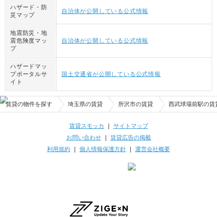
ハザード・防
自治体が公開している公式情報
災マップ
地震防災・地
震危険度マッ
自治体が公開している公式情報
プ
ハザードマッ
プポータルサ
国土交通省が公開している公式情報
イト
賃貸の物件を探す
埼玉県の賃貸
所沢市の賃貸
西武球場前駅の賃
賃貸スモッカ
|
サイトマップ
お問い合わせ
|
賃貸広告の掲載
利用規約
|
個人情報保護方針
|
運営会社概要