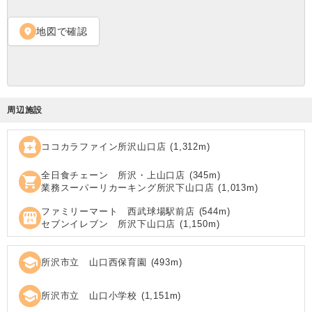
地図で確認
location_on
周辺施設
local_pharmacy
ココカラファイン所沢山口店
(
1,312
m)
全日食チェーン 所沢・上山口店
(
345
m)
shopping_cart
業務スーパーリカーキング所沢下山口店
(
1,013
m)
ファミリーマート 西武球場駅前店
(
544
m)
local_convenience_store
セブンイレブン 所沢下山口店
(
1,150
m)
school
所沢市立 山口西保育園
(
493
m)
school
所沢市立 山口小学校
(
1,151
m)