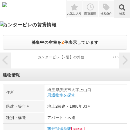
検索
お気に入り
閲覧履歴
検索条件
検索
カンタービレ
の賃貸情報
2
募集中の空室を
件表示しています
zoom_in
カンタービレ【2階】の外観
1
/
15
建物情報
埼玉県所沢市大字上山口
住所
周辺物件を探す
階建・築年月
地上2階建
・
1988年03月
種別・構造
アパート
・
木造
西武球場前駅
準特急