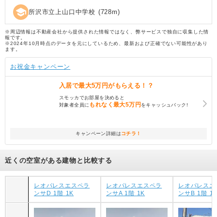
school
所沢市立上山口中学校
(
728
m)
※周辺情報は不動産会社から提供された情報ではなく、弊サービスで独自に収集した情
報です。
※2024年10月時点のデータを元にしているため、最新および正確でない可能性があり
ます。
お祝金キャンペーン
入居で
最大5万円
がもらえる！？
スモッカでお部屋を決めると
もれなく
最大5万円
対象者全員に
をキャッシュバック!
キャンペーン詳細は
コチラ！
近くの空室がある建物と比較する
レオパレスエスペラ
レオパレスエスペラ
レオパレスエ
ンサD 1階 1K
ンサA 1階 1K
ンサB 1階 1