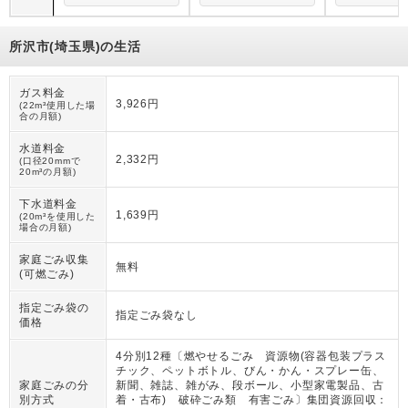
所沢市(埼玉県)の生活
ガス料金
3,926円
(22m³使用した場
合の月額)
水道料金
2,332円
(口径20mmで
20m³の月額)
下水道料金
1,639円
(20m³を使用した
場合の月額)
家庭ごみ収集
無料
(可燃ごみ)
指定ごみ袋の
指定ごみ袋なし
価格
4分別12種〔燃やせるごみ 資源物(容器包装プラス
チック、ペットボトル、びん・かん・スプレー缶、
家庭ごみの分
新聞、雑誌、雑がみ、段ボール、小型家電製品、古
別方式
着・古布) 破砕ごみ類 有害ごみ〕集団資源回収：