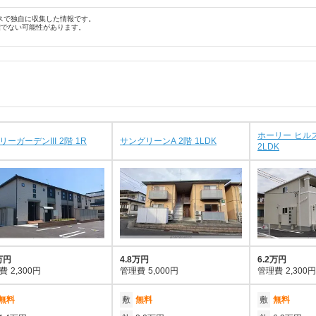
スで独自に収集した情報です。
確でない可能性があります。
ホーリー ヒル
リーガーデンIII 2階 1R
サングリーンA 2階 1LDK
2LDK
万円
4.8万円
6.2万円
費
2,300円
管理費
5,000円
管理費
2,300円
無料
敷
無料
敷
無料