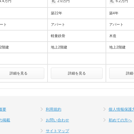
4.4万円
礼
2.0万円
礼
6.2万円
築22年
築4年
ート
アパート
アパート
軽量鉄骨
木造
2階建
地上2階建
地上2階建
詳細を見る
詳細を見る
詳細
概要
利用規約
個人情報保護
の掲載
お問い合わせ
初めての方へ
サイトマップ