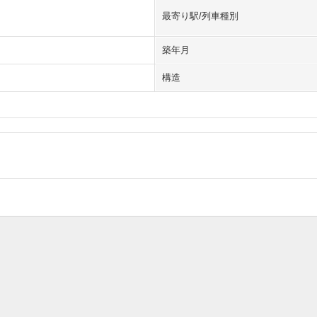
最寄り駅/列車種別
築年月
構造