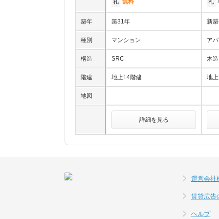
礼
無料
礼
築年
築31年
新築
種別
マンション
アパ
構造
SRC
木造
階建
地上14階建
地上
地図
詳細を見る
運営会社
賃貸広告
ヘルプ