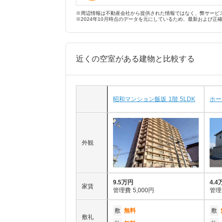
※周辺情報は不動産会社から提供された情報ではなく、弊サービ
※2024年10月時点のデータを元にしているため、最新および正
近くの空室がある建物と比較する
昭和マンション飯坂 1階 5LDK
ホー
外観
9.5万円
4.4
家賃
管理費
5,000円
管理
敷
無料
敷
敷礼