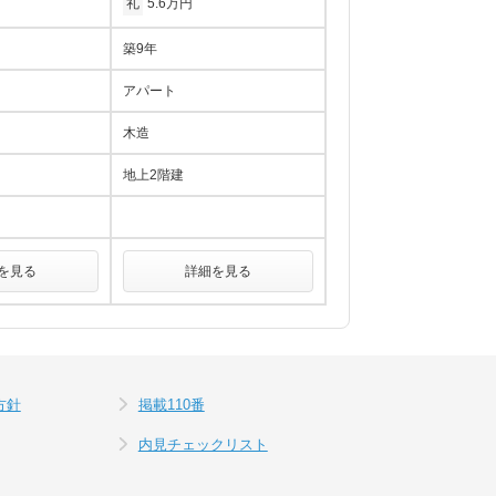
礼
5.6万円
築9年
アパート
木造
地上2階建
を見る
詳細を見る
方針
掲載110番
内見チェックリスト