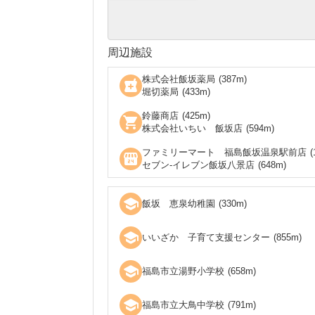
周辺施設
株式会社飯坂薬局
(
387
m)
local_pharmacy
堀切薬局
(
433
m)
鈴藤商店
(
425
m)
shopping_cart
株式会社いちい 飯坂店
(
594
m)
ファミリーマート 福島飯坂温泉駅前店
(
local_convenience_store
セブン‐イレブン飯坂八景店
(
648
m)
school
飯坂 恵泉幼稚園
(
330
m)
school
いいざか 子育て支援センター
(
855
m)
school
福島市立湯野小学校
(
658
m)
school
福島市立大鳥中学校
(
791
m)