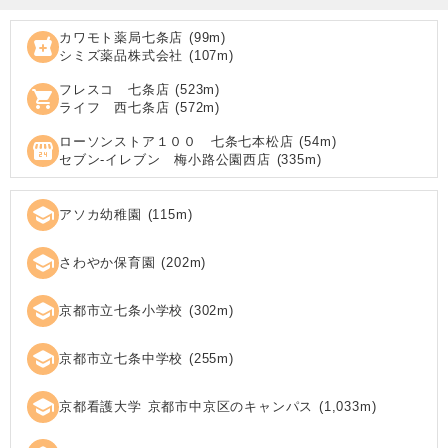
カワモト薬局七条店
(
99
m)
local_pharmacy
シミズ薬品株式会社
(
107
m)
フレスコ 七条店
(
523
m)
shopping_cart
ライフ 西七条店
(
572
m)
ローソンストア１００ 七条七本松店
(
54
m)
local_convenience_store
セブン‐イレブン 梅小路公園西店
(
335
m)
school
アソカ幼稚園
(
115
m)
school
さわやか保育園
(
202
m)
school
京都市立七条小学校
(
302
m)
school
京都市立七条中学校
(
255
m)
school
京都看護大学 京都市中京区のキャンパス
(
1,033
m)