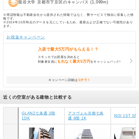
school
龍谷大学 京都市下京区のキャンパス
(
1,099
m)
※周辺情報は不動産会社から提供された情報ではなく、弊サービスで独自に収集した情
報です。
※2024年10月時点のデータを元にしているため、最新および正確でない可能性があり
ます。
お祝金キャンペーン
入居で
最大5万円
がもらえる！？
スモッカでお部屋を決めると
もれなく
最大5万円
対象者全員に
をキャッシュバック!
キャンペーン詳細は
コチラ！
近くの空室がある建物と比較する
GLANZ七条通 3階
アスヴェル京都七条
NOI 1ST 3階
1DK
通 9階 1K