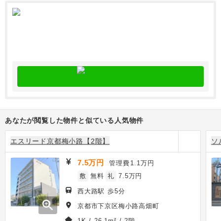
あなたが閲覧した物件と似ている人気物件
エスリード京都梅小路【2階】
ソ
7.5万円
管理費
1.1万円
敷
無料
礼
7.5万円
西大路駅 歩5分
zoom_in
京都市下京区梅小路高畑町
1K / 26.1m² / 2階