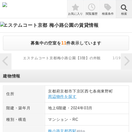
検索
お気に入り
閲覧履歴
検索条件
検索
エステムコート京都 梅小路公園
の賃貸情報
11
募集中の空室を
件表示しています
zoom_in
エステムコート京都梅小路公園【3階】の外観
1
/
19
建物情報
京都府京都市下京区西七条南東野町
住所
周辺物件を探す
階建・築年月
地上6階建
・
2024年03月
種別・構造
マンション
・
RC
梅小路京都西駅
466
m