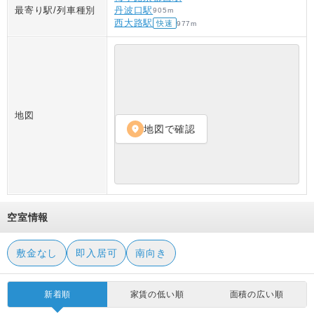
最寄り駅/列車種別
丹波口駅
905
m
西大路駅
快速
977
m
地図
地図で確認
location_on
空室情報
敷金なし
即入居可
南向き
新着順
家賃の低い順
面積の広い順