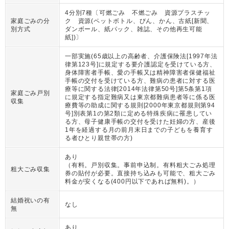
4分別7種〔可燃ごみ 不燃ごみ 資源プラスチッ
家庭ごみの分
ク 資源(ペットボトル、びん、かん、古紙[新聞、
別方式
ダンボール、紙パック、雑誌、その他再生可能
紙])〕
一部実施(65歳以上の高齢者、介護保険法[1997年法
律第123号]に規定する要介護認定を受けている方、
身体障害者手帳、愛の手帳又は精神障害者保健福祉
手帳の交付を受けている方、難病の患者に対する医
療等に関する法律[2014年法律第50号]第5条第1項
家庭ごみ戸別
に規定する指定難病又は東京都難病患者等に係る医
収集
療費等の助成に関する規則[2000年東京都規則第94
号]別表第1の第2類に定める特殊疾病に罹患してい
る方、母子健康手帳の交付を受けた妊婦の方、産後
1年を経過する月の前月末日までの子どもを養育す
る者ひとり親世帯の方)
あり
（
有料。戸別収集。事前申込制。有料粗大ごみ処理
粗大ごみ収集
券の貼付が必要。直接持ち込みも可能で、粗大ごみ
料金が安くなる(400円以下であれば無料)。
）
結婚祝いの有
なし
無
あり