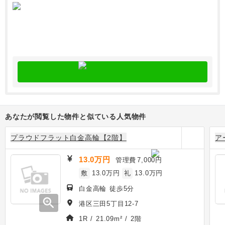
あなたが閲覧した物件と似ている人気物件
プラウドフラット白金高輪【2階】
ア
13.0万円
管理費
7,000円
敷
13.0万円
礼
13.0万円
白金高輪 徒歩5分
zoom_in
港区三田5丁目12-7
1R / 21.09m² / 2階