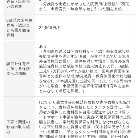
妊娠・出産祝
（
分娩費や出産にかかった入院費用(上限額81万円)
いの有無
から、出産育児一時金等を差し引いた額を支給。
）
0歳児の認可保
育所・認定こ
24,500円/月
ども園月額保
育料
あり
（
各都道府県又は区市町村から「認可外保育施設指
導監督基準を満たす証明書」が交付されている認可
外保育施設に通い、要件を満たす場合、認可外保育
認可外保育所
施設保育料と助成基準額(3歳未満児10万円、3歳以
に預ける保護
上児9.7万円)のいずれか低い額と、認可保育園等保
者への補助
育料との差額を助成(幼児教育・保育無償化の補助額
を含む)。※申請児童に生計を同一にしている兄や姉
がいる場合、申請児童の認可保育園等保育料を無料
とみなして差額を算定。
）
(1)ひとり親世帯等の経済的負担や家事負担が軽減で
きるよう、食料品を掲載したカタログを送付し、利
用者が選択した食料品を自宅に配送するひとり親フ
ードサポート事業を臨時に実施(2)延長保育料の上限
子育て関連の
額を設定し、常時延長保育を利用しなければならな
独自の取り組
い世帯の経済的な負担を軽減。(3)未就学児が2人以
み
上いる世帯に、子どもタクシー利用券を支給(4)出産
費用助成の算出上限額を81万円に増額。(5)一時的