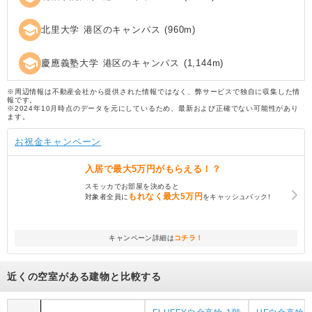
school
北里大学 港区のキャンパス
(
960
m)
school
慶應義塾大学 港区のキャンパス
(
1,144
m)
※周辺情報は不動産会社から提供された情報ではなく、弊サービスで独自に収集した情
報です。
※2024年10月時点のデータを元にしているため、最新および正確でない可能性があり
ます。
お祝金キャンペーン
入居で
最大5万円
がもらえる！？
スモッカでお部屋を決めると
もれなく
最大5万円
対象者全員に
をキャッシュバック!
キャンペーン詳細は
コチラ！
近くの空室がある建物と比較する