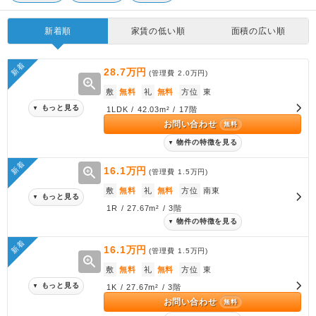
新着順
家賃の低い順
面積の広い順
新着
28.7万円
(管理費
2.0万円
)
zoom_in
敷
無料
礼
無料
方位
東
もっと見る
▼
1LDK / 42.03m² / 17階
お問い合わせ
無料
物件の特徴を見る
▼
新着
zoom_in
16.1万円
(管理費
1.5万円
)
敷
無料
礼
無料
方位
南東
もっと見る
▼
1R / 27.67m² / 3階
物件の特徴を見る
▼
新着
16.1万円
(管理費
1.5万円
)
zoom_in
敷
無料
礼
無料
方位
東
もっと見る
▼
1K / 27.67m² / 3階
お問い合わせ
無料