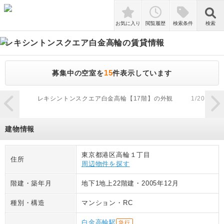
検索
お気に入り
閲覧履歴
検索条件
検索
レキシントンスクエア白金高輪
の賃貸情報
15
募集中の空室を
件表示しています
zoom_in
レキシントンスクエア白金高輪【17階】の外観
1
/
20
建物情報
東京都港区高輪１丁目
住所
周辺物件を探す
階建・築年月
地下1地上22階建
・
2005年12月
種別・構造
マンション
・
RC
白金高輪駅
急行