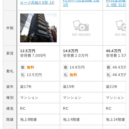
FLUFFY白金高輪 1階
HF白金高輪
オーク高輪II 6階 1K
1R
ス 6階 3LDK
外観
12.5万円
14.9万円
46.4万円
家賃
管理費
7,000円
管理費
2.0万円
管理費
1.5万
敷
無料
敷
14.9万円
敷
46.4万円
敷礼
礼
12.5万円
礼
無料
礼
46.4万円
築年
築17年
築15年
築21年
種別
マンション
マンション
マンション
構造
RC
RC
RC
階建
地上9階建
地上4階建
地上14階建