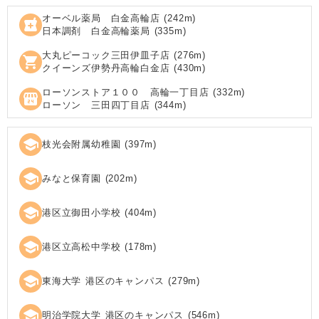
オーベル薬局 白金高輪店
(
242
m)
local_pharmacy
日本調剤 白金高輪薬局
(
335
m)
大丸ピーコック三田伊皿子店
(
276
m)
shopping_cart
クイーンズ伊勢丹高輪白金店
(
430
m)
ローソンストア１００ 高輪一丁目店
(
332
m)
local_convenience_store
ローソン 三田四丁目店
(
344
m)
school
枝光会附属幼稚園
(
397
m)
school
みなと保育園
(
202
m)
school
港区立御田小学校
(
404
m)
school
港区立高松中学校
(
178
m)
school
東海大学 港区のキャンパス
(
279
m)
school
明治学院大学 港区のキャンパス
(
546
m)