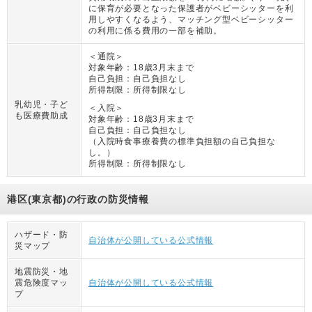
に保育が必要となった保護者がベビーシッターを利
用しやすくなるよう、マッチング型ベビーシッター
の利用に係る費用の一部を補助。
＜通院＞
対象年齢：
18歳3月末まで
自己負担：
自己負担なし
所得制限：
所得制限なし
乳幼児・子ど
＜入院＞
も医療費助成
対象年齢：
18歳3月末まで
自己負担：
自己負担なし
（
入院時食事療養費の標準負担額の自己負担な
し。
）
所得制限：
所得制限なし
港区(東京都)の行政の防災情報
ハザード・防
自治体が公開している公式情報
災マップ
地震防災・地
震危険度マッ
自治体が公開している公式情報
プ