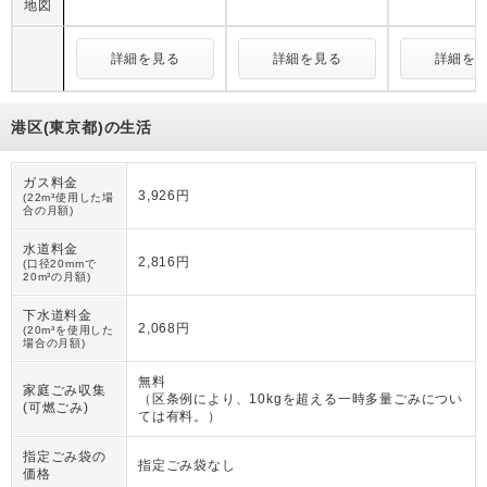
地図
詳細を見る
詳細を見る
詳細を
港区(東京都)の生活
ガス料金
3,926円
(22m³使用した場
合の月額)
水道料金
2,816円
(口径20mmで
20m³の月額)
下水道料金
2,068円
(20m³を使用した
場合の月額)
無料
家庭ごみ収集
（
区条例により、10kgを超える一時多量ごみについ
(可燃ごみ)
ては有料。
）
指定ごみ袋の
指定ごみ袋なし
価格