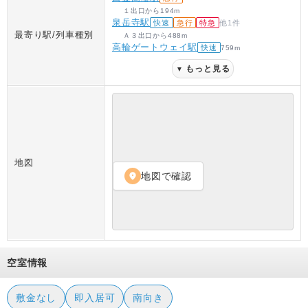
１出口
から
194
m
泉岳寺駅
快速
急行
特急
他
1
件
最寄り駅/列車種別
Ａ３出口
から
488
m
高輪ゲートウェイ駅
快速
759
m
もっと見る
▼
地図
地図で確認
location_on
空室情報
敷金なし
即入居可
南向き