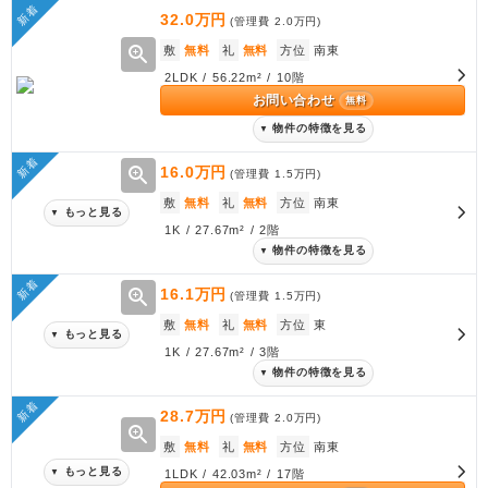
新着
32.0万円
(管理費
2.0万円
)
zoom_in
敷
無料
礼
無料
方位
南東
2LDK / 56.22m² / 10階
お問い合わせ
無料
物件の特徴を見る
▼
新着
zoom_in
16.0万円
(管理費
1.5万円
)
敷
無料
礼
無料
方位
南東
もっと見る
▼
1K / 27.67m² / 2階
物件の特徴を見る
▼
新着
zoom_in
16.1万円
(管理費
1.5万円
)
敷
無料
礼
無料
方位
東
もっと見る
▼
1K / 27.67m² / 3階
物件の特徴を見る
▼
新着
28.7万円
(管理費
2.0万円
)
zoom_in
敷
無料
礼
無料
方位
南東
もっと見る
▼
1LDK / 42.03m² / 17階