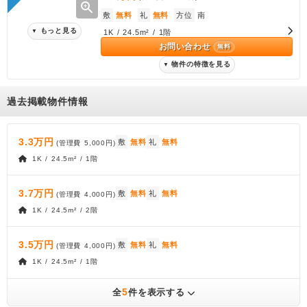
zoom_in
敷
無料
礼
無料
方位
南
もっと見る
▼
1K / 24.5m² / 1階
お問い合わせ
無料
物件の特徴を見る
▼
過去掲載物件情報
3.3万円
敷
無料
礼
無料
(管理費
5,000円
)
1K / 24.5m² / 1階
3.7万円
敷
無料
礼
無料
(管理費
4,000円
)
1K / 24.5m² / 2階
3.5万円
敷
無料
礼
無料
(管理費
4,000円
)
1K / 24.5m² / 1階
5
全
件を表示する