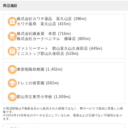
周辺施設
株式会社カワチ薬品 富久山店
(
396
m)
local_pharmacy
カワチ薬局 富久山店
(
415
m)
株式会社鎌倉屋 本部
(
716
m)
shopping_cart
株式会社ヨークベニマル 横塚店
(
805
m)
ファミリーマート 郡山富久山久保田店
(
445
m)
local_convenience_store
ミニストップ郡山久保田店
(
528
m)
school
東部朝風幼稚園
(
1,452
m)
school
ドレミの保育園
(
692
m)
school
郡山市立東芳小学校
(
1,009
m)
※周辺情報は不動産会社から提供された情報ではなく、弊サービスで独自に収集した情
報です。
※2024年10月時点のデータを元にしているため、最新および正確でない可能性があり
ます。