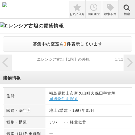
検索
お気に入り
閲覧履歴
検索条件
検索
エレンシア古坦
の賃貸情報
1
募集中の空室を
件表示しています
zoom_in
エレンシア古坦【1階】の外観
1
/
12
建物情報
福島県郡山市富久山町久保田字古坦
住所
周辺物件を探す
階建・築年月
地上2階建
・
1997年03月
種別・構造
アパート
・
軽量鉄骨
最寄り駅/列車種別
ー