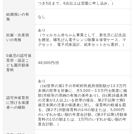
つき5点まで。6点以上は翌週に申し込み。
）
結婚祝いの有
なし
無
あり
妊娠・出産祝
（
ウェルカム赤ちゃん事業として、新生児に記念品
いの有無
を贈呈。哺乳びん電子レンジ除菌＆保管ケース、マ
グセット、電子式体温計、絵本セットから選択。
）
0歳児の認可保
育所・認定こ
48,000円/月
ども園月額保
育料
あり
（
(a)世帯の第1子の市町村民税所得割額が13.3万円
未満の世帯を対象に、月5,000～3.5万円を限度に補
助(市税等の滞納の有無の条件あり)。(b)満18歳未満
認可外保育所
の児童が2人以上いる世帯の場合、第2子以降で満3
に預ける保護
歳児未満の児童の保護者に対し、保育料の軽減を図
者への補助
る。(第2子)月額保育料の1/4の額または、5,000円
のいずれか低い額の年度合計額。(第3子以降)月額保
育料の1/2の額または、1万円のいずれか低い額の年
度合計額。
）