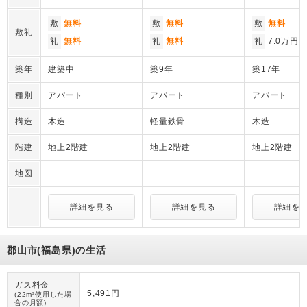
敷
無料
敷
無料
敷
無料
敷礼
礼
無料
礼
無料
礼
7.0万円
築年
建築中
築9年
築17年
種別
アパート
アパート
アパート
構造
木造
軽量鉄骨
木造
階建
地上2階建
地上2階建
地上2階建
地図
詳細を見る
詳細を見る
詳細を
郡山市(福島県)の生活
ガス料金
5,491円
(22m³使用した場
合の月額)