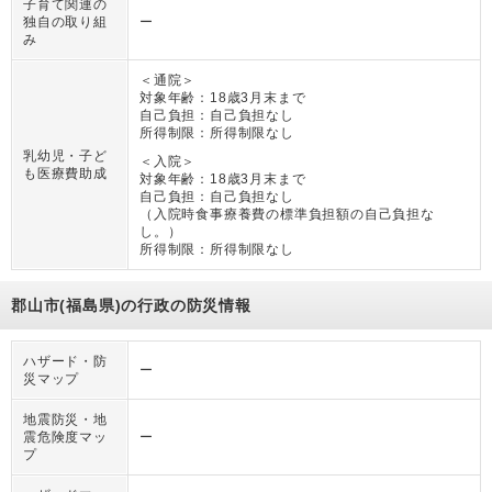
子育て関連の
独自の取り組
ー
み
＜通院＞
対象年齢：
18歳3月末まで
自己負担：
自己負担なし
所得制限：
所得制限なし
乳幼児・子ど
＜入院＞
も医療費助成
対象年齢：
18歳3月末まで
自己負担：
自己負担なし
（
入院時食事療養費の標準負担額の自己負担な
し。
）
所得制限：
所得制限なし
郡山市(福島県)の行政の防災情報
ハザード・防
ー
災マップ
地震防災・地
震危険度マッ
ー
プ