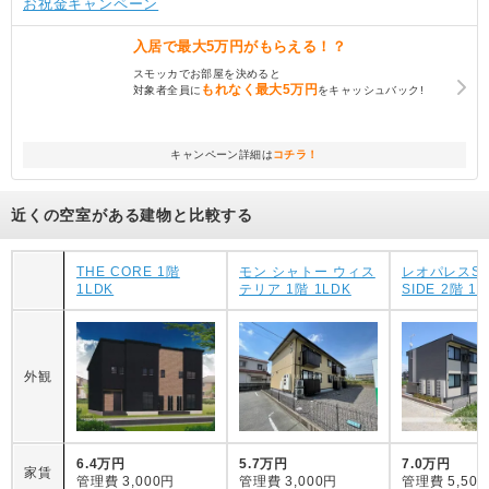
お祝金キャンペーン
入居で
最大5万円
がもらえる！？
スモッカでお部屋を決めると
もれなく
最大5万円
対象者全員に
をキャッシュバック!
キャンペーン詳細は
コチラ！
近くの空室がある建物と比較する
THE CORE 1階
モン シャトー ウィス
レオパレスSU
1LDK
テリア 1階 1LDK
SIDE 2階 1K
外観
6.4万円
5.7万円
7.0万円
家賃
管理費
3,000円
管理費
3,000円
管理費
5,50