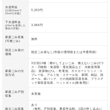
水道料金
5,203円
(口径20mmで
20m³の月額)
下水道料金
3,066円
(20m³を使用した
場合の月額)
家庭ごみ収集
無料
(可燃ごみ)
指定ごみ袋の
指定ごみ袋なし(市販の透明袋または半透明袋)
価格
3分別13種〔燃やしてよいごみ 燃えないごみ(ガラ
ス・刃物類・食器類・電化製品など、水銀使用製
家庭ごみの分
品) 資源物(びん・乾電池、ガスカートリッジ・ス
別方式
プレー缶、アルミ缶・スチール缶、新聞、雑誌、段
ボール、紙パック、その他紙製容器包装、プラスチ
ック製容器包装、ペットボトル[飲食用])〕
家庭ごみ戸別
未実施
収集
あり
粗大ごみ収集
（
無料。戸別収集。事前申込制。1回の申し込みに