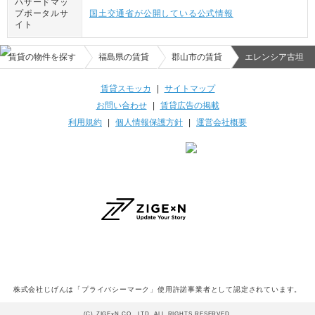
ハザードマッ
プポータルサ
国土交通省が公開している公式情報
イト
賃貸の物件を探す
福島県の賃貸
郡山市の賃貸
エレンシア古坦
賃貸スモッカ
|
サイトマップ
お問い合わせ
|
賃貸広告の掲載
利用規約
|
個人情報保護方針
|
運営会社概要
株式会社じげんは「プライバシーマーク」使用許諾事業者として認定されています。
(C) ZIGExN CO., LTD. ALL RIGHTS RESERVED.