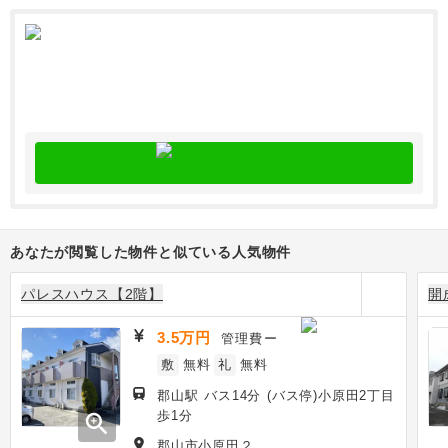
あなたが閲覧した物件と似ている人気物件
パレスハウス【2階】
開
3.5万円
管理費
ー
敷
無料
礼
無料
郡山駅 バス14分 (バス停)小原田2丁目
歩1分
zoom_in
郡山市小原田２