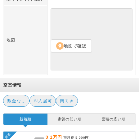
地図
地図で確認
location_on
空室情報
敷金なし
即入居可
南向き
新着順
家賃の低い順
面積の広い順
新着
3.1万円
(管理費
5,000円
)