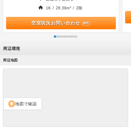
1K / 28.39m² / 2階
空室状況お問い合わせ
無料
周辺環境
周辺地図
地図で確認
location_on