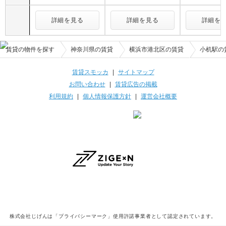
詳細を見る
詳細を見る
詳細を
賃貸の物件を探す
神奈川県の賃貸
横浜市港北区の賃貸
小机駅の
賃貸スモッカ
|
サイトマップ
お問い合わせ
|
賃貸広告の掲載
利用規約
|
個人情報保護方針
|
運営会社概要
株式会社じげんは「プライバシーマーク」使用許諾事業者として認定されています。