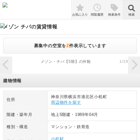
検索
お気に入り
閲覧履歴
検索条件
検索
メゾン チバ
の賃貸情報
2
募集中の空室を
件表示しています
zoom_in
メゾン・チバ【5階】の外観
1
/
19
建物情報
神奈川県横浜市港北区小机町
住所
周辺物件を探す
階建・築年月
地上5階建
・
1989年04月
種別・構造
マンション
・
鉄骨造
小机駅