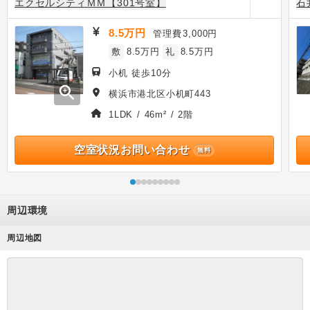
エクセルシティＭＭ【301号室】
石
8.5万円
管理費
3,000円
敷
8.5万円
礼
8.5万円
小机 徒歩10分
zoom_in
横浜市港北区小机町443
1LDK / 46m² / 2階
空室状況お問い合わせ
無料
周辺環境
周辺地図