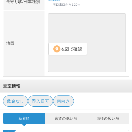
最寄り駅/列車種別
南口出口
から
120
m
地図
地図で確認
location_on
空室情報
敷金なし
即入居可
南向き
新着順
家賃の低い順
面積の広い順