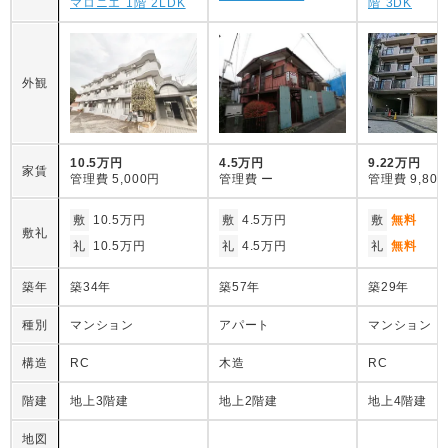
マロニエ 1階 2LDK
階 3DK
外観
10.5万円
4.5万円
9.22万円
家賃
管理費
5,000円
管理費
ー
管理費
9,80
敷
10.5万円
敷
4.5万円
敷
無料
敷礼
礼
10.5万円
礼
4.5万円
礼
無料
築年
築34年
築57年
築29年
種別
マンション
アパート
マンション
構造
RC
木造
RC
階建
地上3階建
地上2階建
地上4階建
地図