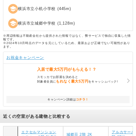
school
横浜市立小机小学校
(
445
m)
school
横浜市立城郷中学校
(
1,128
m)
※周辺情報は不動産会社から提供された情報ではなく、弊サービスで独自に収集した情
報です。
※2024年10月時点のデータを元にしているため、最新および正確でない可能性があり
ます。
お祝金キャンペーン
入居で
最大5万円
がもらえる！？
スモッカでお部屋を決めると
もれなく
最大5万円
対象者全員に
をキャッシュバック!
キャンペーン詳細は
コチラ！
近くの空室がある建物と比較する
エクセルマンション
アルカサール
城郷荘 2階 2K