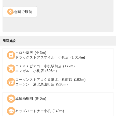
地図で確認
location_on
周辺施設
ヒロヤ薬房
(
443
m)
local_pharmacy
ドラッグストアスマイル 小机店
(
1,014
m)
ｍｉｎｉピアゴ 小机駅前店
(
179
m)
shopping_cart
エンゼル 小机店
(
698
m)
ローソンストア１００港北小机町店
(
192
m)
local_convenience_store
ローソン 港北鳥山町店
(
528
m)
school
城郷幼稚園
(
840
m)
school
キッズパートナー小机
(
149
m)