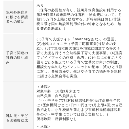
あり
（
保育の必要性が有り、認可外保育施設を利用する
認可外保育所
第2子以降3歳未満児の保育料・給食費について、月
に預ける保護
額3.5万円を上限に助成する。所得制限は無し(非課
者への補助
税世帯は国の施設等利用給付の対象となるため、給
食費のみ助成)。
）
(1)子育て支援サイト「naana(なあな)」の運営。
(2)地域コミュニティ子育て応援事業(補助金の支
給)。(3)市立幼稚園の施設を地域に開放する等の子
子育て関連の
育て支援を行う市立幼稚園子育て支援事業。(4)孫育
独自の取り組
てガイドブックの作成、配布。(5)生活に心配ごとや
み
困りごとを抱えている子育て世帯の方向けの制度、
相談先を集約したパンフレットの配布。(6)ひとり親
に対し、各種講座や、生活や子育ての悩み等を気軽
に話せる交流会等を実施。
＜通院＞
対象年齢：
18歳3月末まで
自己負担：
自己負担あり
（
小・中学生(市町村民税課税世帯)及び高校生年代
は1医療機関ごとに1日500円まで(月上限4回)の自己
負担あり。小学校就学前および市町村民税非課税世
帯の小・中学生については自己負担なし。
）
乳幼児・子ど
所得制限：
所得制限なし
も医療費助成
＜入院＞