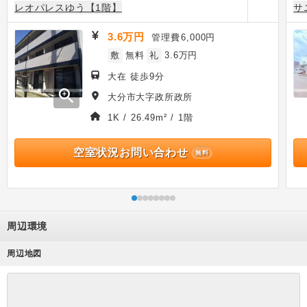
レオパレスゆう【1階】
サ
3.6万円
管理費
6,000円
敷
無料
礼
3.6万円
大在 徒歩9分
zoom_in
大分市大字政所政所
1K / 26.49m² / 1階
空室状況お問い合わせ
無料
周辺環境
周辺地図