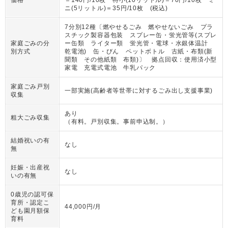
価格
＝140円/10枚 特小(10リットル)＝70円/10枚 ミ
ニ(5リットル)＝35円/10枚 (税込)
7分別12種〔燃やせるごみ 燃やせないごみ プラ
スチック製容器包装 スプレー缶・蛍光管等(スプレ
家庭ごみの分
ー缶類 ライター類 蛍光管・電球・水銀体温計
別方式
乾電池) 缶・びん ペットボトル 古紙・布類(新
聞類 その他紙類 布類)〕 拠点回収：使用済小型
家電 充電式電池 牛乳パック
家庭ごみ戸別
一部実施(高齢者等世帯に対するごみ出し支援事業)
収集
あり
粗大ごみ収集
（
有料。戸別収集。事前申込制。
）
結婚祝いの有
なし
無
妊娠・出産祝
なし
いの有無
0歳児の認可保
育所・認定こ
44,000円/月
ども園月額保
育料