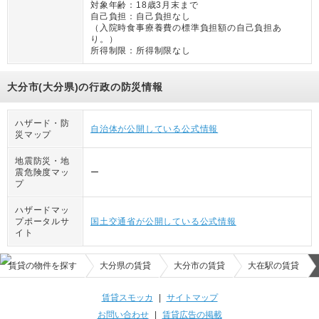
対象年齢：
18歳3月末まで
自己負担：
自己負担なし
（
入院時食事療養費の標準負担額の自己負担あ
り。
）
所得制限：
所得制限なし
大分市(大分県)の行政の防災情報
ハザード・防
自治体が公開している公式情報
災マップ
地震防災・地
震危険度マッ
ー
プ
ハザードマッ
プポータルサ
国土交通省が公開している公式情報
イト
賃貸の物件を探す
大分県の賃貸
大分市の賃貸
大在駅の賃貸
賃貸スモッカ
|
サイトマップ
お問い合わせ
|
賃貸広告の掲載