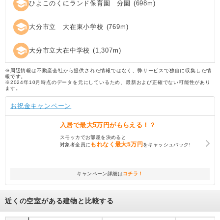
school
ひよこのくにランド保育園 分園
(
698
m)
school
大分市立 大在東小学校
(
769
m)
school
大分市立大在中学校
(
1,307
m)
※周辺情報は不動産会社から提供された情報ではなく、弊サービスで独自に収集した情
報です。
※2024年10月時点のデータを元にしているため、最新および正確でない可能性があり
ます。
お祝金キャンペーン
入居で
最大5万円
がもらえる！？
スモッカでお部屋を決めると
もれなく
最大5万円
対象者全員に
をキャッシュバック!
キャンペーン詳細は
コチラ！
近くの空室がある建物と比較する