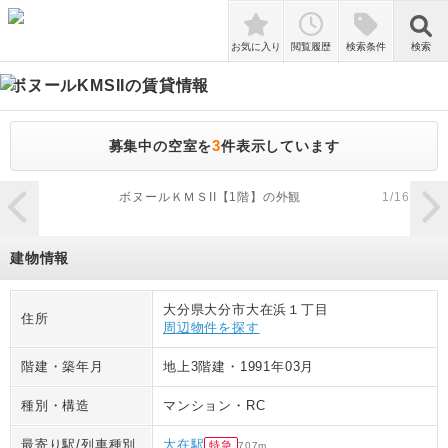
検索
お気に入り
閲覧履歴
検索条件
検索
ボヌールKMSII
の賃貸情報
3
募集中の空室を
件表示しています
zoom_in
ボヌールＫＭＳII【1階】の外観
1
/
16
建物情報
大分県大分市大在浜１丁目
住所
周辺物件を探す
階建・築年月
地上3階建
・
1991年03月
種別・構造
マンション
・
RC
最寄り駅/列車種別
大在駅
特急
707
m