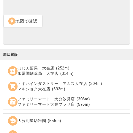
地図で確認
location_on
周辺施設
ほじん薬局 大在店
(
252
m)
local_pharmacy
永冨調剤薬局 大在店
(
314
m)
トキハインダストリー アムス大在店
(
304
m)
shopping_cart
マルショク大在店
(
593
m)
ファミリーマート 大分汐見店
(
308
m)
local_convenience_store
ファミリーマート大在プラザ店
(
576
m)
school
大分明星幼稚園
(
555
m)