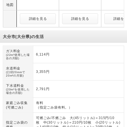
地図
詳細を見る
詳細を見る
詳細を
大分市(大分県)の生活
ガス料金
6,114円
(22m³使用した場
合の月額)
水道料金
3,355円
(口径20mmで
20m³の月額)
下水道料金
2,791円
(20m³を使用した
場合の月額)
家庭ごみ収集
有料
(可燃ごみ)
（
指定ごみ袋有料。
）
可燃ごみ/不燃ごみ 大(45リットル)＝315円/10
指定ごみ袋の
枚 中(30リットル)＝210円/10枚 小(20リットル)