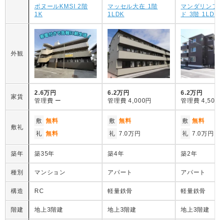
ボヌールKMSI 2階
マッセル大在 1階
マンダリンフ
1K
1LDK
ド 3階 1LDK
外観
2.6万円
6.2万円
6.2万円
家賃
管理費
ー
管理費
4,000円
管理費
4,50
敷
無料
敷
無料
敷
無料
敷礼
礼
無料
礼
7.0万円
礼
7.0万円
築年
築35年
築4年
築2年
種別
マンション
アパート
アパート
構造
RC
軽量鉄骨
軽量鉄骨
階建
地上3階建
地上3階建
地上3階建