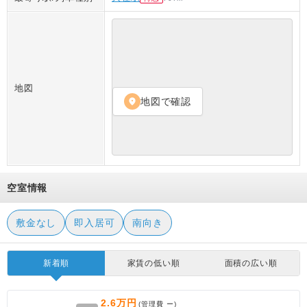
地図
地図で確認
location_on
空室情報
敷金なし
即入居可
南向き
新着順
家賃の低い順
面積の広い順
2.6万円
(管理費
ー
)