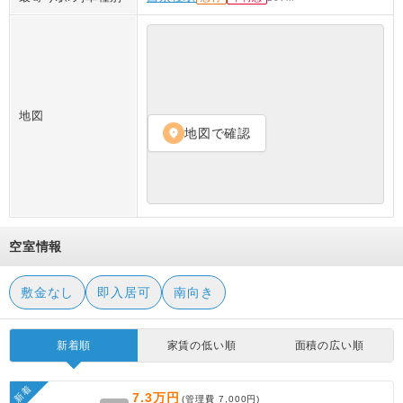
地図
地図で確認
location_on
空室情報
敷金なし
即入居可
南向き
新着順
家賃の低い順
面積の広い順
新着
7.3万円
(管理費
7,000円
)