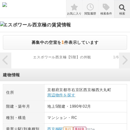
検索
お気に入り
閲覧履歴
検索条件
検索
エスポワール西京極
の賃貸情報
1
募集中の空室を
件表示しています
zoom_in
エスポワール西京極【5階】の外観
1
/
6
建物情報
京都府京都市右京区西京極西大丸町
住所
周辺物件を探す
階建・築年月
地上5階建
・
1990年02月
種別・構造
マンション
・
RC
最寄り駅/列車種別
西京極駅
急行
準特急
207
m