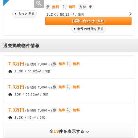
zoom_in
敷
無料
礼
無料
方位
東
もっと見る
▼
2LDK / 50.12m² / 5階
お問い合わせ
無料
物件の特徴を見る
▼
過去掲載物件情報
7.3万円
敷
無料
礼
無料
(管理費
7,000円
)
2LDK / 50.92m² / 5階
7.3万円
敷
無料
礼
無料
(管理費
7,000円
)
2DK / 50.92m² / 5階
7.3万円
敷
無料
礼
無料
(管理費
7,000円
)
2LDK / 45m² / 5階
19
全
件を表示する