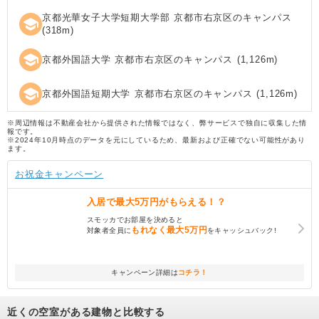
京都光華女子大学短期大学部 京都市右京区のキャンパス
school
(
318
m)
school
京都外国語大学 京都市右京区のキャンパス
(
1,126
m)
school
京都外国語短期大学 京都市右京区のキャンパス
(
1,126
m)
※周辺情報は不動産会社から提供された情報ではなく、弊サービスで独自に収集した情
報です。
※2024年10月時点のデータを元にしているため、最新および正確でない可能性があり
ます。
お祝金キャンペーン
入居で
最大5万円
がもらえる！？
スモッカでお部屋を決めると
もれなく
最大5万円
対象者全員に
をキャッシュバック!
キャンペーン詳細は
コチラ！
近くの空室がある建物と比較する