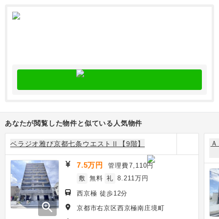
あなたが閲覧した物件と似ている人気物件
Ａ
ベラジオ雅び京都七条ウエストⅡ【9階】
7.5万円
管理費
7,110円
敷
無料
礼
8.211万円
西京極 徒歩12分
zoom_in
京都市右京区西京極南庄境町