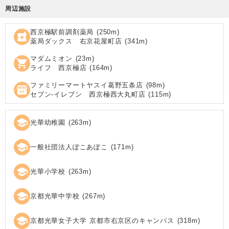
周辺施設
西京極駅前調剤薬局
(
250
m)
local_pharmacy
薬局ダックス 右京花屋町店
(
341
m)
マダムミオン
(
23
m)
shopping_cart
ライフ 西京極店
(
164
m)
ファミリーマートヤスイ葛野五条店
(
98
m)
local_convenience_store
セブン‐イレブン 西京極西大丸町店
(
115
m)
school
光華幼稚園
(
263
m)
school
一般社団法人ぽこあぽこ
(
171
m)
school
光華小学校
(
263
m)
school
京都光華中学校
(
267
m)
school
京都光華女子大学 京都市右京区のキャンパス
(
318
m)