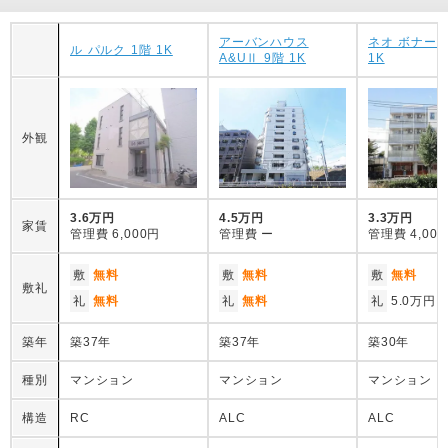
アーバンハウス
ネオ ボナール
ル パルク 1階 1K
A&UⅡ 9階 1K
1K
外観
3.6万円
4.5万円
3.3万円
家賃
管理費
6,000円
管理費
ー
管理費
4,00
敷
無料
敷
無料
敷
無料
敷礼
礼
無料
礼
無料
礼
5.0万円
築年
築37年
築37年
築30年
種別
マンション
マンション
マンション
構造
RC
ALC
ALC