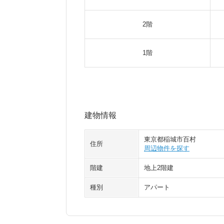
2階
1階
建物情報
東京都稲城市百村
住所
周辺物件を探す
階建
地上2階建
種別
アパート