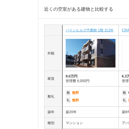
近くの空室がある建物と比較する
パインヒルズ弐番館 1階 2LDK
CRA
外観
9.0万円
6.3
家賃
管理費
6,000円
管理
敷
無料
敷
敷礼
礼
無料
礼
築年
築20年
築9
種別
マンション
アパ