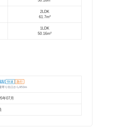
50.16m²
2LDK
61.7m²
1LDK
50.16m²
城駅
快速
急行
最寄り出口
から
953
m
05年07月
造