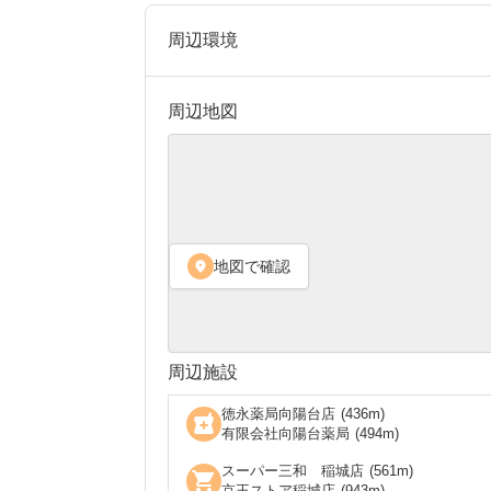
周辺環境
周辺地図
地図で確認
location_on
周辺施設
徳永薬局向陽台店
(
436
m)
local_pharmacy
有限会社向陽台薬局
(
494
m)
スーパー三和 稲城店
(
561
m)
shopping_cart
京王ストア稲城店
(
943
m)