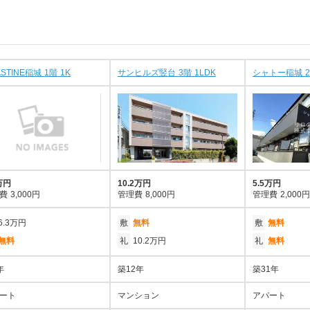
STINE稲城 1階 1K
サンヒルズ竪台 3階 1LDK
シャトー稲城 2
万円
10.2万円
5.5万円
費
3,000円
管理費
8,000円
管理費
2,000円
6.3万円
敷
無料
敷
無料
無料
礼
10.2万円
礼
無料
年
築12年
築31年
ート
マンション
アパート