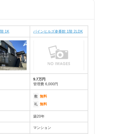
階 1K
パインヒルズ参番館 1階 2LDK
9.7万円
管理費
6,000円
敷
無料
礼
無料
築20年
マンション