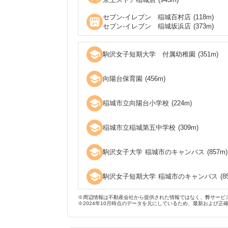
セブン‐イレブン 稲城百村店
(
118
m)
local_convenience_store
セブン‐イレブン 稲城坂浜店
(
373
m)
school
駒沢女子短期大学 付属幼稚園
(
351
m)
school
向陽台保育園
(
456
m)
school
稲城市立向陽台小学校
(
224
m)
school
稲城市立稲城第五中学校
(
309
m)
school
駒沢女子大学 稲城市のキャンパス
(
857
m)
school
駒沢女子短期大学 稲城市のキャンパス
(
8
※周辺情報は不動産会社から提供された情報ではなく、弊サービ
※2024年10月時点のデータを元にしているため、最新および正