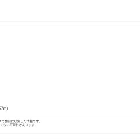
57
m)
スで独自に収集した情報です。
確でない可能性があります。