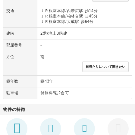
交通
ＪＲ根室本線/西帯広駅 歩14分
ＪＲ根室本線/柏林台駅 歩45分
ＪＲ根室本線/大成駅 歩64分
建階
2階/地上3階建
部屋番号
-
方位
南
日当たりについて聞きたい
築年数
築43年
駐車場
付無料/駐2台可
物件の特徴