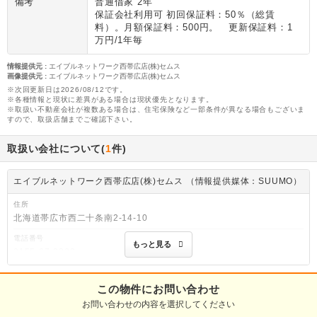
備考
普通借家 2年
保証会社利用可 初回保証料：50％（総賃
料）。月額保証料：500円。 更新保証料：1
万円/1年毎
情報提供元
:
エイブルネットワーク西帯広店(株)セムス
画像提供元
:
エイブルネットワーク西帯広店(株)セムス
※次回更新日は2026/08/12です。
※各種情報と現状に差異がある場合は現状優先となります。
※取扱い不動産会社が複数ある場合は、住宅保険など一部条件が異なる場合もございま
すので、取扱店舗までご確認下さい。
取扱い会社について(
1
件)
エイブルネットワーク西帯広店(株)セムス （情報提供媒体：SUUMO）
住所
北海道帯広市西二十条南2-14-10
電話番号
もっと見る
0155-67-0022
免許番号
北海道知事釧路(7)第418号
この物件にお問い合わせ
お問い合わせの内容を選択してください
取引態様