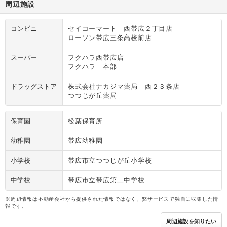
周辺施設
コンビニ
セイコーマート 西帯広２丁目店
ローソン帯広三条高校前店
スーパー
フクハラ西帯広店
フクハラ 本部
ドラッグストア
株式会社ナカジマ薬局 西２３条店
つつじが丘薬局
保育園
松葉保育所
幼稚園
帯広幼稚園
小学校
帯広市立つつじが丘小学校
中学校
帯広市立帯広第二中学校
※周辺情報は不動産会社から提供された情報ではなく、弊サービスで独自に収集した情
報です。
周辺施設を知りたい