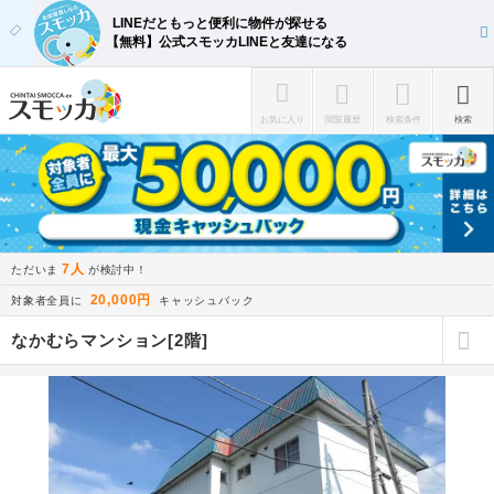
LINEだともっと便利に物件が探せる
【無料】公式スモッカLINEと友達になる
お気に入り
閲覧履歴
検索条件
検索
7人
ただいま
が検討中！
20,000円
対象者全員に
キャッシュバック
なかむらマンション[2階]