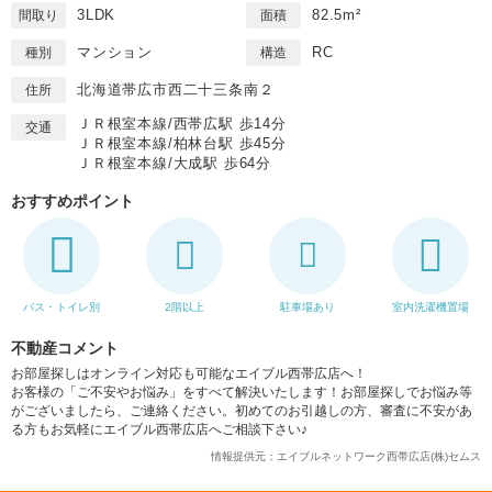
3LDK
82.5m²
間取り
面積
マンション
RC
種別
構造
北海道帯広市西二十三条南２
住所
ＪＲ根室本線/西帯広駅 歩14分
交通
ＪＲ根室本線/柏林台駅 歩45分
ＪＲ根室本線/大成駅 歩64分
おすすめポイント
バス・トイレ別
2階以上
駐車場あり
室内洗濯機置場
不動産コメント
お部屋探しはオンライン対応も可能なエイブル西帯広店へ！
お客様の「ご不安やお悩み」をすべて解決いたします！お部屋探しでお悩み等
がございましたら、ご連絡ください。初めてのお引越しの方、審査に不安があ
る方もお気軽にエイブル西帯広店へご相談下さい♪
情報提供元：エイブルネットワーク西帯広店(株)セムス