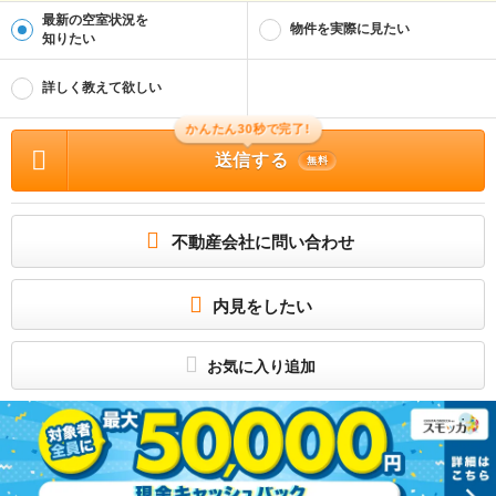
仲介
最新の空室状況を
物件を実際に見たい
物件管理番号
知りたい
100498351700
※お問い合わせの際には、担当者へ物件管理番号をお伝えください。
詳しく教えて欲しい
物件に関する情報
かんたん30秒で完了!
物件の所在地 : 北海道帯広市西二十三条南２ / 交通の利便 : ＪＲ根室本線/西帯広駅
歩14分、ＪＲ根室本線/柏林台駅 歩45分、ＪＲ根室本線/大成駅 歩64分 / 面積 : 82.
送信する
5m² / 築年月 : 1983年03月 / 賃料 : 4.3万円 / 管理費又は共益費等 : － / 礼金等 :
無料
無料 / 敷金 : 2ヶ月、保証金等 : －、 償却、敷引 : － / 住宅総合保険等の損害保険
料 : 2万円2年 / その他 : 普通借家 2年 保証会社利用可 初回保証料：50％（総賃
料）。月額保証料：500円。 更新保証料：1万円/1年毎 / 駐車場 : 付無料/駐2台可
お部屋探しはオンライン対応も可能なエイブル西帯広店へ！
不動産会社に問い合わせ
お客様の「ご不安やお悩み」をすべて解決いたします！お部屋探しでお悩み等がご
ざいましたら、ご連絡ください。初めてのお引越しの方、審査に不安がある方もお
気軽にエイブル西帯広店へご相談下さい♪
内見をしたい
所属団体
（公社）北海道宅地建物取引業協会会員
（一社）北海道不動産公正取引協議会加盟
お気に入り追加