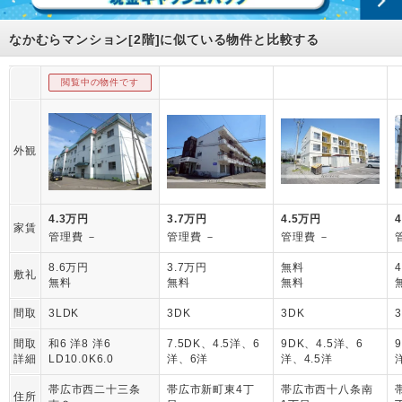
なかむらマンション[2階]に似ている物件と比較する
閲覧中の物件です
外観
4.3万円
3.7万円
4.5万円
家賃
管理費 －
管理費 －
管理費 －
8.6万円
3.7万円
無料
敷礼
無料
無料
無料
間取
3LDK
3DK
3DK
間取
和6 洋8 洋6
7.5DK、4.5洋、6
9DK、4.5洋、6
詳細
LD10.0K6.0
洋、6洋
洋、4.5洋
帯広市西二十三条
帯広市新町東4丁
帯広市西十八条南
住所