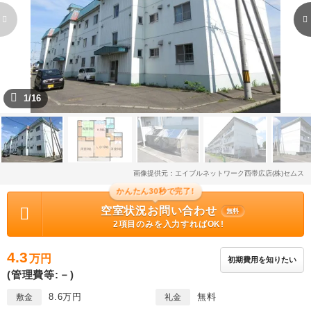
1/16
画像提供元：エイブルネットワーク西帯広店(株)セムス
かんたん30秒で完了!
空室状況お問い合わせ
無料
2項目のみを入力すればOK!
4.3
万円
初期費用を知りたい
(管理費等:－)
8.6万円
無料
敷金
礼金