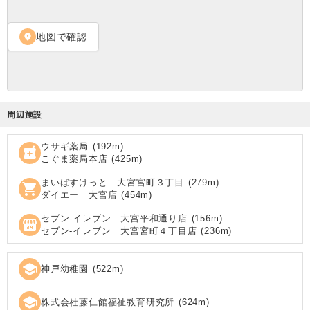
地図で確認
location_on
周辺施設
ウサギ薬局
(
192
m)
local_pharmacy
こぐま薬局本店
(
425
m)
まいばすけっと 大宮宮町３丁目
(
279
m)
shopping_cart
ダイエー 大宮店
(
454
m)
セブン‐イレブン 大宮平和通り店
(
156
m)
local_convenience_store
セブン‐イレブン 大宮宮町４丁目店
(
236
m)
school
神戸幼稚園
(
522
m)
school
株式会社藤仁館福祉教育研究所
(
624
m)