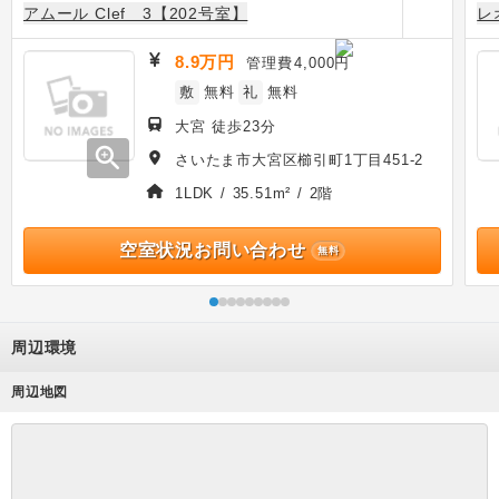
アムール Clef 3【202号室】
レ
8.9万円
管理費
4,000円
敷
無料
礼
無料
大宮 徒歩23分
zoom_in
さいたま市大宮区櫛引町1丁目451-2
1LDK / 35.51m² / 2階
空室状況お問い合わせ
無料
周辺環境
周辺地図