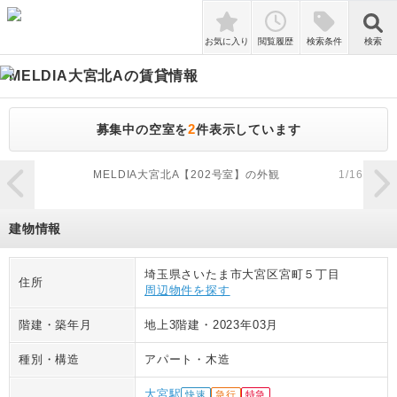
検索
お気に入り
閲覧履歴
検索条件
検索
MELDIA大宮北A
の賃貸情報
2
募集中の空室を
件表示しています
zoom_in
MELDIA大宮北A【202号室】の外観
1
/
16
建物情報
埼玉県さいたま市大宮区宮町５丁目
住所
周辺物件を探す
階建・築年月
地上3階建
・
2023年03月
種別・構造
アパート
・
木造
大宮駅
快速
急行
特急