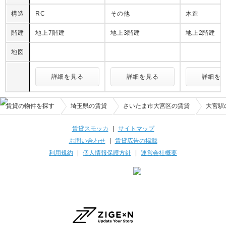
構造
RC
その他
木造
階建
地上7階建
地上3階建
地上2階建
地図
詳細を見る
詳細を見る
詳細を
賃貸の物件を探す
埼玉県の賃貸
さいたま市大宮区の賃貸
大宮駅
賃貸スモッカ
|
サイトマップ
お問い合わせ
|
賃貸広告の掲載
利用規約
|
個人情報保護方針
|
運営会社概要