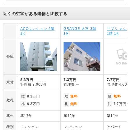
近くの空室がある建物と比較する
ACOマンション 5階
GRANGE 大宮 3階
リブリ カシオ
1K
1R
1階 1K
外観
8.3万円
7.3万円
7.7万円
家賃
管理費
9,000円
管理費
ー
管理費
4,00
敷
8.3万円
敷
無料
敷
無料
敷礼
礼
8.3万円
礼
無料
礼
7.7万円
築年
築17年
築42年
築11年
種別
マンション
マンション
アパート