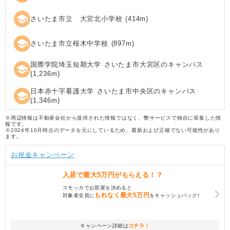
school
さいたま市立 大宮北小学校
(
414
m)
school
さいたま市立桜木中学校
(
897
m)
国際学院埼玉短期大学 さいたま市大宮区のキャンパス
school
(
1,236
m)
日本赤十字看護大学 さいたま市中央区のキャンパス
school
(
1,346
m)
※周辺情報は不動産会社から提供された情報ではなく、弊サービスで独自に収集した情
報です。
※2024年10月時点のデータを元にしているため、最新および正確でない可能性があり
ます。
お祝金キャンペーン
入居で
最大5万円
がもらえる！？
スモッカでお部屋を決めると
もれなく
最大5万円
対象者全員に
をキャッシュバック!
キャンペーン詳細は
コチラ！