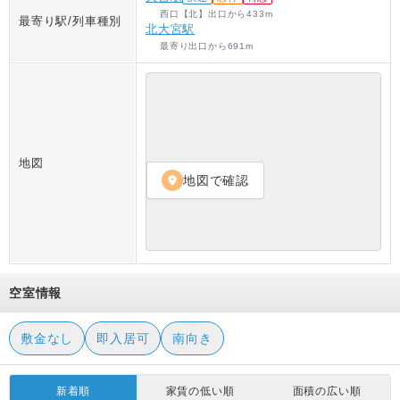
西口【北】出口
から
433
m
最寄り駅/列車種別
北大宮駅
最寄り出口
から
691
m
地図
地図で確認
location_on
空室情報
敷金なし
即入居可
南向き
新着順
家賃の低い順
面積の広い順