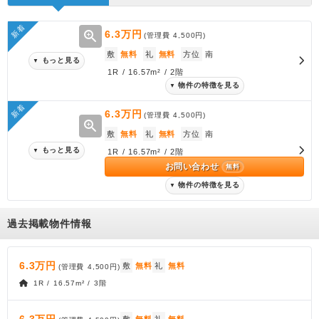
新着
zoom_in
6.3万円
(管理費
4,500円
)
敷
無料
礼
無料
方位
南
もっと見る
▼
1R / 16.57m² / 2階
物件の特徴を見る
▼
新着
6.3万円
(管理費
4,500円
)
zoom_in
敷
無料
礼
無料
方位
南
もっと見る
▼
1R / 16.57m² / 2階
お問い合わせ
無料
物件の特徴を見る
▼
過去掲載物件情報
6.3万円
敷
無料
礼
無料
(管理費
4,500円
)
1R / 16.57m² / 3階
6.3万円
敷
無料
礼
無料